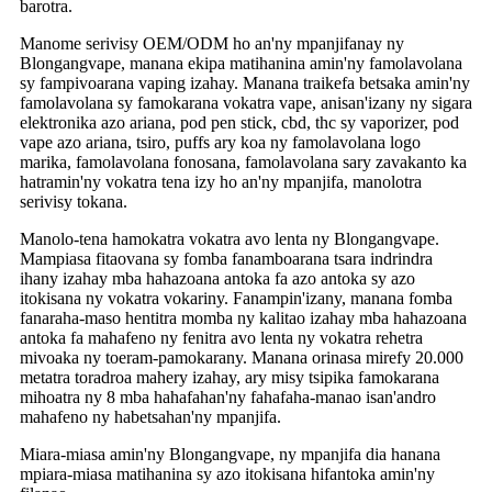
barotra.
Manome serivisy OEM/ODM ho an'ny mpanjifanay ny
Blongangvape, manana ekipa matihanina amin'ny famolavolana
sy fampivoarana vaping izahay. Manana traikefa betsaka amin'ny
famolavolana sy famokarana vokatra vape, anisan'izany ny sigara
elektronika azo ariana, pod pen stick, cbd, thc sy vaporizer, pod
vape azo ariana, tsiro, puffs ary koa ny famolavolana logo
marika, famolavolana fonosana, famolavolana sary zavakanto ka
hatramin'ny vokatra tena izy ho an'ny mpanjifa, manolotra
serivisy tokana.
Manolo-tena hamokatra vokatra avo lenta ny Blongangvape.
Mampiasa fitaovana sy fomba fanamboarana tsara indrindra
ihany izahay mba hahazoana antoka fa azo antoka sy azo
itokisana ny vokatra vokariny. Fanampin'izany, manana fomba
fanaraha-maso hentitra momba ny kalitao izahay mba hahazoana
antoka fa mahafeno ny fenitra avo lenta ny vokatra rehetra
mivoaka ny toeram-pamokarany. Manana orinasa mirefy 20.000
metatra toradroa mahery izahay, ary misy tsipika famokarana
mihoatra ny 8 mba hahafahan'ny fahafaha-manao isan'andro
mahafeno ny habetsahan'ny mpanjifa.
Miara-miasa amin'ny Blongangvape, ny mpanjifa dia hanana
mpiara-miasa matihanina sy azo itokisana hifantoka amin'ny