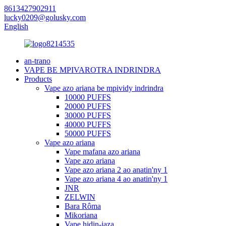
8613427902911
lucky0209@golusky.com
English
an-trano
VAPE BE MPIVAROTRA INDRINDRA
Products
Vape azo ariana be mpividy indrindra
10000 PUFFS
20000 PUFFS
30000 PUFFS
40000 PUFFS
50000 PUFFS
Vape azo ariana
Vape mafana azo ariana
Vape azo ariana
Vape azo ariana 2 ao anatin'ny 1
Vape azo ariana 4 ao anatin'ny 1
JNR
ZELWIN
Bara Rôma
Mikoriana
Vape hidin-jaza