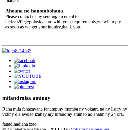
filanao.
Ahoana no hanombohana
Please contact us by sending an email to
lucky0209@golusky.com with your requirements,we will reply
as soon as we get your inquiry,thank you.
mifandraisa aminay
Raha mila fanazavana fanampiny momba ny vokatra na ny lisitry ny
vidiny dia avelao izahay ary hifandray aminao ao anatin'ny 24 ora.
fanadihadiana izao
© Zo rehetra voatokana - 2010-2026.
Vokatra nasongadina
,