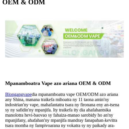
OEM & ODM
Mpanamboatra Vape azo ariana OEM & ODM
Blongangvape
dia mpanamboatra vape OEM/ODM azo ariana
any Shina, manana traikefa mihoatra ny 11 taona amin'ny
indostrian'ny vape, mahafantatra tsara ny fironana eny an-tsena
sy ny safidin'ny mpanjifa. Ity traikefa ity dia ahafahantsika
manolotra hevi-baovao sy fahaiza-manao sarobidy ho an'ny
mpanjifany, ahafahan'ny mpanjifa mandray fanapahan-kevitra
tsara momba ny fampivoarana ny vokatra sy ny paikady ara-