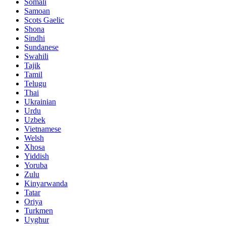
Somali
Samoan
Scots Gaelic
Shona
Sindhi
Sundanese
Swahili
Tajik
Tamil
Telugu
Thai
Ukrainian
Urdu
Uzbek
Vietnamese
Welsh
Xhosa
Yiddish
Yoruba
Zulu
Kinyarwanda
Tatar
Oriya
Turkmen
Uyghur