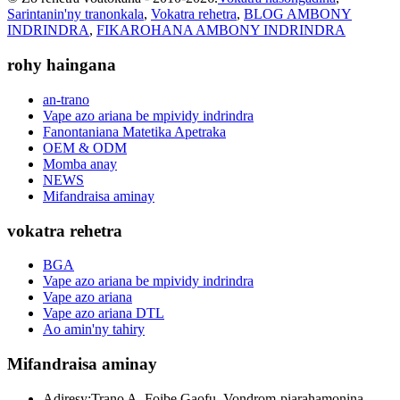
Sarintanin'ny tranonkala
,
Vokatra rehetra
,
BLOG AMBONY
INDRINDRA
,
FIKAROHANA AMBONY INDRINDRA
rohy haingana
an-trano
Vape azo ariana be mpividy indrindra
Fanontaniana Matetika Apetraka
OEM & ODM
Momba anay
NEWS
Mifandraisa aminay
vokatra rehetra
BGA
Vape azo ariana be mpividy indrindra
Vape azo ariana
Vape azo ariana DTL
Ao amin'ny tahiry
Mifandraisa aminay
Adiresy:
Trano A, Foibe Gaofu, Vondrom-piarahamonina