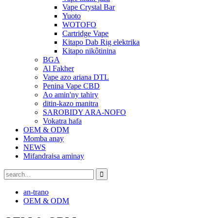
Vape Crystal Bar
Yuoto
WOTOFO
Cartridge Vape
Kitapo Dab Rig elektrika
Kitapo nikôtinina
BGA
Al Fakher
Vape azo ariana DTL
Penina Vape CBD
Ao amin'ny tahiry
ditin-kazo manitra
SAROBIDY ARA-NOFO
Vokatra hafa
OEM & ODM
Momba anay
NEWS
Mifandraisa aminay
an-trano
OEM & ODM