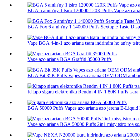
BGA 5 amin'ny 1 tsiro 120000 120K Puffs Vape azo ari
BGA Fox 6 amin'ny 1 140000 Puffs Sextuple Taste Dispo
Vape BGA 4-in-1 azo ariana tsara indrindra ho an'ny tsir
Vape azo ariana BGA Graffiti 35000 Puffs
BGA Bit 35K Puffs Vapes azo ariana OEM ODM ambo
Kitapo sigara elektronika Rendm 4 IN 1 80K Puffs tsara 
BGA 50000 Puffs Vapes azo ariana azo jerena E-Liquid E
Vape azo ariana BGA 50000 Puffs 2in1 misy tsiro roa s