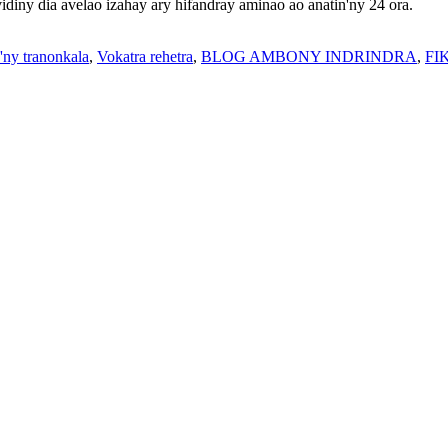
diny dia avelao izahay ary hifandray aminao ao anatin'ny 24 ora.
'ny tranonkala
,
Vokatra rehetra
,
BLOG AMBONY INDRINDRA
,
FI