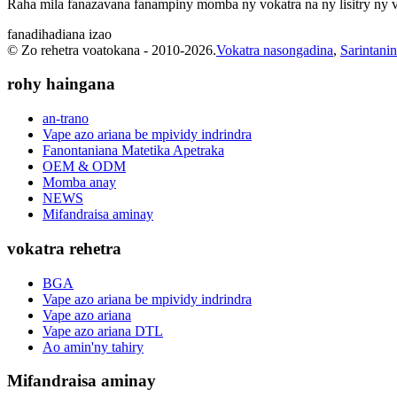
Raha mila fanazavana fanampiny momba ny vokatra na ny lisitry ny vi
fanadihadiana izao
© Zo rehetra voatokana - 2010-2026.
Vokatra nasongadina
,
Sarintanin
rohy haingana
an-trano
Vape azo ariana be mpividy indrindra
Fanontaniana Matetika Apetraka
OEM & ODM
Momba anay
NEWS
Mifandraisa aminay
vokatra rehetra
BGA
Vape azo ariana be mpividy indrindra
Vape azo ariana
Vape azo ariana DTL
Ao amin'ny tahiry
Mifandraisa aminay