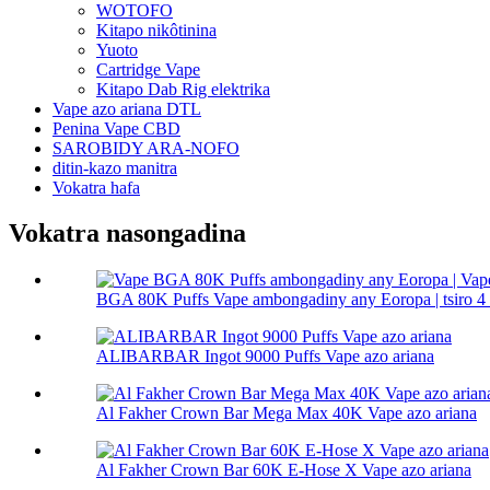
WOTOFO
Kitapo nikôtinina
Yuoto
Cartridge Vape
Kitapo Dab Rig elektrika
Vape azo ariana DTL
Penina Vape CBD
SAROBIDY ARA-NOFO
ditin-kazo manitra
Vokatra hafa
Vokatra nasongadina
BGA 80K Puffs Vape ambongadiny any Eoropa | tsiro 4 a
ALIBARBAR Ingot 9000 Puffs Vape azo ariana
Al Fakher Crown Bar Mega Max 40K Vape azo ariana
Al Fakher Crown Bar 60K E-Hose X Vape azo ariana