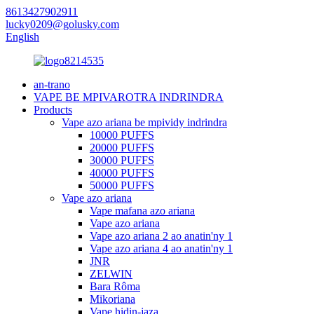
8613427902911
lucky0209@golusky.com
English
an-trano
VAPE BE MPIVAROTRA INDRINDRA
Products
Vape azo ariana be mpividy indrindra
10000 PUFFS
20000 PUFFS
30000 PUFFS
40000 PUFFS
50000 PUFFS
Vape azo ariana
Vape mafana azo ariana
Vape azo ariana
Vape azo ariana 2 ao anatin'ny 1
Vape azo ariana 4 ao anatin'ny 1
JNR
ZELWIN
Bara Rôma
Mikoriana
Vape hidin-jaza