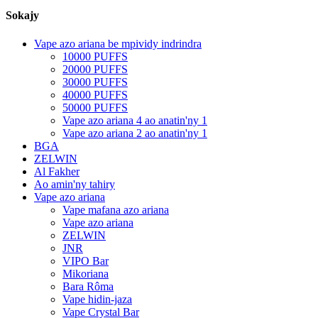
Sokajy
Vape azo ariana be mpividy indrindra
10000 PUFFS
20000 PUFFS
30000 PUFFS
40000 PUFFS
50000 PUFFS
Vape azo ariana 4 ao anatin'ny 1
Vape azo ariana 2 ao anatin'ny 1
BGA
ZELWIN
Al Fakher
Ao amin'ny tahiry
Vape azo ariana
Vape mafana azo ariana
Vape azo ariana
ZELWIN
JNR
VIPO Bar
Mikoriana
Bara Rôma
Vape hidin-jaza
Vape Crystal Bar