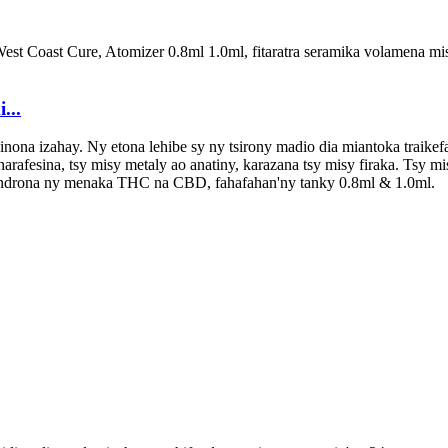
...
nona izahay. Ny etona lehibe sy ny tsirony madio dia miantoka traikefa
arafesina, tsy misy metaly ao anatiny, karazana tsy misy firaka. Tsy m
 tsindrona ny menaka THC na CBD, fahafahan'ny tanky 0.8ml & 1.0ml.