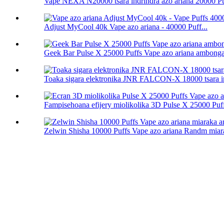
Vape NEXA N20000 tsara indrindra azo ariana 20000 P
Adjust MyCool 40k Vape azo ariana - 40000 Puff...
Geek Bar Pulse X 25000 Puffs Vape azo ariana ambong
Toaka sigara elektronika JNR FALCON-X 18000 tsara i
Fampisehoana efijery miolikolika 3D Pulse X 25000 Puff
Zelwin Shisha 10000 Puffs Vape azo ariana Randm miara