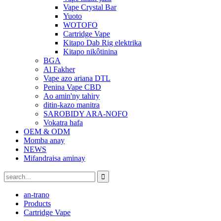
Vape Crystal Bar
Yuoto
WOTOFO
Cartridge Vape
Kitapo Dab Rig elektrika
Kitapo nikôtinina
BGA
Al Fakher
Vape azo ariana DTL
Penina Vape CBD
Ao amin'ny tahiry
ditin-kazo manitra
SAROBIDY ARA-NOFO
Vokatra hafa
OEM & ODM
Momba anay
NEWS
Mifandraisa aminay
an-trano
Products
Cartridge Vape