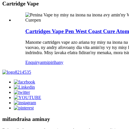
Cartridge Vape
Cartridges Vape Pen West Coast Cure Atomi
Manome cartridges vape azo ariana tsy misy na inona na i
vaovao, ny andry afovoany dia vita amin'ny vy tsy misy h
indrindra. Misy lavaka efatra fidiran'ny menaka, mora
Enquiry
antsipirihany
mifandraisa aminay