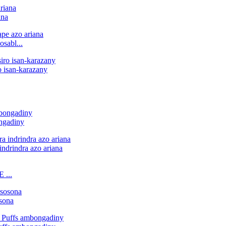
ana
sabl...
o isan-karazany
ngadiny
indrindra azo ariana
 ...
osona