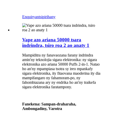
Enquiry
antsipirihany
Vape azo ariana 50000 tsara
indrindra, tsiro roa 2 ao anaty 1
Mampiditra ny fanavaozana farany indrindra
amin'ny teknolojia sigara elektronika: ny sigara
elektronika azo ariana 50000 Puffs 2-in-1. Natao
ho an'ny mpampiasa tsotra sy ireo mpankafy
sigara elektronika, ity fitaovana maoderina ity dia
mampifangaro ny fahamoram-po, ny
fahombiazana ary ny endrika ho an'ny traikefa
sigara elektronika faratampony.
Fanekena: Sampan-draharaha,
Ambongadiny, Varotra