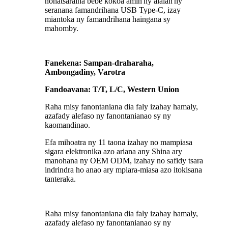
nohatsaraina bebe kokoa amin'ny alàlan'ny
seranana famandrihana USB Type-C, izay
miantoka ny famandrihana haingana sy
mahomby.
Fanekena: Sampan-draharaha,
Ambongadiny, Varotra
Fandoavana: T/T, L/C, Western Union
Raha misy fanontaniana dia faly izahay hamaly,
azafady alefaso ny fanontanianao sy ny
kaomandinao.
Efa mihoatra ny 11 taona izahay no mampiasa
sigara elektronika azo ariana any Shina ary
manohana ny OEM ODM, izahay no safidy tsara
indrindra ho anao ary mpiara-miasa azo itokisana
tanteraka.
Raha misy fanontaniana dia faly izahay hamaly,
azafady alefaso ny fanontanianao sy ny