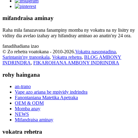
mifandraisa aminay
Raha mila fanazavana fanampiny momba ny vokatra na ny lisitry ny
vidiny dia avelao izahay ary hifandray aminao ao anatin'ny 24 ora.
fanadihadiana izao
© Zo rehetra voatokana - 2010-2026.
Vokatra nasongadina
,
Sarintanin'ny tranonkala
,
Vokatra rehetra
,
BLOG AMBONY
INDRINDRA
,
FIKAROHANA AMBONY INDRINDRA
rohy haingana
an-trano
Vape azo ariana be mpividy indrindra
Fanontaniana Matetika Apetraka
OEM & ODM
Momba anay
NEWS
Mifandraisa aminay
vokatra rehetra