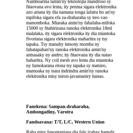
Namboarina tamin'ny teknolojia mandroso sy
fitaovana avo lenta, ity penina sigara elektronika
azo ariana ity dia namana tonga lafatra ho an'ny
mpifoka sigara efa za-draharaha sy ireo vao
manomboka. Miaraka amin'ny fahafaha-mifoka
15000 sy fitahirizana ranoka elektronika 18ml
malalaka, ity sigara elektronika ity dia miantoka
fivoriana sigara elektronika maharitra sy tsy
tapaka. Tsy manahy intsony momba ny
fahatapahan'ny ranoka elektronika amin'ny
antsasaky ny andro; ity fitaovana ity dia natao
haharitra. Ny coil mesh avo lenta dia miantoka
ny famokarana etona tsy tapaka sy matsiro,
mamoaka ny tsara indrindra amin'ny ranoka
elektronika misy tsiron-javamaniry tianao.
Fanekena: Sampan-draharaha,
Ambongadiny, Varotra
Fandoavana: T/T, L/C, Western Union
Raha misy fanontaniana dia faly izahay hamaly,