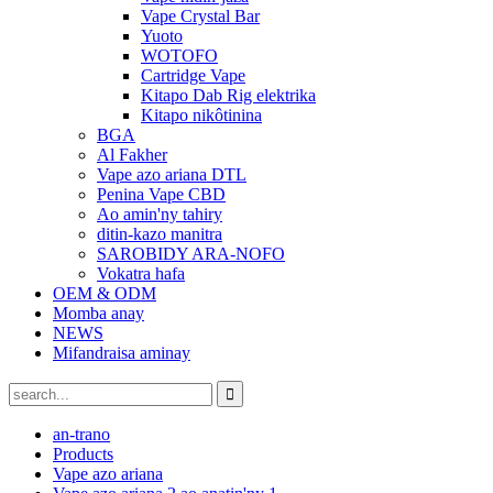
Vape Crystal Bar
Yuoto
WOTOFO
Cartridge Vape
Kitapo Dab Rig elektrika
Kitapo nikôtinina
BGA
Al Fakher
Vape azo ariana DTL
Penina Vape CBD
Ao amin'ny tahiry
ditin-kazo manitra
SAROBIDY ARA-NOFO
Vokatra hafa
OEM & ODM
Momba anay
NEWS
Mifandraisa aminay
an-trano
Products
Vape azo ariana