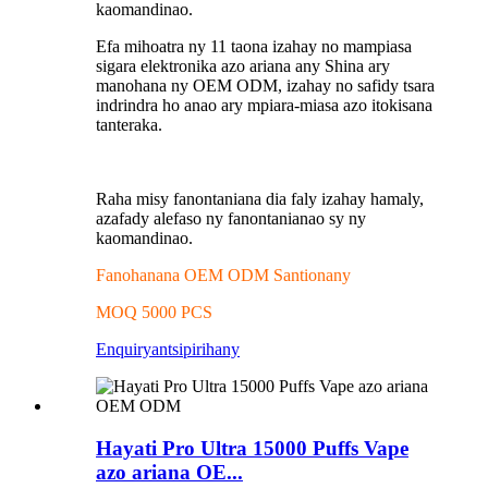
kaomandinao.
Efa mihoatra ny 11 taona izahay no mampiasa
sigara elektronika azo ariana any Shina ary
manohana ny OEM ODM, izahay no safidy tsara
indrindra ho anao ary mpiara-miasa azo itokisana
tanteraka.
Raha misy fanontaniana dia faly izahay hamaly,
azafady alefaso ny fanontanianao sy ny
kaomandinao.
Fanohanana OEM ODM Santionany
MOQ 5000 PCS
Enquiry
antsipirihany
Hayati Pro Ultra 15000 Puffs Vape
azo ariana OE...