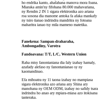
ho endrika kanto, ahafahana manova mora foana.
Miaraka amin'ny fifohana 80.000 mahavariana,
ny Rendm 2 IN 1 sigara elektronika azo ariana
roa sosona dia manome antoka fa afaka mankafy
ny tsiro tianao indrindra mandritra ny fotoana
maharitra ianao tsy mila mameno matetika.
Fanekena: Sampan-draharaha,
Ambongadiny, Varotra
Fandoavana: T/T, L/C, Western Union
Raha misy fanontaniana dia faly izahay hamaly,
azafady alefaso ny fanontanianao sy ny
kaomandinao.
Efa mihoatra ny 11 taona izahay no mampiasa
sigara elektronika azo ariana any Shina ary
manohana ny OEM ODM, izahay no safidy tsara
indrindra ho anao ary mpiara-miasa azo itokisana
tanteraka.