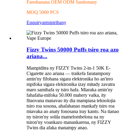
Fanohanana OEM ODM Santionany
MOQ 5000 PCS
Enquiry
antsipirihany
Fizzy Twins 50000 Puffs tsiro roa azo
ariana...
Mampiditra ny FIZZY Twins 2-in-1 50K E-
Cigarette azo ariana — traikefa faratampony
amin'ny fifohana sigara elektronika ho an'ireo
mpifoka sigara elektronika izay mitady zavatra
maro samihafa sy tsiro hafa. Miaraka amin'ny
fahafaha-mifoka 50.000 mahery vaika, ity
fitaovana manavao ity dia mampiasa teknolojia
tsiro roa sosona, ahafahanao mankafy tsiro roa
miavaka ao anaty fonosana iray kanto. Na tianao
ny tsiron'ny solila mamelombelona na ny
tsiron'ny voankazo manankarena, ny FIZZY
Twins dia afaka manampy anao.