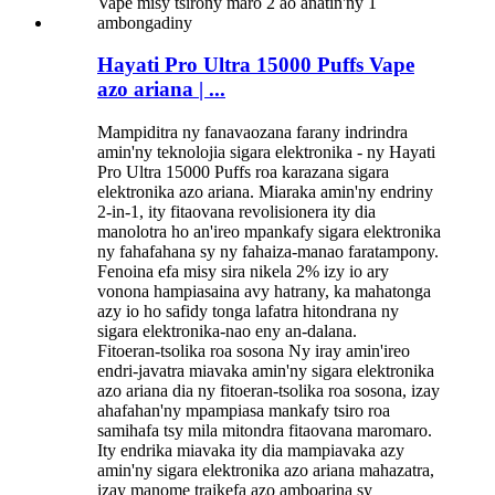
Hayati Pro Ultra 15000 Puffs Vape
azo ariana | ...
Mampiditra ny fanavaozana farany indrindra
amin'ny teknolojia sigara elektronika - ny Hayati
Pro Ultra 15000 Puffs roa karazana sigara
elektronika azo ariana. Miaraka amin'ny endriny
2-in-1, ity fitaovana revolisionera ity dia
manolotra ho an'ireo mpankafy sigara elektronika
ny fahafahana sy ny fahaiza-manao faratampony.
Fenoina efa misy sira nikela 2% izy io ary
vonona hampiasaina avy hatrany, ka mahatonga
azy io ho safidy tonga lafatra hitondrana ny
sigara elektronika-nao eny an-dalana.
Fitoeran-tsolika roa sosona Ny iray amin'ireo
endri-javatra miavaka amin'ny sigara elektronika
azo ariana dia ny fitoeran-tsolika roa sosona, izay
ahafahan'ny mpampiasa mankafy tsiro roa
samihafa tsy mila mitondra fitaovana maromaro.
Ity endrika miavaka ity dia mampiavaka azy
amin'ny sigara elektronika azo ariana mahazatra,
izay manome traikefa azo amboarina sy