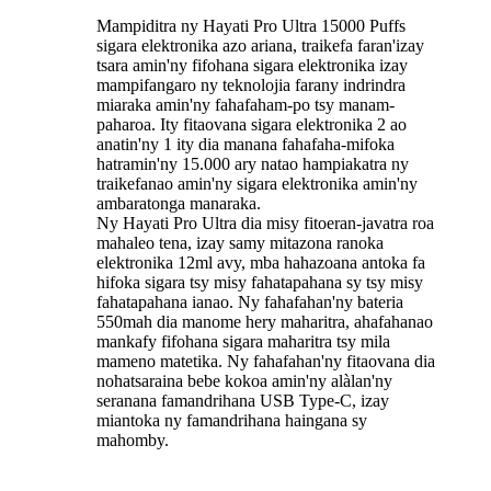
Mampiditra ny Hayati Pro Ultra 15000 Puffs
sigara elektronika azo ariana, traikefa faran'izay
tsara amin'ny fifohana sigara elektronika izay
mampifangaro ny teknolojia farany indrindra
miaraka amin'ny fahafaham-po tsy manam-
paharoa. Ity fitaovana sigara elektronika 2 ao
anatin'ny 1 ity dia manana fahafaha-mifoka
hatramin'ny 15.000 ary natao hampiakatra ny
traikefanao amin'ny sigara elektronika amin'ny
ambaratonga manaraka.
Ny Hayati Pro Ultra dia misy fitoeran-javatra roa
mahaleo tena, izay samy mitazona ranoka
elektronika 12ml avy, mba hahazoana antoka fa
hifoka sigara tsy misy fahatapahana sy tsy misy
fahatapahana ianao. Ny fahafahan'ny bateria
550mah dia manome hery maharitra, ahafahanao
mankafy fifohana sigara maharitra tsy mila
mameno matetika. Ny fahafahan'ny fitaovana dia
nohatsaraina bebe kokoa amin'ny alàlan'ny
seranana famandrihana USB Type-C, izay
miantoka ny famandrihana haingana sy
mahomby.