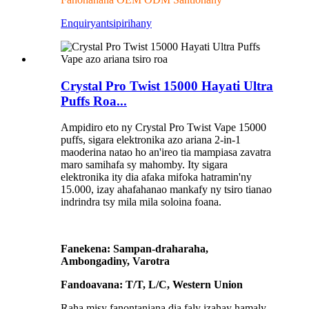
Enquiry
antsipirihany
Crystal Pro Twist 15000 Hayati Ultra
Puffs Roa...
Ampidiro eto ny Crystal Pro Twist Vape 15000
puffs, sigara elektronika azo ariana 2-in-1
maoderina natao ho an'ireo tia mampiasa zavatra
maro samihafa sy mahomby. Ity sigara
elektronika ity dia afaka mifoka hatramin'ny
15.000, izay ahafahanao mankafy ny tsiro tianao
indrindra tsy mila mila soloina foana.
Fanekena: Sampan-draharaha,
Ambongadiny, Varotra
Fandoavana: T/T, L/C, Western Union
Raha misy fanontaniana dia faly izahay hamaly,