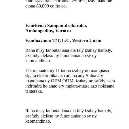
ranon-javatra elektronika 25ml*2, izay manome
etona 80,000 eo ho eo.
Fanekena: Sampan-draharaha,
Ambongadiny, Varotra
Fandoavana: T/T, L/C, Western Union
Raha misy fanontaniana dia faly izahay hamaly,
azafady alefaso ny fanontanianao sy ny
kaomandinao.
Efa mihoatra ny 11 taona izahay no mampiasa
sigara elektronika azo ariana any Shina ary
manohana ny OEM ODM, izahay no safidy tsara
indrindra ho anao ary mpiara-miasa azo itokisana
tanteraka.
Raha misy fanontaniana dia faly izahay hamaly,
azafady alefaso ny fanontanianao sy ny
kaomandinao.