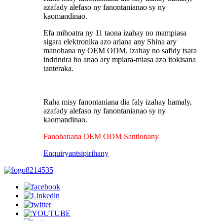
azafady alefaso ny fanontanianao sy ny
kaomandinao.
Efa mihoatra ny 11 taona izahay no mampiasa
sigara elektronika azo ariana any Shina ary
manohana ny OEM ODM, izahay no safidy tsara
indrindra ho anao ary mpiara-miasa azo itokisana
tanteraka.
Raha misy fanontaniana dia faly izahay hamaly,
azafady alefaso ny fanontanianao sy ny
kaomandinao.
Fanohanana OEM ODM Santionany
Enquiry
antsipirihany