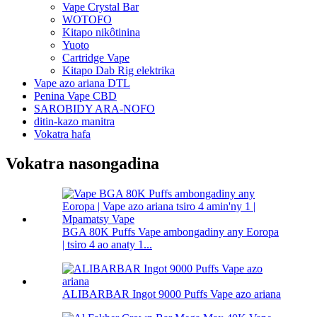
Vape Crystal Bar
WOTOFO
Kitapo nikôtinina
Yuoto
Cartridge Vape
Kitapo Dab Rig elektrika
Vape azo ariana DTL
Penina Vape CBD
SAROBIDY ARA-NOFO
ditin-kazo manitra
Vokatra hafa
Vokatra nasongadina
BGA 80K Puffs Vape ambongadiny any Eoropa
| tsiro 4 ao anaty 1...
ALIBARBAR Ingot 9000 Puffs Vape azo ariana