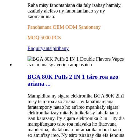
Raha misy fanontaniana dia faly izahay hamaly,
azafady alefaso ny fanontanianao sy ny
kaomandinao.
Fanohanana OEM ODM Santionany
MOQ 5000 PCS
Enquiry
antsipirihany
BGA 80K Puffs 2 IN 1 tsiro roa azo
ariana ...
Mampiditra ny sigara elektronika BGA 80K 2in1
misy tsiro roa azo ariana - ny fahafinaretana
faratampony natao ho an'ireo mpankafy sigara
elektronika izay mitady traikefa sy fahafahana
isan-karazany. Ity sigara elektronika 2-in-1 ity dia
mampifangaro tsiro roa miavaka ho fitaovana
maoderina, ahafahanao mifamadika mora foana
eo amin'izy ireo. Ny tsiro tsirairay dia efa fenoina