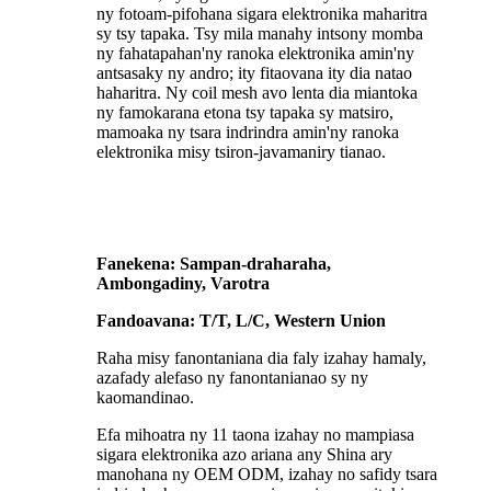
ny fotoam-pifohana sigara elektronika maharitra
sy tsy tapaka. Tsy mila manahy intsony momba
ny fahatapahan'ny ranoka elektronika amin'ny
antsasaky ny andro; ity fitaovana ity dia natao
haharitra. Ny coil mesh avo lenta dia miantoka
ny famokarana etona tsy tapaka sy matsiro,
mamoaka ny tsara indrindra amin'ny ranoka
elektronika misy tsiron-javamaniry tianao.
Fanekena: Sampan-draharaha,
Ambongadiny, Varotra
Fandoavana: T/T, L/C, Western Union
Raha misy fanontaniana dia faly izahay hamaly,
azafady alefaso ny fanontanianao sy ny
kaomandinao.
Efa mihoatra ny 11 taona izahay no mampiasa
sigara elektronika azo ariana any Shina ary
manohana ny OEM ODM, izahay no safidy tsara