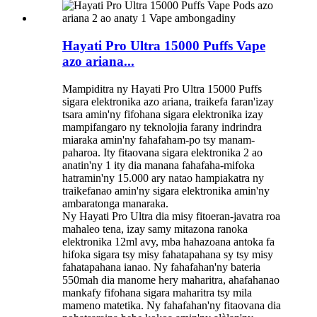
Hayati Pro Ultra 15000 Puffs Vape
azo ariana...
Mampiditra ny Hayati Pro Ultra 15000 Puffs
sigara elektronika azo ariana, traikefa faran'izay
tsara amin'ny fifohana sigara elektronika izay
mampifangaro ny teknolojia farany indrindra
miaraka amin'ny fahafaham-po tsy manam-
paharoa. Ity fitaovana sigara elektronika 2 ao
anatin'ny 1 ity dia manana fahafaha-mifoka
hatramin'ny 15.000 ary natao hampiakatra ny
traikefanao amin'ny sigara elektronika amin'ny
ambaratonga manaraka.
Ny Hayati Pro Ultra dia misy fitoeran-javatra roa
mahaleo tena, izay samy mitazona ranoka
elektronika 12ml avy, mba hahazoana antoka fa
hifoka sigara tsy misy fahatapahana sy tsy misy
fahatapahana ianao. Ny fahafahan'ny bateria
550mah dia manome hery maharitra, ahafahanao
mankafy fifohana sigara maharitra tsy mila
mameno matetika. Ny fahafahan'ny fitaovana dia