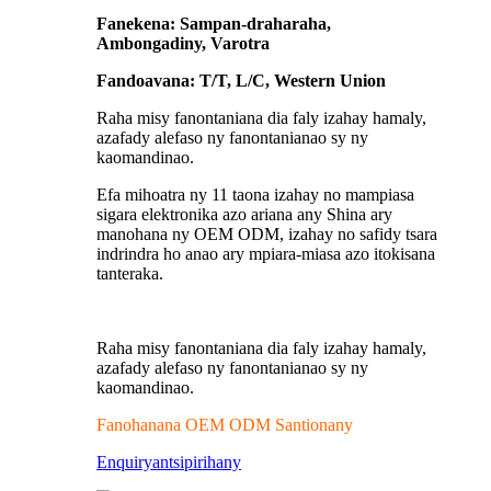
Fanekena: Sampan-draharaha,
Ambongadiny, Varotra
Fandoavana: T/T, L/C, Western Union
Raha misy fanontaniana dia faly izahay hamaly,
azafady alefaso ny fanontanianao sy ny
kaomandinao.
Efa mihoatra ny 11 taona izahay no mampiasa
sigara elektronika azo ariana any Shina ary
manohana ny OEM ODM, izahay no safidy tsara
indrindra ho anao ary mpiara-miasa azo itokisana
tanteraka.
Raha misy fanontaniana dia faly izahay hamaly,
azafady alefaso ny fanontanianao sy ny
kaomandinao.
Fanohanana OEM ODM Santionany
Enquiry
antsipirihany