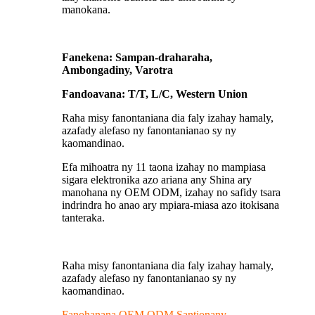
manokana.
Fanekena: Sampan-draharaha,
Ambongadiny, Varotra
Fandoavana: T/T, L/C, Western Union
Raha misy fanontaniana dia faly izahay hamaly,
azafady alefaso ny fanontanianao sy ny
kaomandinao.
Efa mihoatra ny 11 taona izahay no mampiasa
sigara elektronika azo ariana any Shina ary
manohana ny OEM ODM, izahay no safidy tsara
indrindra ho anao ary mpiara-miasa azo itokisana
tanteraka.
Raha misy fanontaniana dia faly izahay hamaly,
azafady alefaso ny fanontanianao sy ny
kaomandinao.
Fanohanana OEM ODM Santionany