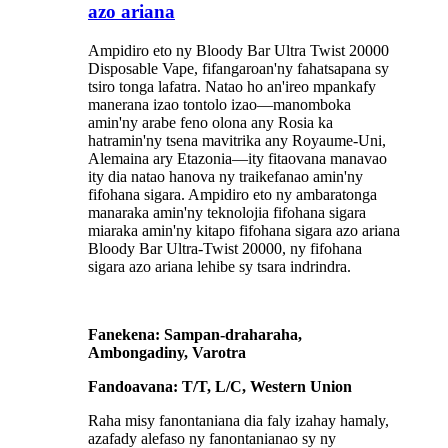
azo ariana
Ampidiro eto ny Bloody Bar Ultra Twist 20000
Disposable Vape, fifangaroan'ny fahatsapana sy
tsiro tonga lafatra. Natao ho an'ireo mpankafy
manerana izao tontolo izao—manomboka
amin'ny arabe feno olona any Rosia ka
hatramin'ny tsena mavitrika any Royaume-Uni,
Alemaina ary Etazonia—ity fitaovana manavao
ity dia natao hanova ny traikefanao amin'ny
fifohana sigara. Ampidiro eto ny ambaratonga
manaraka amin'ny teknolojia fifohana sigara
miaraka amin'ny kitapo fifohana sigara azo ariana
Bloody Bar Ultra-Twist 20000, ny fifohana
sigara azo ariana lehibe sy tsara indrindra.
Fanekena: Sampan-draharaha,
Ambongadiny, Varotra
Fandoavana: T/T, L/C, Western Union
Raha misy fanontaniana dia faly izahay hamaly,
azafady alefaso ny fanontanianao sy ny