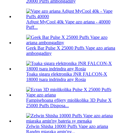
20000 Puffs ambongadiny
Adjust MyCool 40k Vape azo ariana - 40000
Puff...
Geek Bar Pulse X 25000 Puffs Vape azo ariana
ambongadiny
Toaka sigara elektronika JNR FALCON-X
18000 tsara indrindra any Rosia
Fampisehoana efijery miolikolika 3D Pulse X
25000 Puffs Disposa...
Zelwin Shisha 10000 Puffs Vape azo ariana
Randm miaraka amin'ny...