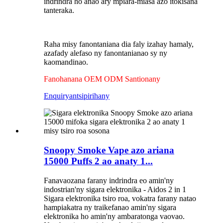
indrindra ho anao ary mpiara-miasa azo itokisana
tanteraka.
Raha misy fanontaniana dia faly izahay hamaly,
azafady alefaso ny fanontanianao sy ny
kaomandinao.
Fanohanana OEM ODM Santionany
Enquiry
antsipirihany
Snoopy Smoke Vape azo ariana
15000 Puffs 2 ao anaty 1...
Fanavaozana farany indrindra eo amin'ny
indostrian'ny sigara elektronika - Aidos 2 in 1
Sigara elektronika tsiro roa, vokatra farany natao
hampiakatra ny traikefanao amin'ny sigara
elektronika ho amin'ny ambaratonga vaovao.