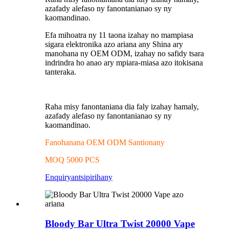
azafady alefaso ny fanontanianao sy ny
kaomandinao.
Efa mihoatra ny 11 taona izahay no mampiasa
sigara elektronika azo ariana any Shina ary
manohana ny OEM ODM, izahay no safidy tsara
indrindra ho anao ary mpiara-miasa azo itokisana
tanteraka.
Raha misy fanontaniana dia faly izahay hamaly,
azafady alefaso ny fanontanianao sy ny
kaomandinao.
Fanohanana OEM ODM Santionany
MOQ 5000 PCS
Enquiry
antsipirihany
Bloody Bar Ultra Twist 20000 Vape