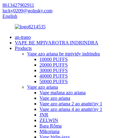
8613427902911
lucky0209@golusky.com
English
an-trano
VAPE BE MPIVAROTRA INDRINDRA
Products
Vape azo ariana be mpividy indrindra
10000 PUFFS
20000 PUFFS
30000 PUFFS
40000 PUFFS
50000 PUFFS
Vape azo ariana
Vape mafana azo ariana
Vape azo ariana
Vape azo ariana 2 ao anatin'ny 1
Vape azo ariana 4 ao anatin'ny 1
JNR
ZELWIN
Bara Rôma
Mikoriana
Vape hidin-jaza