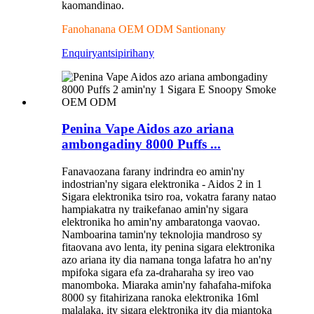
kaomandinao.
Fanohanana OEM ODM Santionany
Enquiry
antsipirihany
Penina Vape Aidos azo ariana
ambongadiny 8000 Puffs ...
Fanavaozana farany indrindra eo amin'ny
indostrian'ny sigara elektronika - Aidos 2 in 1
Sigara elektronika tsiro roa, vokatra farany natao
hampiakatra ny traikefanao amin'ny sigara
elektronika ho amin'ny ambaratonga vaovao.
Namboarina tamin'ny teknolojia mandroso sy
fitaovana avo lenta, ity penina sigara elektronika
azo ariana ity dia namana tonga lafatra ho an'ny
mpifoka sigara efa za-draharaha sy ireo vao
manomboka. Miaraka amin'ny fahafaha-mifoka
8000 sy fitahirizana ranoka elektronika 16ml
malalaka, ity sigara elektronika ity dia miantoka