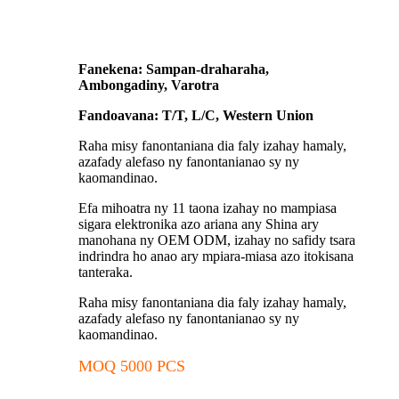
Fanekena: Sampan-draharaha,
Ambongadiny, Varotra
Fandoavana: T/T, L/C, Western Union
Raha misy fanontaniana dia faly izahay hamaly,
azafady alefaso ny fanontanianao sy ny
kaomandinao.
Efa mihoatra ny 11 taona izahay no mampiasa
sigara elektronika azo ariana any Shina ary
manohana ny OEM ODM, izahay no safidy tsara
indrindra ho anao ary mpiara-miasa azo itokisana
tanteraka.
Raha misy fanontaniana dia faly izahay hamaly,
azafady alefaso ny fanontanianao sy ny
kaomandinao.
MOQ 5000 PCS