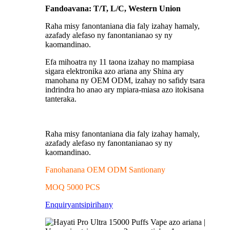
Fandoavana: T/T, L/C, Western Union
Raha misy fanontaniana dia faly izahay hamaly,
azafady alefaso ny fanontanianao sy ny
kaomandinao.
Efa mihoatra ny 11 taona izahay no mampiasa
sigara elektronika azo ariana any Shina ary
manohana ny OEM ODM, izahay no safidy tsara
indrindra ho anao ary mpiara-miasa azo itokisana
tanteraka.
Raha misy fanontaniana dia faly izahay hamaly,
azafady alefaso ny fanontanianao sy ny
kaomandinao.
Fanohanana OEM ODM Santionany
MOQ 5000 PCS
Enquiry
antsipirihany