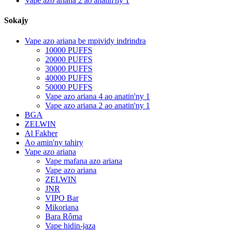
Vape azo ariana 2 ao anatin'ny 1
Sokajy
Vape azo ariana be mpividy indrindra
10000 PUFFS
20000 PUFFS
30000 PUFFS
40000 PUFFS
50000 PUFFS
Vape azo ariana 4 ao anatin'ny 1
Vape azo ariana 2 ao anatin'ny 1
BGA
ZELWIN
Al Fakher
Ao amin'ny tahiry
Vape azo ariana
Vape mafana azo ariana
Vape azo ariana
ZELWIN
JNR
VIPO Bar
Mikoriana
Bara Rôma
Vape hidin-jaza