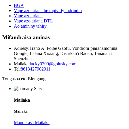
BGA
Vape azo ariana be mpividy indrindra
Vape azo ariana
Vape azo ariana DTL
Ao amin'ny tahiry
Mifandraisa aminay
Adiresy:
Trano A, Foibe Gaofu, Vondrom-piarahamonina
Gongle, Lalana Xixiang, Distrikan'i Baoan, Tanànan'i
Shenzhen
Mailaka:
lucky0209@golusky.com
Tel:
8613427902911
Tongasoa eto Blongang
Mailaka
Mailaka
Mandefasa Mailaka