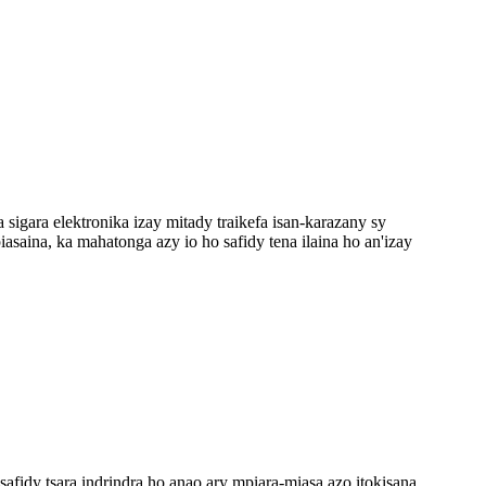
sigara elektronika izay mitady traikefa isan-karazany sy
asaina, ka mahatonga azy io ho safidy tena ilaina ho an'izay
idy tsara indrindra ho anao ary mpiara-miasa azo itokisana