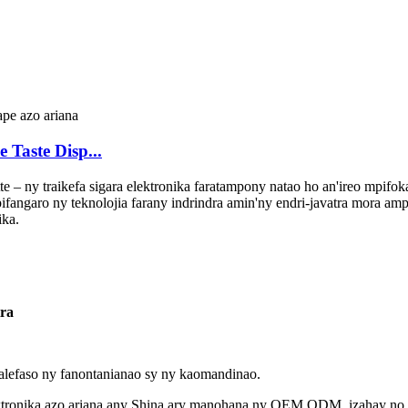
 Taste Disp...
– ny traikefa sigara elektronika faratampony natao ho an'ireo mpifoka 
ifangaro ny teknolojia farany indrindra amin'ny endri-javatra mora ampi
ika.
ra
 alefaso ny fanontanianao sy ny kaomandinao.
ktronika azo ariana any Shina ary manohana ny OEM ODM, izahay no saf