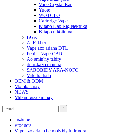
Vape Crystal Bar
Yuoto
WOTOFO
Cartridge Vape
Kitapo Dab Rig elektrika
Kitapo nikôtinina
BGA
Al Fakher
Vape azo ariana DTL
Penina Vape CBD
Ao amin'ny tahiry
ditin-kazo manitra
SAROBIDY ARA-NOFO
Vokatra hafa
OEM & ODM
Momba anay
NEWS
Mifandraisa aminay
an-trano
Products
Vape azo ariana be mpividy indrindra