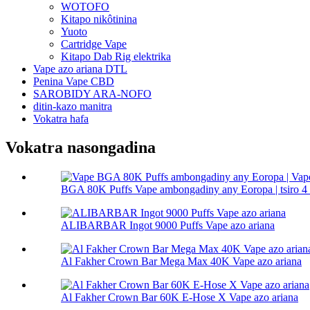
WOTOFO
Kitapo nikôtinina
Yuoto
Cartridge Vape
Kitapo Dab Rig elektrika
Vape azo ariana DTL
Penina Vape CBD
SAROBIDY ARA-NOFO
ditin-kazo manitra
Vokatra hafa
Vokatra nasongadina
BGA 80K Puffs Vape ambongadiny any Eoropa | tsiro 4 a
ALIBARBAR Ingot 9000 Puffs Vape azo ariana
Al Fakher Crown Bar Mega Max 40K Vape azo ariana
Al Fakher Crown Bar 60K E-Hose X Vape azo ariana