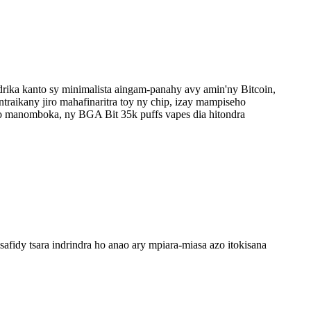
rika kanto sy minimalista aingam-panahy avy amin'ny Bitcoin,
ntraikany jiro mahafinaritra toy ny chip, izay mampiseho
vao manomboka, ny BGA Bit 35k puffs vapes dia hitondra
idy tsara indrindra ho anao ary mpiara-miasa azo itokisana