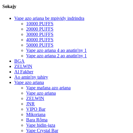
Sokajy
Vape azo ariana be mpividy indrindra
10000 PUFFS
20000 PUFFS
30000 PUFFS
40000 PUFFS
50000 PUFFS
Vape azo ariana 4 ao anatin'ny 1
Vape azo ariana 2 ao anatin'ny 1
BGA
ZELWIN
Al Fakher
Ao amin'ny tahiry
Vape azo ariana
Vape mafana azo ariana
Vape azo ariana
ZELWIN
JNR
VIPO Bar
Mikoriana
Bara Rôma
Vape hidin-jaza
Vape Crystal Bar