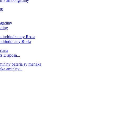
uffs ambongadiny
adiny
ndrindra any Rosia
s Disposa...
ka amin'ny...