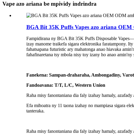
Vape azo ariana be mpividy indrindra
BGA Bit 35K Puffs Vapes azo ariana OEM
Fampidirana ny BGA Bit 35K Puffs Disposable Vapes—fifa
izay manome traikefa sigara elektronika faratampony. Ity
fahatsapana futuristic ary mahatonga anao hiavaka amin
fahafinaretana tsy mbola nisy toy izany ho anao amin'ny s
Fanekena: Sampan-draharaha, Ambongadiny, Varot
Fandoavana: T/T, L/C, Western Union
Raha misy fanontaniana dia faly izahay hamaly, azafady
Efa mihoatra ny 11 taona izahay no mampiasa sigara ele
tanteraka.
Raha misy fanontaniana dia faly izahay hamaly, azafady