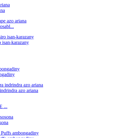
ana
sabl...
o isan-karazany
ngadiny
indrindra azo ariana
 ...
osona