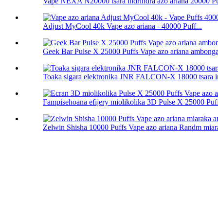
Vape NEXA N20000 tsara indrindra azo ariana 20000 P
Adjust MyCool 40k Vape azo ariana - 40000 Puff...
Geek Bar Pulse X 25000 Puffs Vape azo ariana ambong
Toaka sigara elektronika JNR FALCON-X 18000 tsara i
Fampisehoana efijery miolikolika 3D Pulse X 25000 Puff
Zelwin Shisha 10000 Puffs Vape azo ariana Randm miara