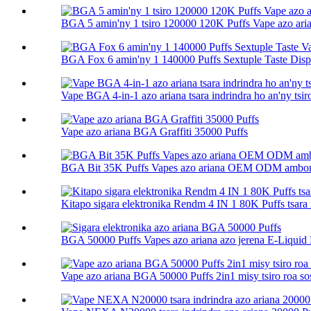
BGA 5 amin'ny 1 tsiro 120000 120K Puffs Vape azo ari
BGA Fox 6 amin'ny 1 140000 Puffs Sextuple Taste Dispo
Vape BGA 4-in-1 azo ariana tsara indrindra ho an'ny tsir
Vape azo ariana BGA Graffiti 35000 Puffs
BGA Bit 35K Puffs Vapes azo ariana OEM ODM ambo
Kitapo sigara elektronika Rendm 4 IN 1 80K Puffs tsara 
BGA 50000 Puffs Vapes azo ariana azo jerena E-Liquid E
Vape azo ariana BGA 50000 Puffs 2in1 misy tsiro roa s