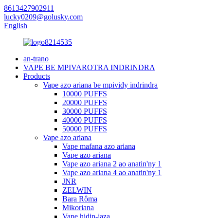
8613427902911
lucky0209@golusky.com
English
an-trano
VAPE BE MPIVAROTRA INDRINDRA
Products
Vape azo ariana be mpividy indrindra
10000 PUFFS
20000 PUFFS
30000 PUFFS
40000 PUFFS
50000 PUFFS
Vape azo ariana
Vape mafana azo ariana
Vape azo ariana
Vape azo ariana 2 ao anatin'ny 1
Vape azo ariana 4 ao anatin'ny 1
JNR
ZELWIN
Bara Rôma
Mikoriana
Vape hidin-jaza