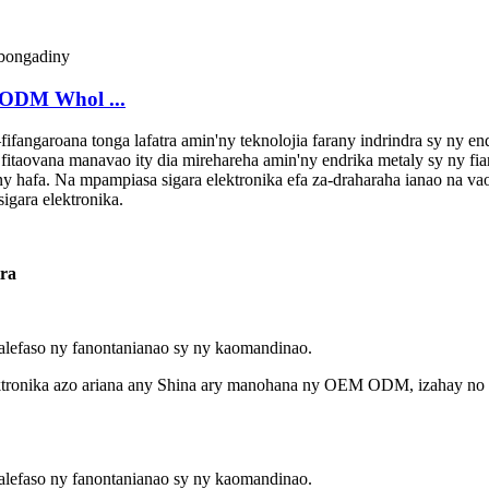
 ODM Whol ...
ngaroana tonga lafatra amin'ny teknolojia farany indrindra sy ny end
 fitaovana manavao ity dia mirehareha amin'ny endrika metaly sy ny fia
'ny hafa. Na mpampiasa sigara elektronika efa za-draharaha ianao na 
igara elektronika.
ra
 alefaso ny fanontanianao sy ny kaomandinao.
ktronika azo ariana any Shina ary manohana ny OEM ODM, izahay no saf
 alefaso ny fanontanianao sy ny kaomandinao.