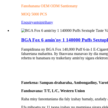
Fanohanana OEM ODM Santionany
MOQ 5000 PCS
Enquiry
antsipirihany
BGA Fox 6 amin'ny 1 140000 Puffs Sextuple
Fampidirana ny BGA Fox 140,000 Puff 6-in-1 E-Cigarette 
faharetana maharitra. Ity fitaovana manavao ity dia mamp
rehetra te hanatsara ny traikefany amin'ny sigara elektron
Fanekena: Sampan-draharaha, Ambongadiny, Varot
Fandoavana: T/T, L/C, Western Union
Raha misy fanontaniana dia faly izahay hamaly, azafady
Efa mihoatra ny 11 taona izahay no mampiasa sigara ele