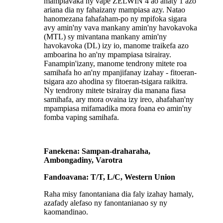
mampiavaka ny vape ZELWIN 4 ao anaty 1 azo
ariana dia ny fahaizany mampiasa azy. Natao
hanomezana fahafaham-po ny mpifoka sigara
avy amin'ny vava mankany amin'ny havokavoka
(MTL) sy mivantana mankany amin'ny
havokavoka (DL) izy io, manome traikefa azo
amboarina ho an'ny mpampiasa tsirairay.
Fanampin'izany, manome tendrony mitete roa
samihafa ho an'ny mpanjifanay izahay - fitoeran-
tsigara azo ahodina sy fitoeran-tsigara raikitra.
Ny tendrony mitete tsirairay dia manana fiasa
samihafa, ary mora ovaina izy ireo, ahafahan'ny
mpampiasa mifamadika mora foana eo amin'ny
fomba vaping samihafa.
Fanekena: Sampan-draharaha,
Ambongadiny, Varotra
Fandoavana: T/T, L/C, Western Union
Raha misy fanontaniana dia faly izahay hamaly,
azafady alefaso ny fanontanianao sy ny
kaomandinao.