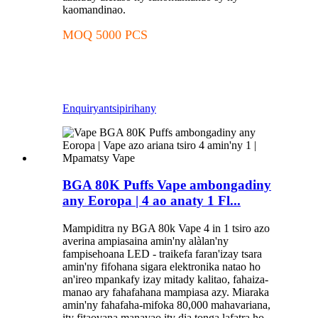
kaomandinao.
MOQ 5000 PCS
Enquiry
antsipirihany
BGA 80K Puffs Vape ambongadiny
any Eoropa | 4 ao anaty 1 Fl...
Mampiditra ny BGA 80k Vape 4 in 1 tsiro azo
averina ampiasaina amin'ny alàlan'ny
fampisehoana LED - traikefa faran'izay tsara
amin'ny fifohana sigara elektronika natao ho
an'ireo mpankafy izay mitady kalitao, fahaiza-
manao ary fahafahana mampiasa azy. Miaraka
amin'ny fahafaha-mifoka 80,000 mahavariana,
ity fitaovana manavao ity dia tonga lafatra ho