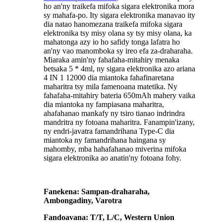
ho an'ny traikefa mifoka sigara elektronika mora
sy mahafa-po. Ity sigara elektronika manavao ity
dia natao hanomezana traikefa mifoka sigara
elektronika tsy misy olana sy tsy misy olana, ka
mahatonga azy io ho safidy tonga lafatra ho
an'ny vao manomboka sy ireo efa za-draharaha.
Miaraka amin'ny fahafaha-mitahiry menaka
betsaka 5 * 4ml, ny sigara elektronika azo ariana
4 IN 1 12000 dia miantoka fahafinaretana
maharitra tsy mila famenoana matetika. Ny
fahafaha-mitahiry bateria 650mAh mahery vaika
dia miantoka ny fampiasana maharitra,
ahafahanao mankafy ny tsiro tianao indrindra
mandritra ny fotoana maharitra. Fanampin'izany,
ny endri-javatra famandrihana Type-C dia
miantoka ny famandrihana haingana sy
mahomby, mba hahafahanao miverina mifoka
sigara elektronika ao anatin'ny fotoana fohy.
Fanekena: Sampan-draharaha,
Ambongadiny, Varotra
Fandoavana: T/T, L/C, Western Union