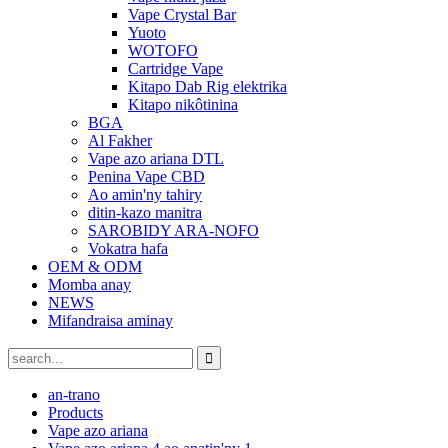
Vape Crystal Bar
Yuoto
WOTOFO
Cartridge Vape
Kitapo Dab Rig elektrika
Kitapo nikôtinina
BGA
Al Fakher
Vape azo ariana DTL
Penina Vape CBD
Ao amin'ny tahiry
ditin-kazo manitra
SAROBIDY ARA-NOFO
Vokatra hafa
OEM & ODM
Momba anay
NEWS
Mifandraisa aminay
an-trano
Products
Vape azo ariana