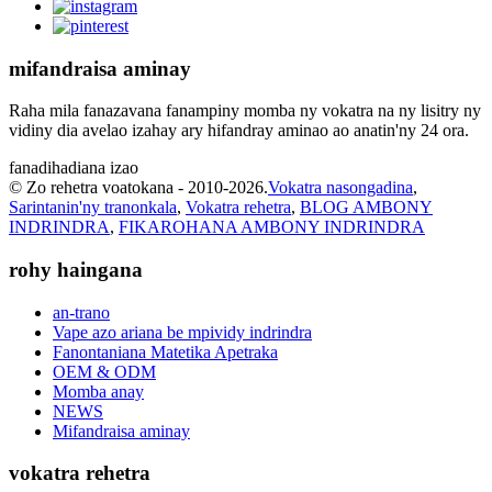
mifandraisa aminay
Raha mila fanazavana fanampiny momba ny vokatra na ny lisitry ny
vidiny dia avelao izahay ary hifandray aminao ao anatin'ny 24 ora.
fanadihadiana izao
© Zo rehetra voatokana - 2010-2026.
Vokatra nasongadina
,
Sarintanin'ny tranonkala
,
Vokatra rehetra
,
BLOG AMBONY
INDRINDRA
,
FIKAROHANA AMBONY INDRINDRA
rohy haingana
an-trano
Vape azo ariana be mpividy indrindra
Fanontaniana Matetika Apetraka
OEM & ODM
Momba anay
NEWS
Mifandraisa aminay
vokatra rehetra