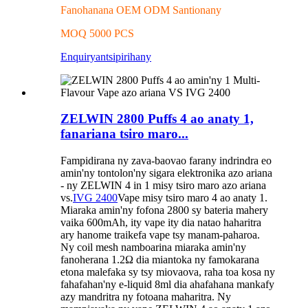
Fanohanana OEM ODM Santionany
MOQ 5000 PCS
Enquiry
antsipirihany
ZELWIN 2800 Puffs 4 ao anaty 1,
fanariana tsiro maro...
Fampidirana ny zava-baovao farany indrindra eo
amin'ny tontolon'ny sigara elektronika azo ariana
- ny ZELWIN 4 in 1 misy tsiro maro azo ariana
vs.
IVG 2400
Vape misy tsiro maro 4 ao anaty 1.
Miaraka amin'ny fofona 2800 sy bateria mahery
vaika 600mAh, ity vape ity dia natao haharitra
ary hanome traikefa vape tsy manam-paharoa.
Ny coil mesh namboarina miaraka amin'ny
fanoherana 1.2Ω dia miantoka ny famokarana
etona malefaka sy tsy miovaova, raha toa kosa ny
fahafahan'ny e-liquid 8ml dia ahafahana mankafy
azy mandritra ny fotoana maharitra. Ny