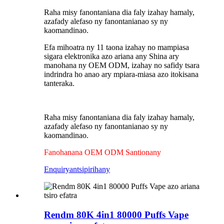
Raha misy fanontaniana dia faly izahay hamaly,
azafady alefaso ny fanontanianao sy ny
kaomandinao.
Efa mihoatra ny 11 taona izahay no mampiasa
sigara elektronika azo ariana any Shina ary
manohana ny OEM ODM, izahay no safidy tsara
indrindra ho anao ary mpiara-miasa azo itokisana
tanteraka.
Raha misy fanontaniana dia faly izahay hamaly,
azafady alefaso ny fanontanianao sy ny
kaomandinao.
Fanohanana OEM ODM Santionany
Enquiry
antsipirihany
Rendm 80K 4in1 80000 Puffs Vape