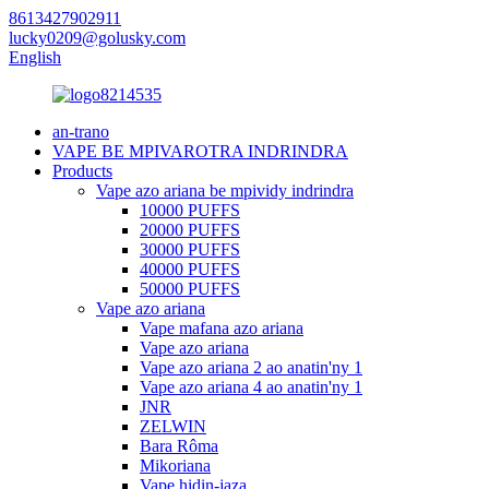
8613427902911
lucky0209@golusky.com
English
an-trano
VAPE BE MPIVAROTRA INDRINDRA
Products
Vape azo ariana be mpividy indrindra
10000 PUFFS
20000 PUFFS
30000 PUFFS
40000 PUFFS
50000 PUFFS
Vape azo ariana
Vape mafana azo ariana
Vape azo ariana
Vape azo ariana 2 ao anatin'ny 1
Vape azo ariana 4 ao anatin'ny 1
JNR
ZELWIN
Bara Rôma
Mikoriana
Vape hidin-jaza