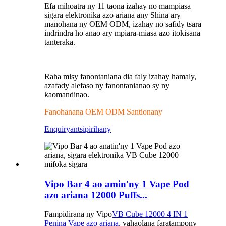
Efa mihoatra ny 11 taona izahay no mampiasa
sigara elektronika azo ariana any Shina ary
manohana ny OEM ODM, izahay no safidy tsara
indrindra ho anao ary mpiara-miasa azo itokisana
tanteraka.
Raha misy fanontaniana dia faly izahay hamaly,
azafady alefaso ny fanontanianao sy ny
kaomandinao.
Fanohanana OEM ODM Santionany
Enquiry
antsipirihany
Vipo Bar 4 ao amin'ny 1 Vape Pod
azo ariana 12000 Puffs...
Fampidirana ny Vipo
VB Cube 12000 4 IN 1
Penina Vape azo ariana
, vahaolana faratampony