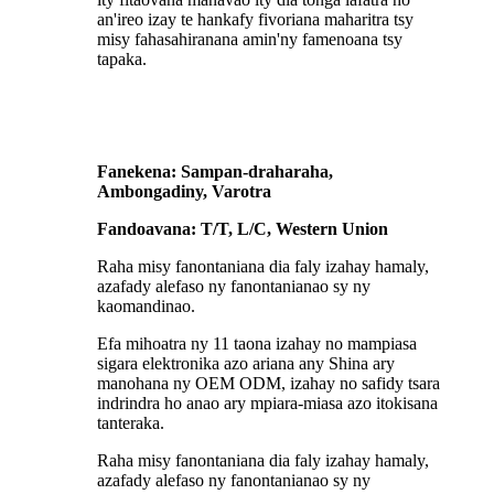
an'ireo izay te hankafy fivoriana maharitra tsy
misy fahasahiranana amin'ny famenoana tsy
tapaka.
Fanekena: Sampan-draharaha,
Ambongadiny, Varotra
Fandoavana: T/T, L/C, Western Union
Raha misy fanontaniana dia faly izahay hamaly,
azafady alefaso ny fanontanianao sy ny
kaomandinao.
Efa mihoatra ny 11 taona izahay no mampiasa
sigara elektronika azo ariana any Shina ary
manohana ny OEM ODM, izahay no safidy tsara
indrindra ho anao ary mpiara-miasa azo itokisana
tanteraka.
Raha misy fanontaniana dia faly izahay hamaly,
azafady alefaso ny fanontanianao sy ny