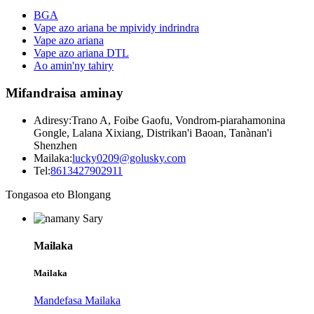
BGA
Vape azo ariana be mpividy indrindra
Vape azo ariana
Vape azo ariana DTL
Ao amin'ny tahiry
Mifandraisa aminay
Adiresy:
Trano A, Foibe Gaofu, Vondrom-piarahamonina
Gongle, Lalana Xixiang, Distrikan'i Baoan, Tanànan'i
Shenzhen
Mailaka:
lucky0209@golusky.com
Tel:
8613427902911
Tongasoa eto Blongang
Mailaka
Mailaka
Mandefasa Mailaka