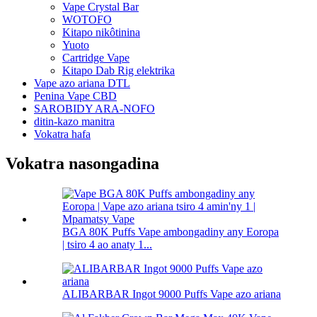
Vape Crystal Bar
WOTOFO
Kitapo nikôtinina
Yuoto
Cartridge Vape
Kitapo Dab Rig elektrika
Vape azo ariana DTL
Penina Vape CBD
SAROBIDY ARA-NOFO
ditin-kazo manitra
Vokatra hafa
Vokatra nasongadina
BGA 80K Puffs Vape ambongadiny any Eoropa
| tsiro 4 ao anaty 1...
ALIBARBAR Ingot 9000 Puffs Vape azo ariana