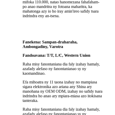
mifoka 110.000, natao hanomezana fahafaham-
po anao mandritra ny fotoana maharitra, ka
mahatonga azy io ho iray amin'ireo safidy tsara
indrindra eny an-tsena.
Fanekena: Sampan-draharaha,
Ambongadiny, Varotra
Fandoavana: T/T, L/C, Western Union
Raha misy fanontaniana dia faly izahay hamaly,
azafady alefaso ny fanontanianao sy ny
kaomandinao.
Efa mihoatra ny 11 taona izahay no mampiasa
sigara elektronika azo ariana any Shina ary
manohana ny OEM ODM, izahay no safidy tsara
indrindra ho anao ary mpiara-miasa azo itokisana
tanteraka.
Raha misy fanontaniana dia faly izahay hamaly,
azafady alefaso ny fanontanianao sy ny