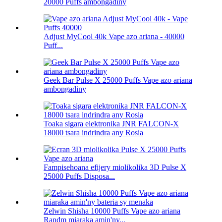
20000 Puffs ambongadiny
Adjust MyCool 40k Vape azo ariana - 40000
Puff...
Geek Bar Pulse X 25000 Puffs Vape azo ariana
ambongadiny
Toaka sigara elektronika JNR FALCON-X
18000 tsara indrindra any Rosia
Fampisehoana efijery miolikolika 3D Pulse X
25000 Puffs Disposa...
Zelwin Shisha 10000 Puffs Vape azo ariana
Randm miaraka amin'ny...