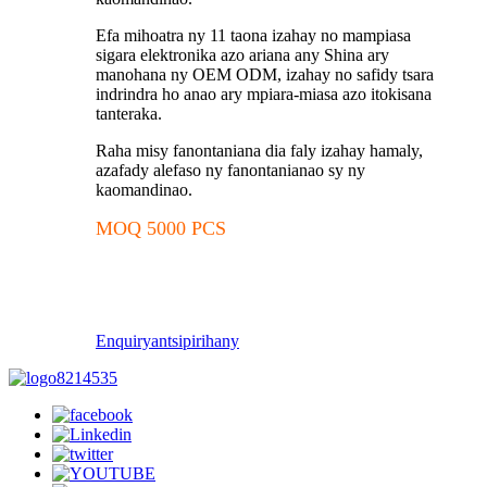
Efa mihoatra ny 11 taona izahay no mampiasa
sigara elektronika azo ariana any Shina ary
manohana ny OEM ODM, izahay no safidy tsara
indrindra ho anao ary mpiara-miasa azo itokisana
tanteraka.
Raha misy fanontaniana dia faly izahay hamaly,
azafady alefaso ny fanontanianao sy ny
kaomandinao.
MOQ 5000 PCS
Enquiry
antsipirihany