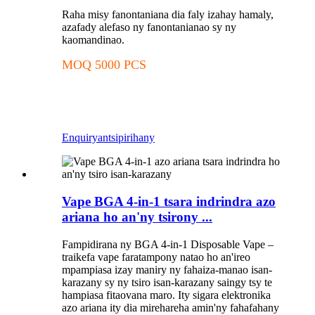
Raha misy fanontaniana dia faly izahay hamaly,
azafady alefaso ny fanontanianao sy ny
kaomandinao.
MOQ 5000 PCS
Enquiry
antsipirihany
Vape BGA 4-in-1 tsara indrindra azo
ariana ho an'ny tsirony ...
Fampidirana ny BGA 4-in-1 Disposable Vape –
traikefa vape faratampony natao ho an'ireo
mpampiasa izay maniry ny fahaiza-manao isan-
karazany sy ny tsiro isan-karazany saingy tsy te
hampiasa fitaovana maro. Ity sigara elektronika
azo ariana ity dia mirehareha amin'ny fahafahany