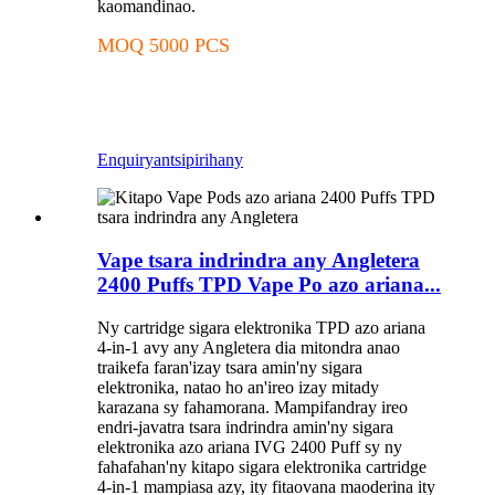
kaomandinao.
MOQ 5000 PCS
Enquiry
antsipirihany
Vape tsara indrindra any Angletera
2400 Puffs TPD Vape Po azo ariana...
Ny cartridge sigara elektronika TPD azo ariana
4-in-1 avy any Angletera dia mitondra anao
traikefa faran'izay tsara amin'ny sigara
elektronika, natao ho an'ireo izay mitady
karazana sy fahamorana. Mampifandray ireo
endri-javatra tsara indrindra amin'ny sigara
elektronika azo ariana IVG 2400 Puff sy ny
fahafahan'ny kitapo sigara elektronika cartridge
4-in-1 mampiasa azy, ity fitaovana maoderina ity