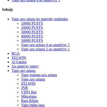
Vape azo ariana 4 ao anatin'ny 1
Sokajy
Vape azo ariana be mpividy indrindra
10000 PUFFS
20000 PUFFS
30000 PUFFS
40000 PUFFS
50000 PUFFS
Vape azo ariana 4 ao anatin'ny 1
Vape azo ariana 2 ao anatin'ny 1
BGA
ZELWIN
Al Fakher
Ao amin'ny tahiry
Vape azo ariana
Vape mafana azo ariana
Vape azo ariana
ZELWIN
JNR
VIPO Bar
Mikoriana
Bara Rôma
Vape hidin-jaza