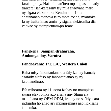
faratampony. Natao ho an'ireo mpampiasa mitady
traikefa isan-karazany tsy mila fitaovana maro,
ny sigara elektronika Rendm 4 in 1 dia
ahafahanao manova tsiro mora foana, miantoka
fa ny traikefanao amin'ny sigara elektronika dia
vaovao sy mampientam-po foana.
Fanekena: Sampan-draharaha,
Ambongadiny, Varotra
Fandoavana: T/T, L/C, Western Union
Raha misy fanontaniana dia faly izahay hamaly,
azafady alefaso ny fanontanianao sy ny
kaomandinao.
Efa mihoatra ny 11 taona izahay no mampiasa
sigara elektronika azo ariana any Shina ary
manohana ny OEM ODM, izahay no safidy tsara
indrindra ho anao ary mpiara-miasa azo itokisana
tanteraka.