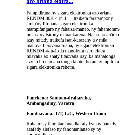
azo ariana efatra...
Fampidirana ny sigara elektronika azo ariana
RENDM 80K 4-in-1 — traikefa faratampony
amin'ny fifohana sigara elektronika,
mampifangaro ny fahaiza-manao, ny fahamoram-
po ary ny tsirony manankarena. Natao ho an'ireo
izay mitady traikefa isan-karazany tsy mila
manova fitaovana foana, ny sigara elektronika
RENDM 4-in-1 dia manolotra tsiro efatra
miavaka ao anaty fitaovana iray, ka mahatonga
azy io ho namana tonga lafatra ho an'ny mpifoka
sigara elektronika rehetra.
Fanekena: Sampan-draharaha,
Ambongadiny, Varotra
Fandoavana: T/T, L/C, Western Union
Raha misy fanontaniana dia faly izahay hamaly,
azafady alefaso ny fanontanianao sy ny
kaomandinao.