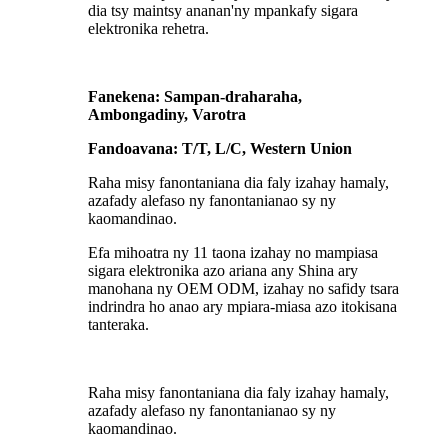
dia tsy maintsy ananan'ny mpankafy sigara
elektronika rehetra.
Fanekena: Sampan-draharaha,
Ambongadiny, Varotra
Fandoavana: T/T, L/C, Western Union
Raha misy fanontaniana dia faly izahay hamaly,
azafady alefaso ny fanontanianao sy ny
kaomandinao.
Efa mihoatra ny 11 taona izahay no mampiasa
sigara elektronika azo ariana any Shina ary
manohana ny OEM ODM, izahay no safidy tsara
indrindra ho anao ary mpiara-miasa azo itokisana
tanteraka.
Raha misy fanontaniana dia faly izahay hamaly,
azafady alefaso ny fanontanianao sy ny
kaomandinao.