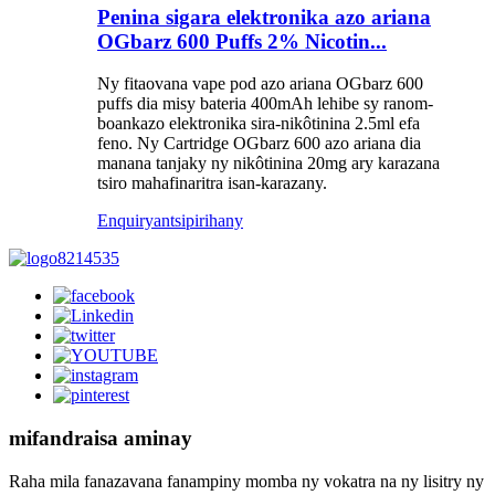
Penina sigara elektronika azo ariana
OGbarz 600 Puffs 2% Nicotin...
Ny fitaovana vape pod azo ariana OGbarz 600
puffs dia misy bateria 400mAh lehibe sy ranom-
boankazo elektronika sira-nikôtinina 2.5ml efa
feno. Ny Cartridge OGbarz 600 azo ariana dia
manana tanjaky ny nikôtinina 20mg ary karazana
tsiro mahafinaritra isan-karazany.
Enquiry
antsipirihany
mifandraisa aminay
Raha mila fanazavana fanampiny momba ny vokatra na ny lisitry ny