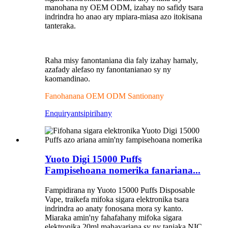
manohana ny OEM ODM, izahay no safidy tsara
indrindra ho anao ary mpiara-miasa azo itokisana
tanteraka.
Raha misy fanontaniana dia faly izahay hamaly,
azafady alefaso ny fanontanianao sy ny
kaomandinao.
Fanohanana OEM ODM Santionany
Enquiry
antsipirihany
Yuoto Digi 15000 Puffs
Fampisehoana nomerika fanariana...
Fampidirana ny Yuoto 15000 Puffs Disposable
Vape, traikefa mifoka sigara elektronika tsara
indrindra ao anaty fonosana mora sy kanto.
Miaraka amin'ny fahafahany mifoka sigara
elektronika 20ml mahavariana sy ny tanjaka NIC