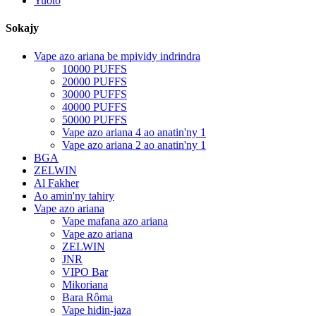
Yuoto
Sokajy
Vape azo ariana be mpividy indrindra
10000 PUFFS
20000 PUFFS
30000 PUFFS
40000 PUFFS
50000 PUFFS
Vape azo ariana 4 ao anatin'ny 1
Vape azo ariana 2 ao anatin'ny 1
BGA
ZELWIN
Al Fakher
Ao amin'ny tahiry
Vape azo ariana
Vape mafana azo ariana
Vape azo ariana
ZELWIN
JNR
VIPO Bar
Mikoriana
Bara Rôma
Vape hidin-jaza