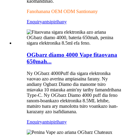
kaomandinao.
Fanohanana OEM ODM Santionany
Enquiry
antsipirihany
OGbarz diamo 4000 Vape fitaovana
650mah...
Ny OGbarz 4000Puff dia sigara elektronika
vaovao azo averina ampiasaina farany. Ny
andiany Ogbarz Diamo dia manome tsiro
miavaka 10 miaraka amin'ny tariby famandrihana
Type-C. Ny OGbarz Diamo 4000 puff dia feno
ranom-boankazo elektronika 8.5ML lehibe,
matsiro tsara ary manolotra tsiro voankazo isan-
karazany azo isafidianana.
Enquiry
antsipirihany