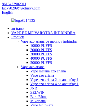
8613427902911
lucky0209@golusky.com
English
an-trano
VAPE BE MPIVAROTRA INDRINDRA
Products
Vape azo ariana be mpividy indrindra
10000 PUFFS
20000 PUFFS
30000 PUFFS
40000 PUFFS
50000 PUFFS
Vape azo ariana
Vape mafana azo ariana
Vape azo ariana
Vape azo ariana 2 ao anatin'ny 1
Vape azo ariana 4 ao anatin'ny 1
JNR
ZELWIN
Bara Rôma
Mikoriana
Vape hidin-jaza