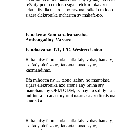
5%, ity penina mifoka sigara elektronika azo
ariana ity dia natao hanomezana traikefa mifoka
sigara elektronika maharitra sy mahafa-po.
Fanekena: Sampan-draharaha,
Ambongadiny, Varotra
Fandoavana: T/T, L/C, Western Union
Raha misy fanontaniana dia faly izahay hamaly,
azafady alefaso ny fanontanianao sy ny
kaomandinao.
Efa mihoatra ny 11 taona izahay no mampiasa
sigara elektronika azo ariana any Shina ary
manohana ny OEM ODM, izahay no safidy tsara
indrindra ho anao ary mpiara-miasa azo itokisana
tanteraka.
Raha misy fanontaniana dia faly izahay hamaly,
azafady alefaso ny fanontanianao sy ny