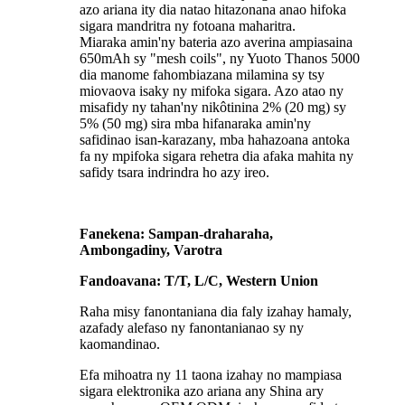
azo ariana ity dia natao hitazonana anao hifoka
sigara mandritra ny fotoana maharitra.
Miaraka amin'ny bateria azo averina ampiasaina
650mAh sy "mesh coils", ny Yuoto Thanos 5000
dia manome fahombiazana milamina sy tsy
miovaova isaky ny mifoka sigara. Azo atao ny
misafidy ny tahan'ny nikôtinina 2% (20 mg) sy
5% (50 mg) sira mba hifanaraka amin'ny
safidinao isan-karazany, mba hahazoana antoka
fa ny mpifoka sigara rehetra dia afaka mahita ny
safidy tsara indrindra ho azy ireo.
Fanekena: Sampan-draharaha,
Ambongadiny, Varotra
Fandoavana: T/T, L/C, Western Union
Raha misy fanontaniana dia faly izahay hamaly,
azafady alefaso ny fanontanianao sy ny
kaomandinao.
Efa mihoatra ny 11 taona izahay no mampiasa
sigara elektronika azo ariana any Shina ary