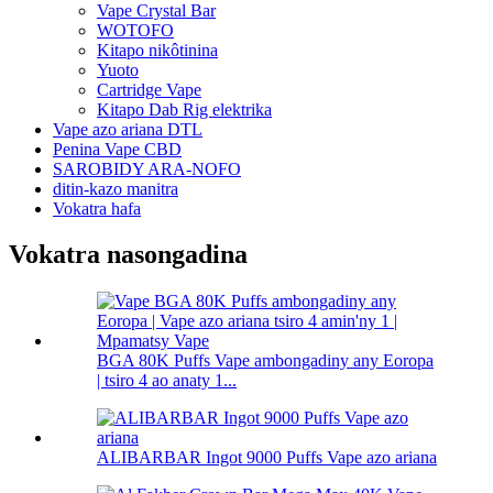
Vape Crystal Bar
WOTOFO
Kitapo nikôtinina
Yuoto
Cartridge Vape
Kitapo Dab Rig elektrika
Vape azo ariana DTL
Penina Vape CBD
SAROBIDY ARA-NOFO
ditin-kazo manitra
Vokatra hafa
Vokatra nasongadina
BGA 80K Puffs Vape ambongadiny any Eoropa
| tsiro 4 ao anaty 1...
ALIBARBAR Ingot 9000 Puffs Vape azo ariana