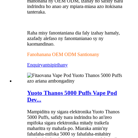
manohana ny OEM ODM, izahay no safidy tsara
indrindra ho anao ary mpiara-miasa azo itokisana
tanteraka.
Raha misy fanontaniana dia faly izahay hamaly,
azafady alefaso ny fanontanianao sy ny
kaomandinao.
Fanohanana OEM ODM Santionany
Enquiry
antsipirihany
Yuoto Thanos 5000 Puffs Vape Pod
Dev...
Mampiditra ny sigara elektronika Yuoto Thanos
5000 Puffs, safidy tsara indrindra ho an'ireo
mpifoka sigara elektronika mitady traikefa
maharitra sy mahafa-po. Miaraka amin'ny
fahafaha-mifoka 5000 sy fahafaha-mitahiry