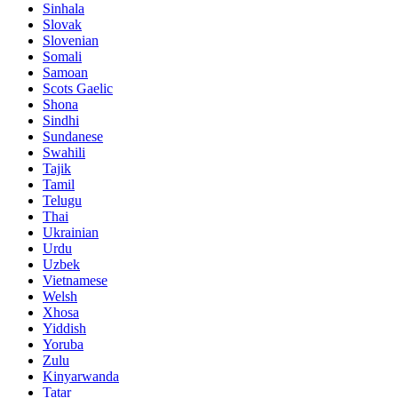
Sinhala
Slovak
Slovenian
Somali
Samoan
Scots Gaelic
Shona
Sindhi
Sundanese
Swahili
Tajik
Tamil
Telugu
Thai
Ukrainian
Urdu
Uzbek
Vietnamese
Welsh
Xhosa
Yiddish
Yoruba
Zulu
Kinyarwanda
Tatar