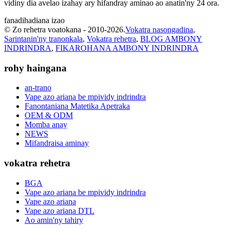
vidiny dia avelao izahay ary hifandray aminao ao anatin'ny 24 ora.
fanadihadiana izao
© Zo rehetra voatokana - 2010-2026.
Vokatra nasongadina
,
Sarintanin'ny tranonkala
,
Vokatra rehetra
,
BLOG AMBONY
INDRINDRA
,
FIKAROHANA AMBONY INDRINDRA
rohy haingana
an-trano
Vape azo ariana be mpividy indrindra
Fanontaniana Matetika Apetraka
OEM & ODM
Momba anay
NEWS
Mifandraisa aminay
vokatra rehetra
BGA
Vape azo ariana be mpividy indrindra
Vape azo ariana
Vape azo ariana DTL
Ao amin'ny tahiry