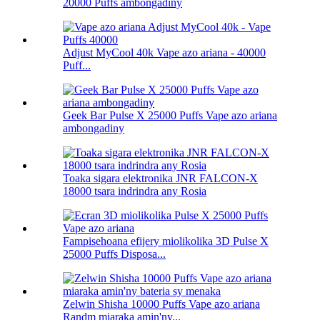
20000 Puffs ambongadiny
Adjust MyCool 40k Vape azo ariana - 40000
Puff...
Geek Bar Pulse X 25000 Puffs Vape azo ariana
ambongadiny
Toaka sigara elektronika JNR FALCON-X
18000 tsara indrindra any Rosia
Fampisehoana efijery miolikolika 3D Pulse X
25000 Puffs Disposa...
Zelwin Shisha 10000 Puffs Vape azo ariana
Randm miaraka amin'ny...