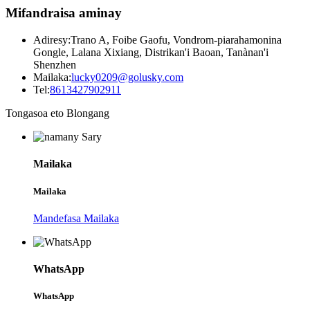
Mifandraisa aminay
Adiresy:
Trano A, Foibe Gaofu, Vondrom-piarahamonina
Gongle, Lalana Xixiang, Distrikan'i Baoan, Tanànan'i
Shenzhen
Mailaka:
lucky0209@golusky.com
Tel:
8613427902911
Tongasoa eto Blongang
Mailaka
Mailaka
Mandefasa Mailaka
WhatsApp
WhatsApp