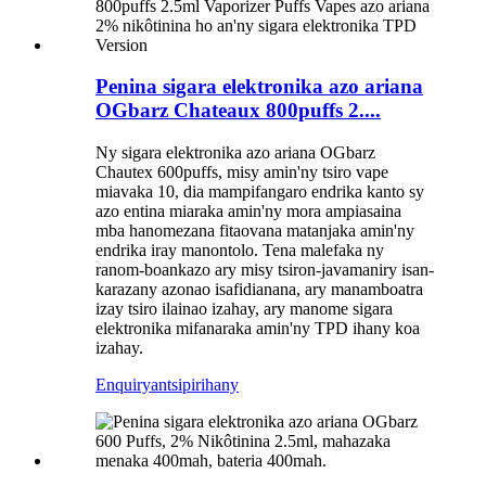
Penina sigara elektronika azo ariana
OGbarz Chateaux 800puffs 2....
Ny sigara elektronika azo ariana OGbarz
Chautex 600puffs, misy amin'ny tsiro vape
miavaka 10, dia mampifangaro endrika kanto sy
azo entina miaraka amin'ny mora ampiasaina
mba hanomezana fitaovana matanjaka amin'ny
endrika iray manontolo. Tena malefaka ny
ranom-boankazo ary misy tsiron-javamaniry isan-
karazany azonao isafidianana, ary manamboatra
izay tsiro ilainao izahay, ary manome sigara
elektronika mifanaraka amin'ny TPD ihany koa
izahay.
Enquiry
antsipirihany