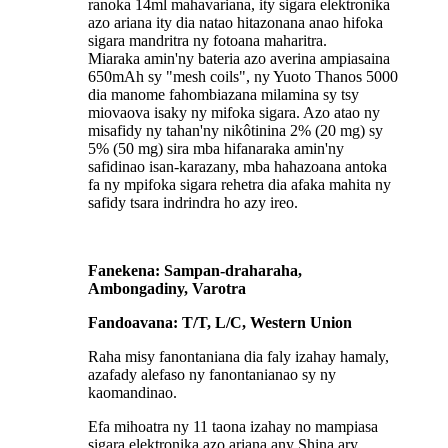
ranoka 14ml mahavariana, ity sigara elektronika
azo ariana ity dia natao hitazonana anao hifoka
sigara mandritra ny fotoana maharitra.
Miaraka amin'ny bateria azo averina ampiasaina
650mAh sy "mesh coils", ny Yuoto Thanos 5000
dia manome fahombiazana milamina sy tsy
miovaova isaky ny mifoka sigara. Azo atao ny
misafidy ny tahan'ny nikôtinina 2% (20 mg) sy
5% (50 mg) sira mba hifanaraka amin'ny
safidinao isan-karazany, mba hahazoana antoka
fa ny mpifoka sigara rehetra dia afaka mahita ny
safidy tsara indrindra ho azy ireo.
Fanekena: Sampan-draharaha,
Ambongadiny, Varotra
Fandoavana: T/T, L/C, Western Union
Raha misy fanontaniana dia faly izahay hamaly,
azafady alefaso ny fanontanianao sy ny
kaomandinao.
Efa mihoatra ny 11 taona izahay no mampiasa
sigara elektronika azo ariana any Shina ary