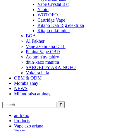
Vape Crystal Bar
Yuoto
WOTOFO
Cartridge Vape
Kitapo Dab Rig elektrika
Kitapo nikôtinina
BGA
Al Fakher
Vape azo ariana DTL
Penina Vape CBD
Ao amin'ny tahiry
ditin-kazo manitra
SAROBIDY ARA-NOFO
Vokatra hafa
OEM & ODM
Momba anay
NEWS
Mifandraisa aminay
an-trano
Products
Vape azo ariana