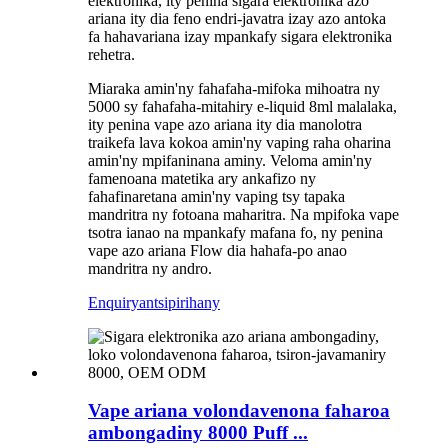
elektronika, ity penina sigara elektronika azo
ariana ity dia feno endri-javatra izay azo antoka
fa hahavariana izay mpankafy sigara elektronika
rehetra.
Miaraka amin'ny fahafaha-mifoka mihoatra ny
5000 sy fahafaha-mitahiry e-liquid 8ml malalaka,
ity penina vape azo ariana ity dia manolotra
traikefa lava kokoa amin'ny vaping raha oharina
amin'ny mpifaninana aminy. Veloma amin'ny
famenoana matetika ary ankafizo ny
fahafinaretana amin'ny vaping tsy tapaka
mandritra ny fotoana maharitra. Na mpifoka vape
tsotra ianao na mpankafy mafana fo, ny penina
vape azo ariana Flow dia hahafa-po anao
mandritra ny andro.
Enquiry
antsipirihany
Vape ariana volondavenona faharoa
ambongadiny 8000 Puff ...