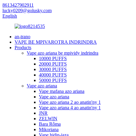
8613427902911
lucky0209@golusky.com
English
an-trano
VAPE BE MPIVAROTRA INDRINDRA
Products
Vape azo ariana be mpividy indrindra
10000 PUFFS
20000 PUFFS
30000 PUFFS
40000 PUFFS
50000 PUFFS
Vape azo ariana
Vape mafana azo ariana
Vape azo ariana
Vape azo ariana 2 ao anatin'ny 1
Vape azo ariana 4 ao anatin'ny 1
JNR
ZELWIN
Bara Rôma
Mikoriana
Vape hidin-jaza