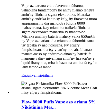
Vape azo ariana volondavenona faharoa,
vahaolana faratampony ho an'ny filanao rehetra
amin'ny fifohana sigara elektronika. Miaraka
amin'ny endrika kanto sy kely, ity fitaovana mora
ampiasaina ity dia manolotra fofona 8000
mahavariana, izay miantoka traikefa fifohana
sigara elektronika maharitra sy mahafa-po.
Miaraka amin'ny bateria mahery vaika 650mAh,
ny Vape azo ariana dia miantoka fahombiazana
tsy tapaka sy azo itokisana. Ny efijery
fampisehoana dia tsy vitan'ny hoe ahafahanao
manara-maso ny androm-piainan'ny bateria fa
manome valiny mivantana amin'ny haavon'ny e-
liquid ihany koa, mba hahazoana antoka fa tsy ho
lany tampoka ianao.
Enquiry
antsipirihany
Flow 8000 Puffs Vape azo ariana 5%
Nikôtinina Mes...