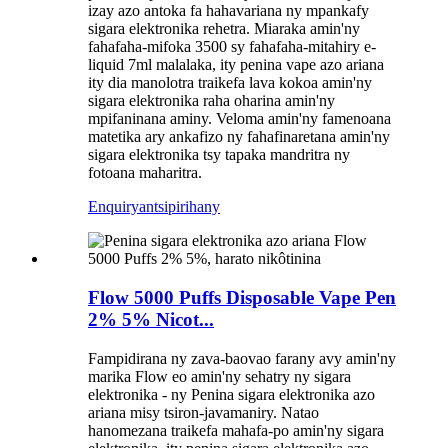
izay azo antoka fa hahavariana ny mpankafy
sigara elektronika rehetra. Miaraka amin'ny
fahafaha-mifoka 3500 sy fahafaha-mitahiry e-
liquid 7ml malalaka, ity penina vape azo ariana
ity dia manolotra traikefa lava kokoa amin'ny
sigara elektronika raha oharina amin'ny
mpifaninana aminy. Veloma amin'ny famenoana
matetika ary ankafizo ny fahafinaretana amin'ny
sigara elektronika tsy tapaka mandritra ny
fotoana maharitra.
Enquiry
antsipirihany
Flow 5000 Puffs Disposable Vape Pen
2% 5% Nicot...
Fampidirana ny zava-baovao farany avy amin'ny
marika Flow eo amin'ny sehatry ny sigara
elektronika - ny Penina sigara elektronika azo
ariana misy tsiron-javamaniry. Natao
hanomezana traikefa mahafa-po amin'ny sigara