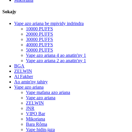
Mikoriana
Sokajy
Vape azo ariana be mpividy indrindra
10000 PUFFS
20000 PUFFS
30000 PUFFS
40000 PUFFS
50000 PUFFS
Vape azo ariana 4 ao anatin'ny 1
Vape azo ariana 2 ao anatin'ny 1
BGA
ZELWIN
Al Fakher
Ao amin'ny tahiry
Vape azo ariana
Vape mafana azo ariana
Vape azo ariana
ZELWIN
JNR
VIPO Bar
Mikoriana
Bara Rôma
Vape hidin-jaza