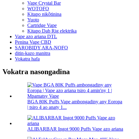
Vape Crystal Bar
WOTOFO
Kitapo nikôtinina
Yuoto
Cartridge Vape
Kitapo Dab Rig elektrika
Vape azo ariana DTL
Penina Vape CBD
SAROBIDY ARA-NOFO
ditin-kazo manitra
Vokatra hafa
Vokatra nasongadina
BGA 80K Puffs Vape ambongadiny any Eoropa
| tsiro 4 ao anaty 1...
ALIBARBAR Ingot 9000 Puffs Vape azo ariana