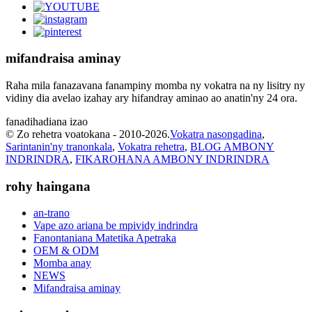
mifandraisa aminay
Raha mila fanazavana fanampiny momba ny vokatra na ny lisitry ny
vidiny dia avelao izahay ary hifandray aminao ao anatin'ny 24 ora.
fanadihadiana izao
© Zo rehetra voatokana - 2010-2026.
Vokatra nasongadina
,
Sarintanin'ny tranonkala
,
Vokatra rehetra
,
BLOG AMBONY
INDRINDRA
,
FIKAROHANA AMBONY INDRINDRA
rohy haingana
an-trano
Vape azo ariana be mpividy indrindra
Fanontaniana Matetika Apetraka
OEM & ODM
Momba anay
NEWS
Mifandraisa aminay