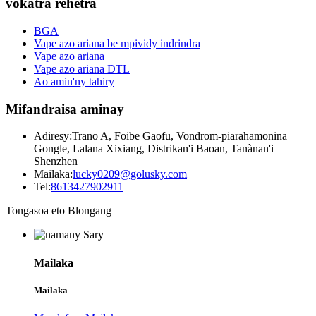
vokatra rehetra
BGA
Vape azo ariana be mpividy indrindra
Vape azo ariana
Vape azo ariana DTL
Ao amin'ny tahiry
Mifandraisa aminay
Adiresy:
Trano A, Foibe Gaofu, Vondrom-piarahamonina
Gongle, Lalana Xixiang, Distrikan'i Baoan, Tanànan'i
Shenzhen
Mailaka:
lucky0209@golusky.com
Tel:
8613427902911
Tongasoa eto Blongang
Mailaka
Mailaka