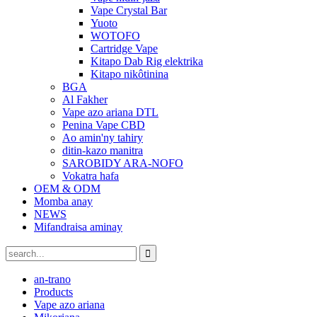
Vape Crystal Bar
Yuoto
WOTOFO
Cartridge Vape
Kitapo Dab Rig elektrika
Kitapo nikôtinina
BGA
Al Fakher
Vape azo ariana DTL
Penina Vape CBD
Ao amin'ny tahiry
ditin-kazo manitra
SAROBIDY ARA-NOFO
Vokatra hafa
OEM & ODM
Momba anay
NEWS
Mifandraisa aminay
an-trano
Products
Vape azo ariana