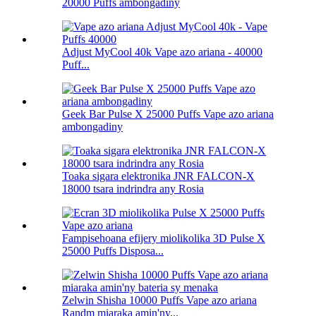
20000 Puffs ambongadiny
Adjust MyCool 40k Vape azo ariana - 40000
Puff...
Geek Bar Pulse X 25000 Puffs Vape azo ariana
ambongadiny
Toaka sigara elektronika JNR FALCON-X
18000 tsara indrindra any Rosia
Fampisehoana efijery miolikolika 3D Pulse X
25000 Puffs Disposa...
Zelwin Shisha 10000 Puffs Vape azo ariana
Randm miaraka amin'ny...