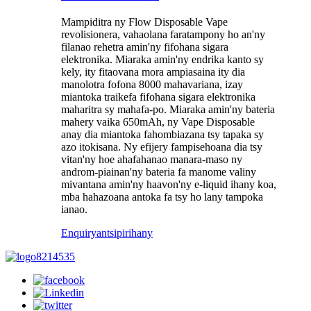
Mampiditra ny Flow Disposable Vape
revolisionera, vahaolana faratampony ho an'ny
filanao rehetra amin'ny fifohana sigara
elektronika. Miaraka amin'ny endrika kanto sy
kely, ity fitaovana mora ampiasaina ity dia
manolotra fofona 8000 mahavariana, izay
miantoka traikefa fifohana sigara elektronika
maharitra sy mahafa-po. Miaraka amin'ny bateria
mahery vaika 650mAh, ny Vape Disposable
anay dia miantoka fahombiazana tsy tapaka sy
azo itokisana. Ny efijery fampisehoana dia tsy
vitan'ny hoe ahafahanao manara-maso ny
androm-piainan'ny bateria fa manome valiny
mivantana amin'ny haavon'ny e-liquid ihany koa,
mba hahazoana antoka fa tsy ho lany tampoka
ianao.
Enquiry
antsipirihany