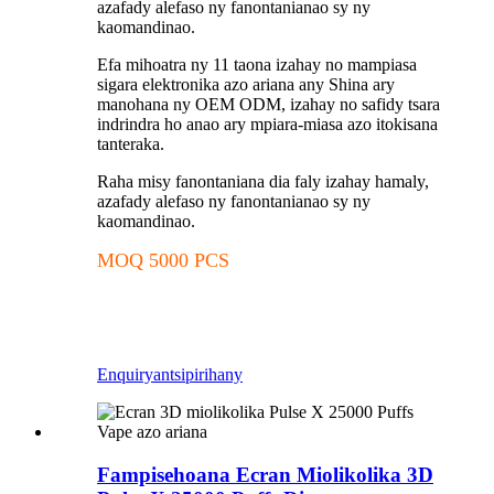
azafady alefaso ny fanontanianao sy ny
kaomandinao.
Efa mihoatra ny 11 taona izahay no mampiasa
sigara elektronika azo ariana any Shina ary
manohana ny OEM ODM, izahay no safidy tsara
indrindra ho anao ary mpiara-miasa azo itokisana
tanteraka.
Raha misy fanontaniana dia faly izahay hamaly,
azafady alefaso ny fanontanianao sy ny
kaomandinao.
MOQ 5000 PCS
Enquiry
antsipirihany
Fampisehoana Ecran Miolikolika 3D