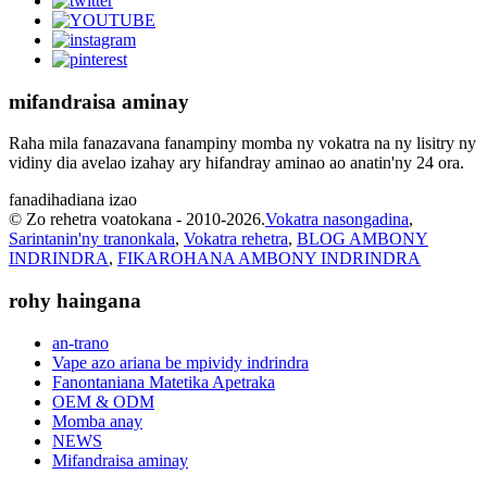
mifandraisa aminay
Raha mila fanazavana fanampiny momba ny vokatra na ny lisitry ny
vidiny dia avelao izahay ary hifandray aminao ao anatin'ny 24 ora.
fanadihadiana izao
© Zo rehetra voatokana - 2010-2026.
Vokatra nasongadina
,
Sarintanin'ny tranonkala
,
Vokatra rehetra
,
BLOG AMBONY
INDRINDRA
,
FIKAROHANA AMBONY INDRINDRA
rohy haingana
an-trano
Vape azo ariana be mpividy indrindra
Fanontaniana Matetika Apetraka
OEM & ODM
Momba anay
NEWS
Mifandraisa aminay