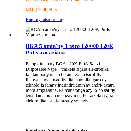
MOQ 5000 PCS
Enquiry
antsipirihany
BGA 5 amin'ny 1 tsiro 120000 120K
Puffs azo ariana...
Fampidirana ny BGA 120K Puffs 5-in-1
Disposable Vape – traikefa sigara elektronika
faratampony natao ho an'ireo tia tsiro! Ity
fitaovana manavao ity dia mampifangaro ny
teknolojia farany indrindra amin'ny endri-javatra
mora ampiasaina, ka mahatonga azy io ho safidy
tena ilaina ho an'ireo izay mitady traikefa sigara
elektronika isan-karazany sy mety.
Fanekena: Sampan-draharaha,