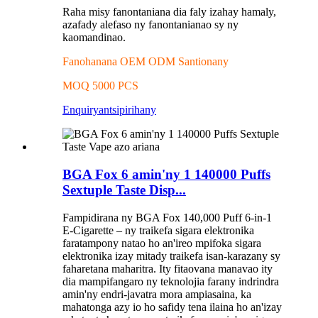
Raha misy fanontaniana dia faly izahay hamaly,
azafady alefaso ny fanontanianao sy ny
kaomandinao.
Fanohanana OEM ODM Santionany
MOQ 5000 PCS
Enquiry
antsipirihany
BGA Fox 6 amin'ny 1 140000 Puffs
Sextuple Taste Disp...
Fampidirana ny BGA Fox 140,000 Puff 6-in-1
E-Cigarette – ny traikefa sigara elektronika
faratampony natao ho an'ireo mpifoka sigara
elektronika izay mitady traikefa isan-karazany sy
faharetana maharitra. Ity fitaovana manavao ity
dia mampifangaro ny teknolojia farany indrindra
amin'ny endri-javatra mora ampiasaina, ka
mahatonga azy io ho safidy tena ilaina ho an'izay