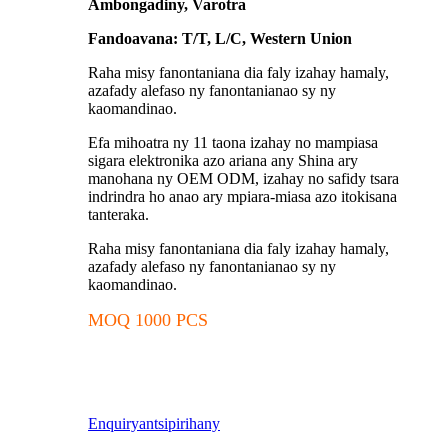
Ambongadiny, Varotra
Fandoavana: T/T, L/C, Western Union
Raha misy fanontaniana dia faly izahay hamaly,
azafady alefaso ny fanontanianao sy ny
kaomandinao.
Efa mihoatra ny 11 taona izahay no mampiasa
sigara elektronika azo ariana any Shina ary
manohana ny OEM ODM, izahay no safidy tsara
indrindra ho anao ary mpiara-miasa azo itokisana
tanteraka.
Raha misy fanontaniana dia faly izahay hamaly,
azafady alefaso ny fanontanianao sy ny
kaomandinao.
MOQ 1000 PCS
Enquiry
antsipirihany