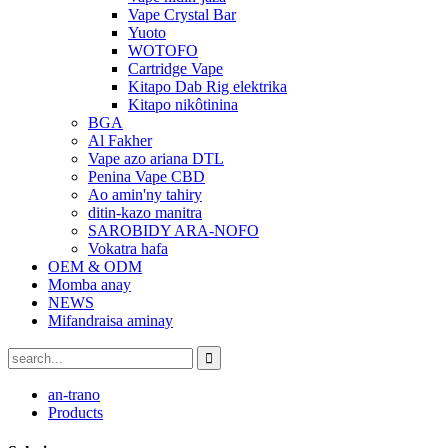
Vape Crystal Bar
Yuoto
WOTOFO
Cartridge Vape
Kitapo Dab Rig elektrika
Kitapo nikôtinina
BGA
Al Fakher
Vape azo ariana DTL
Penina Vape CBD
Ao amin'ny tahiry
ditin-kazo manitra
SAROBIDY ARA-NOFO
Vokatra hafa
OEM & ODM
Momba anay
NEWS
Mifandraisa aminay
an-trano
Products