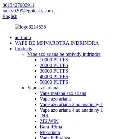
8613427902911
lucky0209@golusky.com
English
an-trano
VAPE BE MPIVAROTRA INDRINDRA
Products
Vape azo ariana be mpividy indrindra
10000 PUFFS
20000 PUFFS
30000 PUFFS
40000 PUFFS
50000 PUFFS
Vape azo ariana
Vape mafana azo ariana
Vape azo ariana
Vape azo ariana 2 ao anatin'ny 1
Vape azo ariana 4 ao anatin'ny 1
JNR
ZELWIN
Bara Rôma
Mikoriana
Vape hidin-jaza