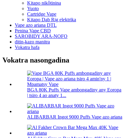
Kitapo nikôtinina
Yuoto
Cartridge Vape
Kitapo Dab Rig elektrika
Vape azo ariana DTL
Penina Vape CBD
SAROBIDY ARA-NOFO
ditin-kazo manitra
Vokatra hafa
Vokatra nasongadina
BGA 80K Puffs Vape ambongadiny any Eoropa
| tsiro 4 ao anaty 1...
ALIBARBAR Ingot 9000 Puffs Vape azo ariana