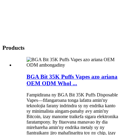
Products
BGA Bit 35K Puffs Vapes azo ariana
OEM ODM Whol ...
Fampidirana ny BGA Bit 35K Puffs Disposable
Vapes—fifangaroana tonga lafatra amin'ny
teknolojia farany indrindra sy ny endrika kanto
sy minimalista aingam-panahy avy amin'ny
Bitcoin, izay manome traikefa sigara elektronika
faratampony. Ity fitaovana manavao ity dia
mirehareha amin'ny endrika metaly sy ny
fiantraikany jiro mahafinaritra toy ny chip, izay