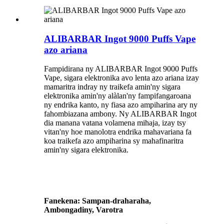
ALIBARBAR Ingot 9000 Puffs Vape
azo ariana
Fampidirana ny ALIBARBAR Ingot 9000 Puffs
Vape, sigara elektronika avo lenta azo ariana izay
mamaritra indray ny traikefa amin'ny sigara
elektronika amin'ny alàlan'ny fampifangaroana
ny endrika kanto, ny fiasa azo ampiharina ary ny
fahombiazana ambony. Ny ALIBARBAR Ingot
dia manana vatana volamena mihaja, izay tsy
vitan'ny hoe manolotra endrika mahavariana fa
koa traikefa azo ampiharina sy mahafinaritra
amin'ny sigara elektronika.
Fanekena: Sampan-draharaha,
Ambongadiny, Varotra