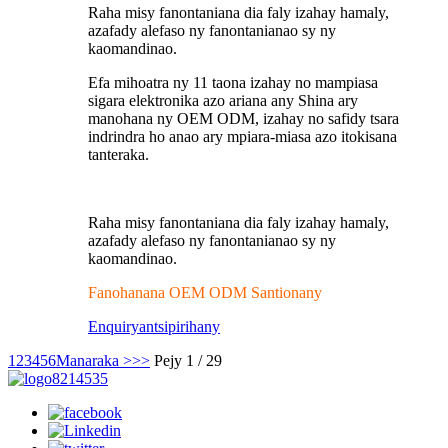
Raha misy fanontaniana dia faly izahay hamaly,
azafady alefaso ny fanontanianao sy ny
kaomandinao.
Efa mihoatra ny 11 taona izahay no mampiasa
sigara elektronika azo ariana any Shina ary
manohana ny OEM ODM, izahay no safidy tsara
indrindra ho anao ary mpiara-miasa azo itokisana
tanteraka.
Raha misy fanontaniana dia faly izahay hamaly,
azafady alefaso ny fanontanianao sy ny
kaomandinao.
Fanohanana OEM ODM Santionany
Enquiry
antsipirihany
1
2
3
4
5
6
Manaraka >
>>
Pejy 1 / 29