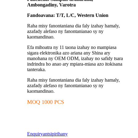
Ambongadiny, Varotra
Fandoavana: T/T, L/C, Western Union
Raha misy fanontaniana dia faly izahay hamaly,
azafady alefaso ny fanontanianao sy ny
kaomandinao.
Efa mihoatra ny 11 taona izahay no mampiasa
sigara elektronika azo ariana any Shina ary
manohana ny OEM ODM, izahay no safidy tsara
indrindra ho anao ary mpiara-miasa azo itokisana
tanteraka.
Raha misy fanontaniana dia faly izahay hamaly,
azafady alefaso ny fanontanianao sy ny
kaomandinao.
MOQ 1000 PCS
Enquiry
antsipirihany