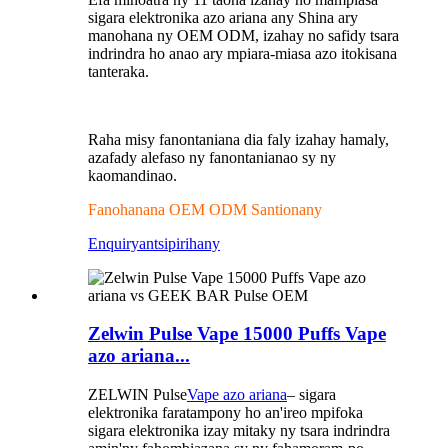
sigara elektronika azo ariana any Shina ary
manohana ny OEM ODM, izahay no safidy tsara
indrindra ho anao ary mpiara-miasa azo itokisana
tanteraka.
Raha misy fanontaniana dia faly izahay hamaly,
azafady alefaso ny fanontanianao sy ny
kaomandinao.
Fanohanana OEM ODM Santionany
Enquiry
antsipirihany
Zelwin Pulse Vape 15000 Puffs Vape
azo ariana...
ZELWIN Pulse
Vape azo ariana
– sigara
elektronika faratampony ho an'ireo mpifoka
sigara elektronika izay mitaky ny tsara indrindra