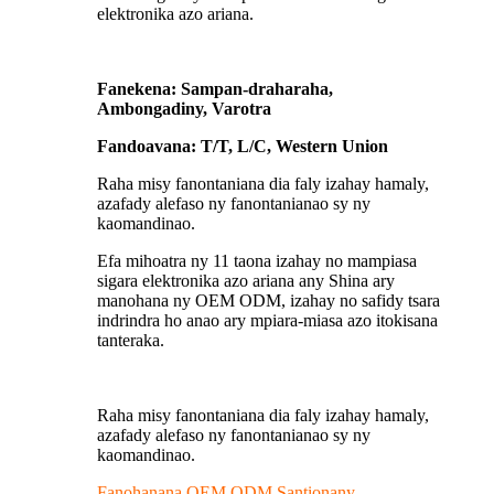
elektronika azo ariana.
Fanekena: Sampan-draharaha,
Ambongadiny, Varotra
Fandoavana: T/T, L/C, Western Union
Raha misy fanontaniana dia faly izahay hamaly,
azafady alefaso ny fanontanianao sy ny
kaomandinao.
Efa mihoatra ny 11 taona izahay no mampiasa
sigara elektronika azo ariana any Shina ary
manohana ny OEM ODM, izahay no safidy tsara
indrindra ho anao ary mpiara-miasa azo itokisana
tanteraka.
Raha misy fanontaniana dia faly izahay hamaly,
azafady alefaso ny fanontanianao sy ny
kaomandinao.
Fanohanana OEM ODM Santionany