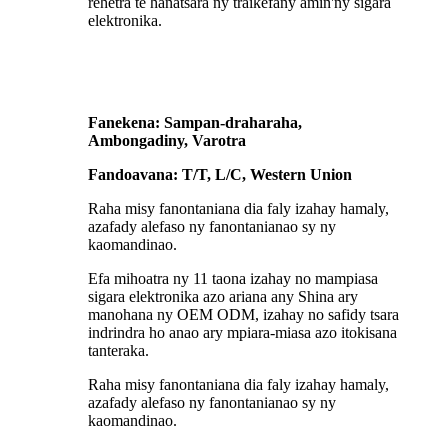
rehetra te hanatsara ny traikefany amin'ny sigara
elektronika.
Fanekena: Sampan-draharaha,
Ambongadiny, Varotra
Fandoavana: T/T, L/C, Western Union
Raha misy fanontaniana dia faly izahay hamaly,
azafady alefaso ny fanontanianao sy ny
kaomandinao.
Efa mihoatra ny 11 taona izahay no mampiasa
sigara elektronika azo ariana any Shina ary
manohana ny OEM ODM, izahay no safidy tsara
indrindra ho anao ary mpiara-miasa azo itokisana
tanteraka.
Raha misy fanontaniana dia faly izahay hamaly,
azafady alefaso ny fanontanianao sy ny
kaomandinao.