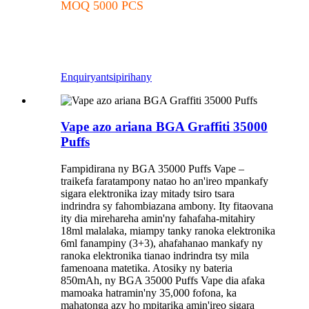
MOQ 5000 PCS
Enquiry
antsipirihany
Vape azo ariana BGA Graffiti 35000
Puffs
Fampidirana ny BGA 35000 Puffs Vape –
traikefa faratampony natao ho an'ireo mpankafy
sigara elektronika izay mitady tsiro tsara
indrindra sy fahombiazana ambony. Ity fitaovana
ity dia mirehareha amin'ny fahafaha-mitahiry
18ml malalaka, miampy tanky ranoka elektronika
6ml fanampiny (3+3), ahafahanao mankafy ny
ranoka elektronika tianao indrindra tsy mila
famenoana matetika. Atosiky ny bateria
850mAh, ny BGA 35000 Puffs Vape dia afaka
mamoaka hatramin'ny 35,000 fofona, ka
mahatonga azy ho mpitarika amin'ireo sigara