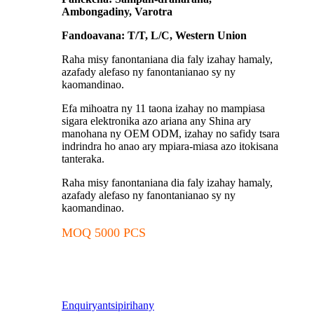
Ambongadiny, Varotra
Fandoavana: T/T, L/C, Western Union
Raha misy fanontaniana dia faly izahay hamaly,
azafady alefaso ny fanontanianao sy ny
kaomandinao.
Efa mihoatra ny 11 taona izahay no mampiasa
sigara elektronika azo ariana any Shina ary
manohana ny OEM ODM, izahay no safidy tsara
indrindra ho anao ary mpiara-miasa azo itokisana
tanteraka.
Raha misy fanontaniana dia faly izahay hamaly,
azafady alefaso ny fanontanianao sy ny
kaomandinao.
MOQ 5000 PCS
Enquiry
antsipirihany