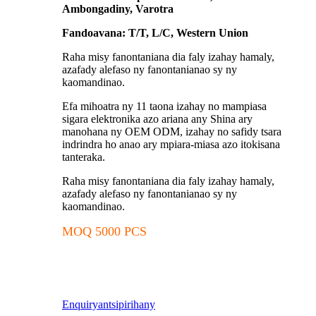
Ambongadiny, Varotra
Fandoavana: T/T, L/C, Western Union
Raha misy fanontaniana dia faly izahay hamaly,
azafady alefaso ny fanontanianao sy ny
kaomandinao.
Efa mihoatra ny 11 taona izahay no mampiasa
sigara elektronika azo ariana any Shina ary
manohana ny OEM ODM, izahay no safidy tsara
indrindra ho anao ary mpiara-miasa azo itokisana
tanteraka.
Raha misy fanontaniana dia faly izahay hamaly,
azafady alefaso ny fanontanianao sy ny
kaomandinao.
MOQ 5000 PCS
Enquiry
antsipirihany