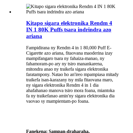
Kitapo sigara elektronika Rendm 4
IN 1 80K Puffs tsara indrindra azo
ariana
Fampidirana ny Rendm 4 in 1 80,000 Puff E-
Cigarette azo ariana, fitaovana maoderina izay
mampifangaro tsara ny fahaiza-manao, ny
fahamoram-po ary ny tsiro manankarena,
mitondra anao ny traikefa sigara elektronika
faratampony. Natao ho an'ireo mpampiasa mitady
traikefa isan-karazany tsy mila fitaovana maro,
ny sigara elektronika Rendm 4 in 1 dia
ahafahanao manova tsiro mora foana, miantoka
fa ny traikefanao amin'ny sigara elektronika dia
vaovao sy mampientam-po foana.
Fanekena: Sampan-draharaha,