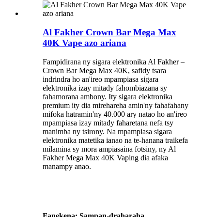
Al Fakher Crown Bar Mega Max
40K Vape azo ariana
Fampidirana ny sigara elektronika Al Fakher –
Crown Bar Mega Max 40K, safidy tsara
indrindra ho an'ireo mpampiasa sigara
elektronika izay mitady fahombiazana sy
fahamorana ambony. Ity sigara elektronika
premium ity dia mirehareha amin'ny fahafahany
mifoka hatramin'ny 40.000 ary natao ho an'ireo
mpampiasa izay mitady faharetana nefa tsy
manimba ny tsirony. Na mpampiasa sigara
elektronika matetika ianao na te-hanana traikefa
milamina sy mora ampiasaina fotsiny, ny Al
Fakher Mega Max 40K Vaping dia afaka
manampy anao.
Fanekena: Sampan-draharaha,