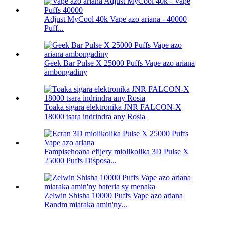
Adjust MyCool 40k Vape azo ariana - 40000
Puff...
Geek Bar Pulse X 25000 Puffs Vape azo ariana
ambongadiny
Toaka sigara elektronika JNR FALCON-X
18000 tsara indrindra any Rosia
Fampisehoana efijery miolikolika 3D Pulse X
25000 Puffs Disposa...
Zelwin Shisha 10000 Puffs Vape azo ariana
Randm miaraka amin'ny...