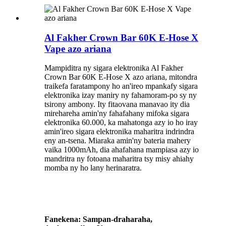
Al Fakher Crown Bar 60K E-Hose X
Vape azo ariana
Mampiditra ny sigara elektronika Al Fakher
Crown Bar 60K E-Hose X azo ariana, mitondra
traikefa faratampony ho an'ireo mpankafy sigara
elektronika izay maniry ny fahamoram-po sy ny
tsirony ambony. Ity fitaovana manavao ity dia
mirehareha amin'ny fahafahany mifoka sigara
elektronika 60.000, ka mahatonga azy io ho iray
amin'ireo sigara elektronika maharitra indrindra
eny an-tsena. Miaraka amin'ny bateria mahery
vaika 1000mAh, dia ahafahana mampiasa azy io
mandritra ny fotoana maharitra tsy misy ahiahy
momba ny ho lany herinaratra.
Fanekena: Sampan-draharaha,