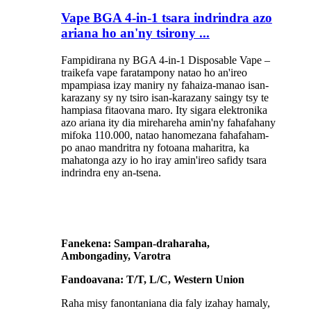
Vape BGA 4-in-1 tsara indrindra azo
ariana ho an'ny tsirony ...
Fampidirana ny BGA 4-in-1 Disposable Vape –
traikefa vape faratampony natao ho an'ireo
mpampiasa izay maniry ny fahaiza-manao isan-
karazany sy ny tsiro isan-karazany saingy tsy te
hampiasa fitaovana maro. Ity sigara elektronika
azo ariana ity dia mirehareha amin'ny fahafahany
mifoka 110.000, natao hanomezana fahafaham-
po anao mandritra ny fotoana maharitra, ka
mahatonga azy io ho iray amin'ireo safidy tsara
indrindra eny an-tsena.
Fanekena: Sampan-draharaha,
Ambongadiny, Varotra
Fandoavana: T/T, L/C, Western Union
Raha misy fanontaniana dia faly izahay hamaly,