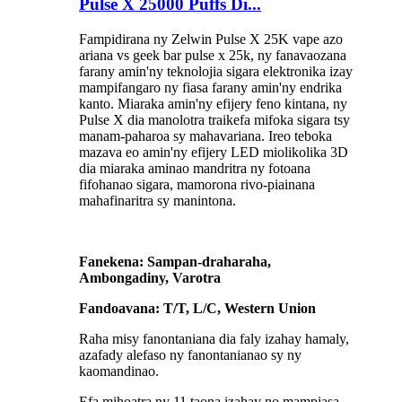
Pulse X 25000 Puffs Di...
Fampidirana ny Zelwin Pulse X 25K vape azo
ariana vs geek bar pulse x 25k, ny fanavaozana
farany amin'ny teknolojia sigara elektronika izay
mampifangaro ny fiasa farany amin'ny endrika
kanto. Miaraka amin'ny efijery feno kintana, ny
Pulse X dia manolotra traikefa mifoka sigara tsy
manam-paharoa sy mahavariana. Ireo teboka
mazava eo amin'ny efijery LED miolikolika 3D
dia miaraka aminao mandritra ny fotoana
fifohanao sigara, mamorona rivo-piainana
mahafinaritra sy manintona.
Fanekena: Sampan-draharaha,
Ambongadiny, Varotra
Fandoavana: T/T, L/C, Western Union
Raha misy fanontaniana dia faly izahay hamaly,
azafady alefaso ny fanontanianao sy ny
kaomandinao.
Efa mihoatra ny 11 taona izahay no mampiasa