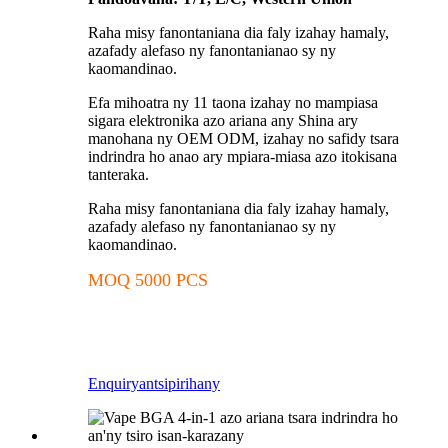
Raha misy fanontaniana dia faly izahay hamaly,
azafady alefaso ny fanontanianao sy ny
kaomandinao.
Efa mihoatra ny 11 taona izahay no mampiasa
sigara elektronika azo ariana any Shina ary
manohana ny OEM ODM, izahay no safidy tsara
indrindra ho anao ary mpiara-miasa azo itokisana
tanteraka.
Raha misy fanontaniana dia faly izahay hamaly,
azafady alefaso ny fanontanianao sy ny
kaomandinao.
MOQ 5000 PCS
Enquiry
antsipirihany