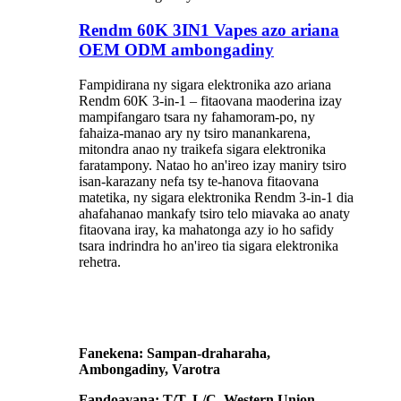
Rendm 60K 3IN1 Vapes azo ariana
OEM ODM ambongadiny
Fampidirana ny sigara elektronika azo ariana
Rendm 60K 3-in-1 – fitaovana maoderina izay
mampifangaro tsara ny fahamoram-po, ny
fahaiza-manao ary ny tsiro manankarena,
mitondra anao ny traikefa sigara elektronika
faratampony. Natao ho an'ireo izay maniry tsiro
isan-karazany nefa tsy te-hanova fitaovana
matetika, ny sigara elektronika Rendm 3-in-1 dia
ahafahanao mankafy tsiro telo miavaka ao anaty
fitaovana iray, ka mahatonga azy io ho safidy
tsara indrindra ho an'ireo tia sigara elektronika
rehetra.
Fanekena: Sampan-draharaha,
Ambongadiny, Varotra
Fandoavana: T/T, L/C, Western Union