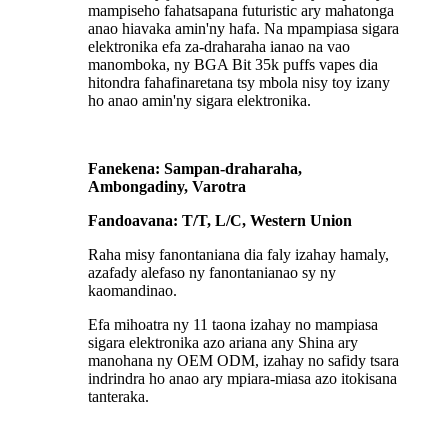
mampiseho fahatsapana futuristic ary mahatonga
anao hiavaka amin'ny hafa. Na mpampiasa sigara
elektronika efa za-draharaha ianao na vao
manomboka, ny BGA Bit 35k puffs vapes dia
hitondra fahafinaretana tsy mbola nisy toy izany
ho anao amin'ny sigara elektronika.
Fanekena: Sampan-draharaha,
Ambongadiny, Varotra
Fandoavana: T/T, L/C, Western Union
Raha misy fanontaniana dia faly izahay hamaly,
azafady alefaso ny fanontanianao sy ny
kaomandinao.
Efa mihoatra ny 11 taona izahay no mampiasa
sigara elektronika azo ariana any Shina ary
manohana ny OEM ODM, izahay no safidy tsara
indrindra ho anao ary mpiara-miasa azo itokisana
tanteraka.