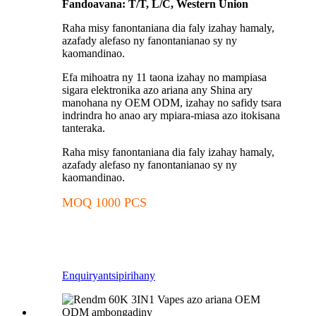
Fandoavana: T/T, L/C, Western Union
Raha misy fanontaniana dia faly izahay hamaly,
azafady alefaso ny fanontanianao sy ny
kaomandinao.
Efa mihoatra ny 11 taona izahay no mampiasa
sigara elektronika azo ariana any Shina ary
manohana ny OEM ODM, izahay no safidy tsara
indrindra ho anao ary mpiara-miasa azo itokisana
tanteraka.
Raha misy fanontaniana dia faly izahay hamaly,
azafady alefaso ny fanontanianao sy ny
kaomandinao.
MOQ 1000 PCS
Enquiry
antsipirihany