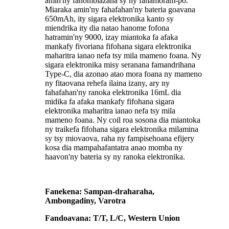
amin'ny fahombiazana sy ny fahamoram-po.
Miaraka amin'ny fahafahan'ny bateria goavana
650mAh, ity sigara elektronika kanto sy
miendrika ity dia natao hanome fofona
hatramin'ny 9000, izay miantoka fa afaka
mankafy fivoriana fifohana sigara elektronika
maharitra ianao nefa tsy mila mameno foana. Ny
sigara elektronika misy seranana famandrihana
Type-C, dia azonao atao mora foana ny mameno
ny fitaovana rehefa ilaina izany, ary ny
fahafahan'ny ranoka elektronika 16mL dia
midika fa afaka mankafy fifohana sigara
elektronika maharitra ianao nefa tsy mila
mameno foana. Ny coil roa sosona dia miantoka
ny traikefa fifohana sigara elektronika milamina
sy tsy miovaova, raha ny fampisehoana efijery
kosa dia mampahafantatra anao momba ny
haavon'ny bateria sy ny ranoka elektronika.
Fanekena: Sampan-draharaha,
Ambongadiny, Varotra
Fandoavana: T/T, L/C, Western Union