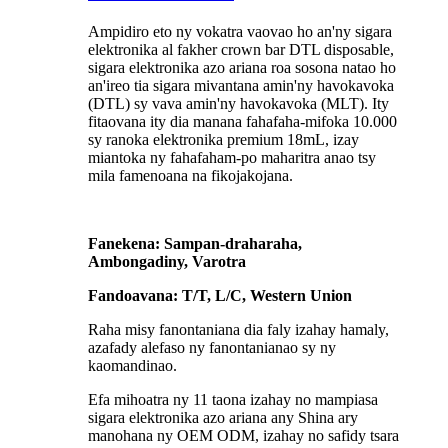
Ampidiro eto ny vokatra vaovao ho an'ny sigara
elektronika al fakher crown bar DTL disposable,
sigara elektronika azo ariana roa sosona natao ho
an'ireo tia sigara mivantana amin'ny havokavoka
(DTL) sy vava amin'ny havokavoka (MLT). Ity
fitaovana ity dia manana fahafaha-mifoka 10.000
sy ranoka elektronika premium 18mL, izay
miantoka ny fahafaham-po maharitra anao tsy
mila famenoana na fikojakojana.
Fanekena: Sampan-draharaha,
Ambongadiny, Varotra
Fandoavana: T/T, L/C, Western Union
Raha misy fanontaniana dia faly izahay hamaly,
azafady alefaso ny fanontanianao sy ny
kaomandinao.
Efa mihoatra ny 11 taona izahay no mampiasa
sigara elektronika azo ariana any Shina ary
manohana ny OEM ODM, izahay no safidy tsara