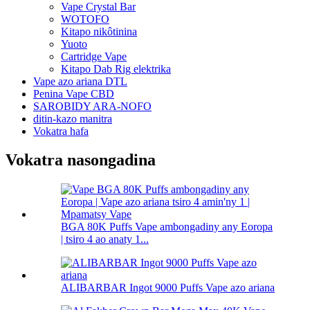
Vape Crystal Bar
WOTOFO
Kitapo nikôtinina
Yuoto
Cartridge Vape
Kitapo Dab Rig elektrika
Vape azo ariana DTL
Penina Vape CBD
SAROBIDY ARA-NOFO
ditin-kazo manitra
Vokatra hafa
Vokatra nasongadina
BGA 80K Puffs Vape ambongadiny any Eoropa
| tsiro 4 ao anaty 1...
ALIBARBAR Ingot 9000 Puffs Vape azo ariana