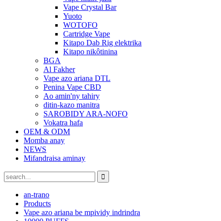
Vape Crystal Bar
Yuoto
WOTOFO
Cartridge Vape
Kitapo Dab Rig elektrika
Kitapo nikôtinina
BGA
Al Fakher
Vape azo ariana DTL
Penina Vape CBD
Ao amin'ny tahiry
ditin-kazo manitra
SAROBIDY ARA-NOFO
Vokatra hafa
OEM & ODM
Momba anay
NEWS
Mifandraisa aminay
an-trano
Products
Vape azo ariana be mpividy indrindra