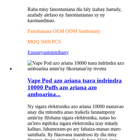
Raha misy fanontaniana dia faly izahay hamaly,
azafady alefaso ny fanontanianao sy ny
kaomandinao.
Fanohanana OEM ODM Santionany
MOQ 5000 PCS
Enquiry
antsipirihany
Vape Pod azo ariana tsara indrindra
10000 Puffs azo ariana azo
amboarina...
Ny sigara elektronika azo ariana 10000 manavao
anay dia mitondra anao traikefa faratampony
amin'ny fifohana sigara elektronika, natao ho
an'ireo mpifoka sigara elektronika izay mitady
kalitao, fahamoram-po ary fahaiza-manao maro
samihafa. Ity fitaovana mandroso ity dia misy