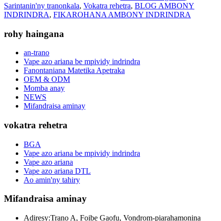
Sarintanin'ny tranonkala
,
Vokatra rehetra
,
BLOG AMBONY
INDRINDRA
,
FIKAROHANA AMBONY INDRINDRA
rohy haingana
an-trano
Vape azo ariana be mpividy indrindra
Fanontaniana Matetika Apetraka
OEM & ODM
Momba anay
NEWS
Mifandraisa aminay
vokatra rehetra
BGA
Vape azo ariana be mpividy indrindra
Vape azo ariana
Vape azo ariana DTL
Ao amin'ny tahiry
Mifandraisa aminay
Adiresy:
Trano A, Foibe Gaofu, Vondrom-piarahamonina