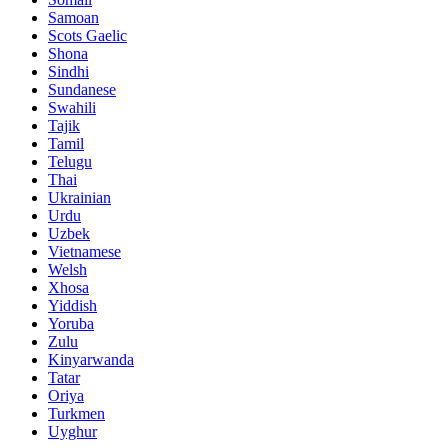
Samoan
Scots Gaelic
Shona
Sindhi
Sundanese
Swahili
Tajik
Tamil
Telugu
Thai
Ukrainian
Urdu
Uzbek
Vietnamese
Welsh
Xhosa
Yiddish
Yoruba
Zulu
Kinyarwanda
Tatar
Oriya
Turkmen
Uyghur