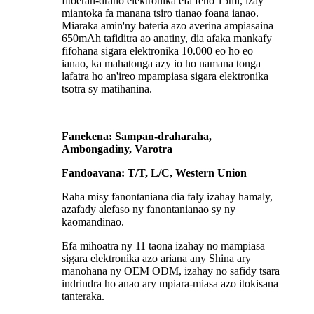
fitoeran-drano elektronika efa feno 15ml, izay
miantoka fa manana tsiro tianao foana ianao.
Miaraka amin'ny bateria azo averina ampiasaina
650mAh tafiditra ao anatiny, dia afaka mankafy
fifohana sigara elektronika 10.000 eo ho eo
ianao, ka mahatonga azy io ho namana tonga
lafatra ho an'ireo mpampiasa sigara elektronika
tsotra sy matihanina.
Fanekena: Sampan-draharaha,
Ambongadiny, Varotra
Fandoavana: T/T, L/C, Western Union
Raha misy fanontaniana dia faly izahay hamaly,
azafady alefaso ny fanontanianao sy ny
kaomandinao.
Efa mihoatra ny 11 taona izahay no mampiasa
sigara elektronika azo ariana any Shina ary
manohana ny OEM ODM, izahay no safidy tsara
indrindra ho anao ary mpiara-miasa azo itokisana
tanteraka.