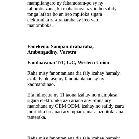
mampifangaro ny fahamoram-po sy ny
fahombiazana, ka mahatonga azy io ho safidy
tonga lafatra ho an'ireo mpifoka sigara
elektronika za-draharaha sy ireo vao
manomboka.
Fanekena: Sampan-draharaha,
Ambongadiny, Varotra
Fandoavana: T/T, L/C, Western Union
Raha misy fanontaniana dia faly izahay hamaly,
azafady alefaso ny fanontanianao sy ny
kaomandinao.
Efa mihoatra ny 11 taona izahay no mampiasa
sigara elektronika azo ariana any Shina ary
manohana ny OEM ODM, izahay no safidy tsara
indrindra ho anao ary mpiara-miasa azo itokisana
tanteraka.
Raha misy fanontaniana dia faly izahay hamaly,