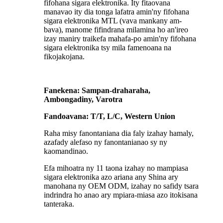
fifohana sigara elektronika. Ity fitaovana
manavao ity dia tonga lafatra amin'ny fifohana
sigara elektronika MTL (vava mankany am-
bava), manome fifindrana milamina ho an'ireo
izay maniry traikefa mahafa-po amin'ny fifohana
sigara elektronika tsy mila famenoana na
fikojakojana.
Fanekena: Sampan-draharaha,
Ambongadiny, Varotra
Fandoavana: T/T, L/C, Western Union
Raha misy fanontaniana dia faly izahay hamaly,
azafady alefaso ny fanontanianao sy ny
kaomandinao.
Efa mihoatra ny 11 taona izahay no mampiasa
sigara elektronika azo ariana any Shina ary
manohana ny OEM ODM, izahay no safidy tsara
indrindra ho anao ary mpiara-miasa azo itokisana
tanteraka.