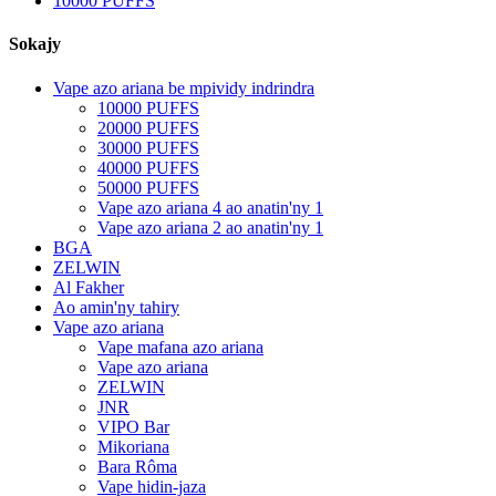
10000 PUFFS
Sokajy
Vape azo ariana be mpividy indrindra
10000 PUFFS
20000 PUFFS
30000 PUFFS
40000 PUFFS
50000 PUFFS
Vape azo ariana 4 ao anatin'ny 1
Vape azo ariana 2 ao anatin'ny 1
BGA
ZELWIN
Al Fakher
Ao amin'ny tahiry
Vape azo ariana
Vape mafana azo ariana
Vape azo ariana
ZELWIN
JNR
VIPO Bar
Mikoriana
Bara Rôma
Vape hidin-jaza