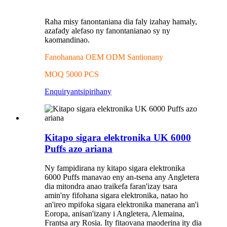
Raha misy fanontaniana dia faly izahay hamaly,
azafady alefaso ny fanontanianao sy ny
kaomandinao.
Fanohanana OEM ODM Santionany
MOQ 5000 PCS
Enquiry
antsipirihany
Kitapo sigara elektronika UK 6000
Puffs azo ariana
Ny fampidirana ny kitapo sigara elektronika
6000 Puffs manavao eny an-tsena any Angletera
dia mitondra anao traikefa faran'izay tsara
amin'ny fifohana sigara elektronika, natao ho
an'ireo mpifoka sigara elektronika manerana an'i
Eoropa, anisan'izany i Angletera, Alemaina,
Frantsa ary Rosia. Ity fitaovana maoderina ity dia