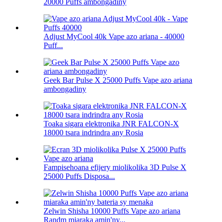
20000 Puffs ambongadiny
Adjust MyCool 40k Vape azo ariana - 40000
Puff...
Geek Bar Pulse X 25000 Puffs Vape azo ariana
ambongadiny
Toaka sigara elektronika JNR FALCON-X
18000 tsara indrindra any Rosia
Fampisehoana efijery miolikolika 3D Pulse X
25000 Puffs Disposa...
Zelwin Shisha 10000 Puffs Vape azo ariana
Randm miaraka amin'ny...