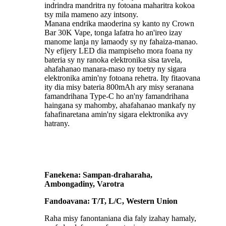
indrindra mandritra ny fotoana maharitra kokoa
tsy mila mameno azy intsony.
Manana endrika maoderina sy kanto ny Crown
Bar 30K Vape, tonga lafatra ho an'ireo izay
manome lanja ny lamaody sy ny fahaiza-manao.
Ny efijery LED dia mampiseho mora foana ny
bateria sy ny ranoka elektronika sisa tavela,
ahafahanao manara-maso ny toetry ny sigara
elektronika amin'ny fotoana rehetra. Ity fitaovana
ity dia misy bateria 800mAh ary misy seranana
famandrihana Type-C ho an'ny famandrihana
haingana sy mahomby, ahafahanao mankafy ny
fahafinaretana amin'ny sigara elektronika avy
hatrany.
Fanekena: Sampan-draharaha,
Ambongadiny, Varotra
Fandoavana: T/T, L/C, Western Union
Raha misy fanontaniana dia faly izahay hamaly,