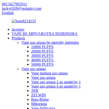
8613427902911
lucky0209@golusky.com
English
an-trano
VAPE BE MPIVAROTRA INDRINDRA
Products
Vape azo ariana be mpividy indrindra
10000 PUFFS
20000 PUFFS
30000 PUFFS
40000 PUFFS
50000 PUFFS
Vape azo ariana
Vape mafana azo ariana
Vape azo ariana
Vape azo ariana 2 ao anatin'ny 1
Vape azo ariana 4 ao anatin'ny 1
JNR
ZELWIN
Bara Rôma
Mikoriana
Vape hidin-jaza