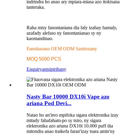
indrindra ho anao ary mpiara-miasa azo itokisana
tanteraka.
Raha misy fanontaniana dia faly izahay hamaly,
azafady alefaso ny fanontanianao sy ny
kaomandinao.
Fanohanana OEM ODM Santionany
MOQ 5000 PCS
Enquiry
antsipirihany
Nasty Bar 10000 DX10i Vape azo
ariana Pod Devi...
Natao ho an'ireo mpifoka sigara elektronika izay
mitady fahafaham-po sy tsiro, ny sigara
elektronika azo ariana DX10i 10.000 puff dia
mitondra anao traikefa faran'izay tsara amin'ny