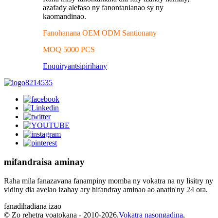
azafady alefaso ny fanontanianao sy ny
kaomandinao.
Fanohanana OEM ODM Santionany
MOQ 5000 PCS
Enquiry
antsipirihany
mifandraisa aminay
Raha mila fanazavana fanampiny momba ny vokatra na ny lisitry ny
vidiny dia avelao izahay ary hifandray aminao ao anatin'ny 24 ora.
fanadihadiana izao
© Zo rehetra voatokana - 2010-2026.
Vokatra nasongadina
,