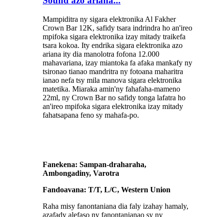
Sound azo ariana...
Mampiditra ny sigara elektronika Al Fakher
Crown Bar 12K, safidy tsara indrindra ho an'ireo
mpifoka sigara elektronika izay mitady traikefa
tsara kokoa. Ity endrika sigara elektronika azo
ariana ity dia manolotra fofona 12.000
mahavariana, izay miantoka fa afaka mankafy ny
tsironao tianao mandritra ny fotoana maharitra
ianao nefa tsy mila manova sigara elektronika
matetika. Miaraka amin'ny fahafaha-mameno
22ml, ny Crown Bar no safidy tonga lafatra ho
an'ireo mpifoka sigara elektronika izay mitady
fahatsapana feno sy mahafa-po.
Fanekena: Sampan-draharaha,
Ambongadiny, Varotra
Fandoavana: T/T, L/C, Western Union
Raha misy fanontaniana dia faly izahay hamaly,
azafady alefaso ny fanontanianao sy ny