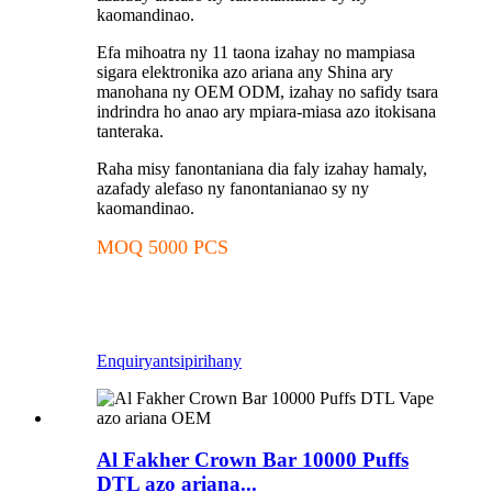
kaomandinao.
Efa mihoatra ny 11 taona izahay no mampiasa
sigara elektronika azo ariana any Shina ary
manohana ny OEM ODM, izahay no safidy tsara
indrindra ho anao ary mpiara-miasa azo itokisana
tanteraka.
Raha misy fanontaniana dia faly izahay hamaly,
azafady alefaso ny fanontanianao sy ny
kaomandinao.
MOQ 5000 PCS
Enquiry
antsipirihany
Al Fakher Crown Bar 10000 Puffs
DTL azo ariana...