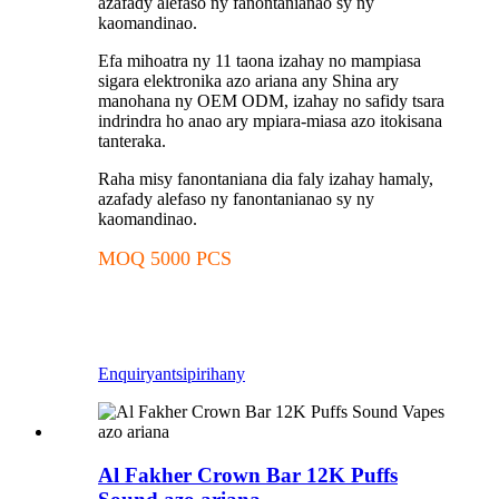
azafady alefaso ny fanontanianao sy ny
kaomandinao.
Efa mihoatra ny 11 taona izahay no mampiasa
sigara elektronika azo ariana any Shina ary
manohana ny OEM ODM, izahay no safidy tsara
indrindra ho anao ary mpiara-miasa azo itokisana
tanteraka.
Raha misy fanontaniana dia faly izahay hamaly,
azafady alefaso ny fanontanianao sy ny
kaomandinao.
MOQ 5000 PCS
Enquiry
antsipirihany
Al Fakher Crown Bar 12K Puffs