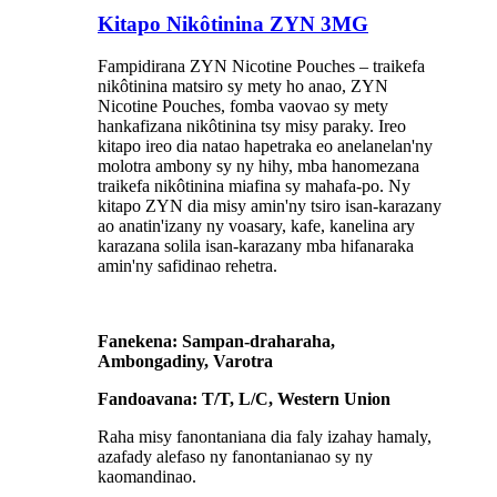
Kitapo Nikôtinina ZYN 3MG
Fampidirana ZYN Nicotine Pouches – traikefa
nikôtinina matsiro sy mety ho anao, ZYN
Nicotine Pouches, fomba vaovao sy mety
hankafizana nikôtinina tsy misy paraky. Ireo
kitapo ireo dia natao hapetraka eo anelanelan'ny
molotra ambony sy ny hihy, mba hanomezana
traikefa nikôtinina miafina sy mahafa-po. Ny
kitapo ZYN dia misy amin'ny tsiro isan-karazany
ao anatin'izany ny voasary, kafe, kanelina ary
karazana solila isan-karazany mba hifanaraka
amin'ny safidinao rehetra.
Fanekena: Sampan-draharaha,
Ambongadiny, Varotra
Fandoavana: T/T, L/C, Western Union
Raha misy fanontaniana dia faly izahay hamaly,
azafady alefaso ny fanontanianao sy ny
kaomandinao.