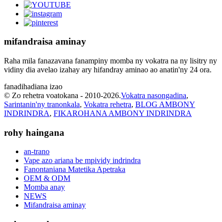
mifandraisa aminay
Raha mila fanazavana fanampiny momba ny vokatra na ny lisitry ny
vidiny dia avelao izahay ary hifandray aminao ao anatin'ny 24 ora.
fanadihadiana izao
© Zo rehetra voatokana - 2010-2026.
Vokatra nasongadina
,
Sarintanin'ny tranonkala
,
Vokatra rehetra
,
BLOG AMBONY
INDRINDRA
,
FIKAROHANA AMBONY INDRINDRA
rohy haingana
an-trano
Vape azo ariana be mpividy indrindra
Fanontaniana Matetika Apetraka
OEM & ODM
Momba anay
NEWS
Mifandraisa aminay