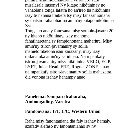
misalasala intsony! Ny kitapo nikôtininay no
vahaolana tonga lafatra ho an'ireo tia nikôtinina
izay te-hanana traikefa tsy misy fahasahiranana
sy matsiro raha oharina amin'ny kitapo nikôtinina
Zyn.
Tonga ao anaty fonosana misy sombin-javatra 20
ny kitapo nikôtininay, izay manome
fahafinaretana sy fampiononana maharitra. Misy
amin'ny tsiron-javamaniry sy solila
mamelombelona isan-karazany, misy izay
mifanaraka amin'ny safidinao. Na mpankafy
tsiron-javamaniry misy nikôtinina VELO, EGP,
LYFT, Juice Head, FRE, Rogue, ZONE ianao
na mpankafy tsiron-javamaniry solila mahazatra,
dia vonona izahay hanampy anao.
Fanekena: Sampan-draharaha,
Ambongadiny, Varotra
Fandoavana: T/T, L/C, Western Union
Raha misy fanontaniana dia faly izahay hamaly,
azafady alefaso ny fanontanianao sy ny