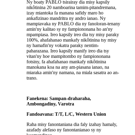
Ny boaty PABLO tsirairay dia misy kapsily
nikôtinina 20 namboarina tamim-pitandremana,
izay miantoka fa manana safidy maro ho
ankafizinao mandritra ny andro ianao. Ny
mampiavaka ny PABLO dia ny fanoloran-tenany
amin'ny kalitao sy ny fampiononana ho an'ny
mpampiasa. Ireo kapsily ireo dia tsy misy paraky
100%, ahafahanao mankafy nikôtinina tsy misy
ny hamafin'ny vokatra paraky nentim-
paharazana. Ireo kapsily manify ireo dia tsy
vitan'ny hoe mampitombo ny fampiononana
fotsiny, fa ahafahanao mankafy nikôtinina
manokana koa na any am-piasana ianao, na
miaraka amin'ny namana, na miala sasatra ao an-
trano.
Fanekena: Sampan-draharaha,
Ambongadiny, Varotra
Fandoavana: T/T, L/C, Western Union
Raha misy fanontaniana dia faly izahay hamaly,
azafady alefaso ny fanontanianao sy ny