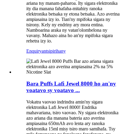
ariana tsy manam-paharoa. Ity sigara elektronika
ity dia manana fahafaha-mitahiry ranoka
elektronika betsaka sy etona betsaka. Azo averina
ampiasaina izy io. Tian'ny mpifoka sigara ny
tsirony. Kely ny endriny ary mora entina.
Namboarina araka ny vatan'olombelona ny
vavany. Mahazo aina ho an'ny mpifoka sigara
rehetra izy io.
Enquiry
antsipirihany
Bara Puffs Lafi Jewel 8000 ho an'ny
voatavo sy voatavo ...
Vokatra vaovao indrindra amin'ny sigara
elektronika Lafi Jewel 8000! Endrika
mahavariana, tsiro vaovao. Ny sigara elektronika
azo ariana dia manana bateria azo averina
ampiasaina 650mAh avo lenta ary ranoka
elektronika 15ml misy tsiro maro samihafa. Tsy