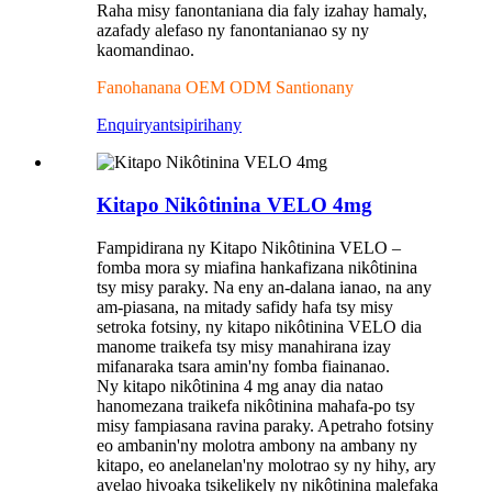
Raha misy fanontaniana dia faly izahay hamaly,
azafady alefaso ny fanontanianao sy ny
kaomandinao.
Fanohanana OEM ODM Santionany
Enquiry
antsipirihany
Kitapo Nikôtinina VELO 4mg
Fampidirana ny Kitapo Nikôtinina VELO –
fomba mora sy miafina hankafizana nikôtinina
tsy misy paraky. Na eny an-dalana ianao, na any
am-piasana, na mitady safidy hafa tsy misy
setroka fotsiny, ny kitapo nikôtinina VELO dia
manome traikefa tsy misy manahirana izay
mifanaraka tsara amin'ny fomba fiainanao.
Ny kitapo nikôtinina 4 mg anay dia natao
hanomezana traikefa nikôtinina mahafa-po tsy
misy fampiasana ravina paraky. Apetraho fotsiny
eo ambanin'ny molotra ambony na ambany ny
kitapo, eo anelanelan'ny molotrao sy ny hihy, ary
avelao hivoaka tsikelikely ny nikôtinina malefaka