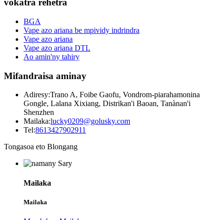
vokatra rehetra
BGA
Vape azo ariana be mpividy indrindra
Vape azo ariana
Vape azo ariana DTL
Ao amin'ny tahiry
Mifandraisa aminay
Adiresy:
Trano A, Foibe Gaofu, Vondrom-piarahamonina
Gongle, Lalana Xixiang, Distrikan'i Baoan, Tanànan'i
Shenzhen
Mailaka:
lucky0209@golusky.com
Tel:
8613427902911
Tongasoa eto Blongang
Mailaka
Mailaka