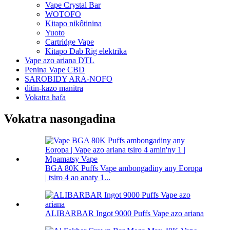
Vape Crystal Bar
WOTOFO
Kitapo nikôtinina
Yuoto
Cartridge Vape
Kitapo Dab Rig elektrika
Vape azo ariana DTL
Penina Vape CBD
SAROBIDY ARA-NOFO
ditin-kazo manitra
Vokatra hafa
Vokatra nasongadina
BGA 80K Puffs Vape ambongadiny any Eoropa
| tsiro 4 ao anaty 1...
ALIBARBAR Ingot 9000 Puffs Vape azo ariana