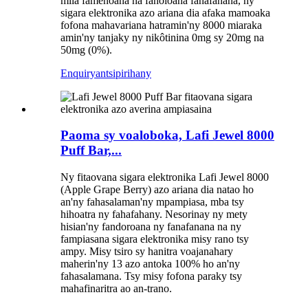
mila famenoana na fanoloana fanafanana, ny
sigara elektronika azo ariana dia afaka mamoaka
fofona mahavariana hatramin'ny 8000 miaraka
amin'ny tanjaky ny nikôtinina 0mg sy 20mg na
50mg (0%).
Enquiry
antsipirihany
Paoma sy voaloboka, Lafi Jewel 8000
Puff Bar,...
Ny fitaovana sigara elektronika Lafi Jewel 8000
(Apple Grape Berry) azo ariana dia natao ho
an'ny fahasalaman'ny mpampiasa, mba tsy
hihoatra ny fahafahany. Nesorinay ny mety
hisian'ny fandoroana ny fanafanana na ny
fampiasana sigara elektronika misy rano tsy
ampy. Misy tsiro sy hanitra voajanahary
maherin'ny 13 azo antoka 100% ho an'ny
fahasalamana. Tsy misy fofona paraky tsy
mahafinaritra ao an-trano.