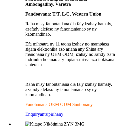
Ambongadiny, Varotra
Fandoavana: T/T, L/C, Western Union
Raha misy fanontaniana dia faly izahay hamaly,
azafady alefaso ny fanontanianao sy ny
kaomandinao.
Efa mihoatra ny 11 taona izahay no mampiasa
sigara elektronika azo ariana any Shina ary
manohana ny OEM ODM, izahay no safidy tsara
indrindra ho anao ary mpiara-miasa azo itokisana
tanteraka.
Raha misy fanontaniana dia faly izahay hamaly,
azafady alefaso ny fanontanianao sy ny
kaomandinao.
Fanohanana OEM ODM Santionany
Enquiry
antsipirihany