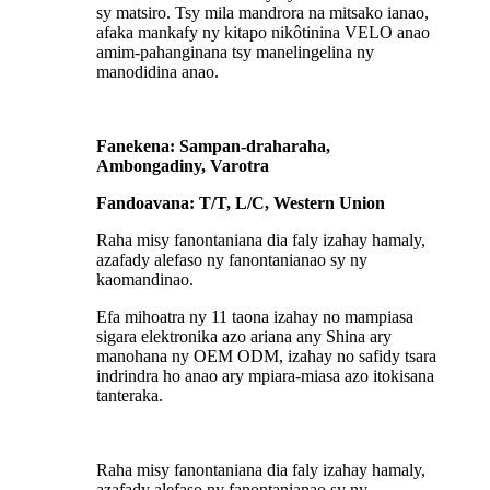
sy matsiro. Tsy mila mandrora na mitsako ianao,
afaka mankafy ny kitapo nikôtinina VELO anao
amim-pahanginana tsy manelingelina ny
manodidina anao.
Fanekena: Sampan-draharaha,
Ambongadiny, Varotra
Fandoavana: T/T, L/C, Western Union
Raha misy fanontaniana dia faly izahay hamaly,
azafady alefaso ny fanontanianao sy ny
kaomandinao.
Efa mihoatra ny 11 taona izahay no mampiasa
sigara elektronika azo ariana any Shina ary
manohana ny OEM ODM, izahay no safidy tsara
indrindra ho anao ary mpiara-miasa azo itokisana
tanteraka.
Raha misy fanontaniana dia faly izahay hamaly,
azafady alefaso ny fanontanianao sy ny