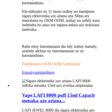
kaomandinao.
Efa mihoatra ny 11 taona izahay no mampiasa
sigara elektronika azo ariana any Shina ary
manohana ny OEM ODM, izahay no safidy tsara
indrindra ho anao ary mpiara-miasa azo itokisana
tanteraka.
Raha misy fanontaniana dia faly izahay hamaly,
azafady alefaso ny fanontanianao sy ny
kaomandinao.
Fanohanana OEM ODM Santionany
Enquiry
antsipirihany
Vape LAFI 8000 puff 15ml Capacit
menaka azo ariana...
LAFI JEWEL 8000 dia sigara elektronika azo