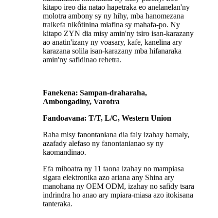
kitapo ireo dia natao hapetraka eo anelanelan'ny
molotra ambony sy ny hihy, mba hanomezana
traikefa nikôtinina miafina sy mahafa-po. Ny
kitapo ZYN dia misy amin'ny tsiro isan-karazany
ao anatin'izany ny voasary, kafe, kanelina ary
karazana solila isan-karazany mba hifanaraka
amin'ny safidinao rehetra.
Fanekena: Sampan-draharaha,
Ambongadiny, Varotra
Fandoavana: T/T, L/C, Western Union
Raha misy fanontaniana dia faly izahay hamaly,
azafady alefaso ny fanontanianao sy ny
kaomandinao.
Efa mihoatra ny 11 taona izahay no mampiasa
sigara elektronika azo ariana any Shina ary
manohana ny OEM ODM, izahay no safidy tsara
indrindra ho anao ary mpiara-miasa azo itokisana
tanteraka.