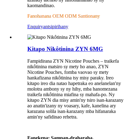
kaomandinao.
Fanohanana OEM ODM Santionany
Enquiry
antsipirihany
Kitapo Nikôtinina ZYN 6MG
Fampidirana ZYN Nicotine Pouches – traikefa
nikôtinina matsiro sy mety ho anao, ZYN
Nicotine Pouches, fomba vaovao sy mety
hankafizana nikôtinina tsy misy paraky. Ireo
kitapo ireo dia natao hapetraka eo anelanelan'ny
molotra ambony sy ny hihy, mba hanomezana
traikefa nikôtinina miafina sy mahafa-po. Ny
kitapo ZYN dia misy amin'ny tsiro isan-karazany
ao anatin'izany ny voasary, kafe, kanelina ary
karazana solila isan-karazany mba hifanaraka
amin'ny safidinao rehetra.
Fanekena: Sampan-draharaha,