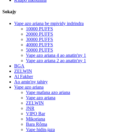
Kitapo nikôtinina
Sokajy
Vape azo ariana be mpividy indrindra
10000 PUFFS
20000 PUFFS
30000 PUFFS
40000 PUFFS
50000 PUFFS
Vape azo ariana 4 ao anatin'ny 1
Vape azo ariana 2 ao anatin'ny 1
BGA
ZELWIN
Al Fakher
Ao amin'ny tahiry
Vape azo ariana
Vape mafana azo ariana
Vape azo ariana
ZELWIN
JNR
VIPO Bar
Mikoriana
Bara Rôma
Vape hidin-jaza