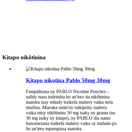
Kitapo nikôtinina
Kitapo nikotina Pablo 50mg 30mg
Fampidirana ny PABLO Nicotine Pouches –
safidy tsara indrindra ho an'ireo tia nikôtinina
matotra izay mitady traikefa mahery vaika nefa
miafina. Miaraka amin'ny raikipohy mahery
vaika misy nikôtinina 50 mg isaky ny grama (na
30 mg isaky ny kitapo), ny PABLO dia natao
hanomezana traikefa mahery vaika sy mahafa-po
ho an'ireo mpampiasa matotra.