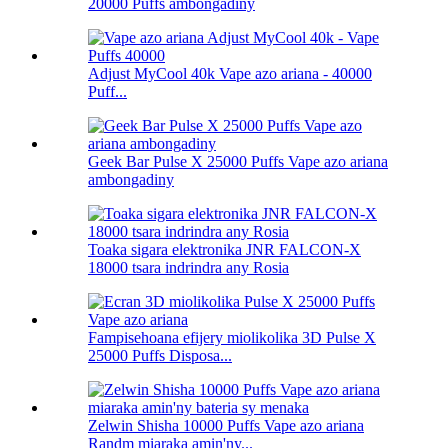
20000 Puffs ambongadiny
Adjust MyCool 40k Vape azo ariana - 40000
Puff...
Geek Bar Pulse X 25000 Puffs Vape azo ariana
ambongadiny
Toaka sigara elektronika JNR FALCON-X
18000 tsara indrindra any Rosia
Fampisehoana efijery miolikolika 3D Pulse X
25000 Puffs Disposa...
Zelwin Shisha 10000 Puffs Vape azo ariana
Randm miaraka amin'ny...