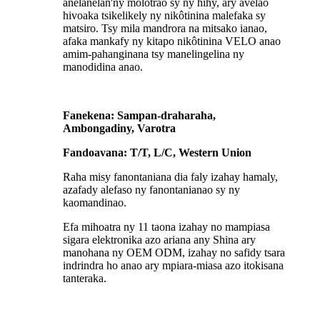
anelanelan'ny molotrao sy ny hihy, ary avelao
hivoaka tsikelikely ny nikôtinina malefaka sy
matsiro. Tsy mila mandrora na mitsako ianao,
afaka mankafy ny kitapo nikôtinina VELO anao
amim-pahanginana tsy manelingelina ny
manodidina anao.
Fanekena: Sampan-draharaha,
Ambongadiny, Varotra
Fandoavana: T/T, L/C, Western Union
Raha misy fanontaniana dia faly izahay hamaly,
azafady alefaso ny fanontanianao sy ny
kaomandinao.
Efa mihoatra ny 11 taona izahay no mampiasa
sigara elektronika azo ariana any Shina ary
manohana ny OEM ODM, izahay no safidy tsara
indrindra ho anao ary mpiara-miasa azo itokisana
tanteraka.