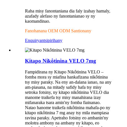
Raha misy fanontaniana dia faly izahay hamaly,
azafady alefaso ny fanontanianao sy ny
kaomandinao.
Fanohanana OEM ODM Santionany
Enquiry
antsipirihany
Kitapo Nikôtinina VELO 7mg
Fampidirana ny Kitapo Nikôtinina VELO –
fomba mora sy miafina hankafizana nikôtinina
tsy misy paraky. Na eny an-dalana ianao, na any
am-piasana, na mitady safidy hafa tsy misy
setroka fotsiny, ny kitapo nikôtinina VELO dia
manome traikefa tsy misy manahirana izay
mifanaraka tsara amin'ny fomba fiainanao.
Natao hanome traikefa nikôtinina mahafa-po ny
kitapo nikôtinina 7 mg anay tsy mila mampiasa
ravina paraky. Apetraho fotsiny eo ambanin'ny
molotra ambony na ambany ny kitapo, eo