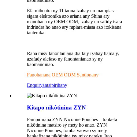
kaomandinao.
Efa mihoatra ny 11 taona izahay no mampiasa
sigara elektronika azo ariana any Shina ary
manohana ny OEM ODM, izahay no safidy tsara
indrindra ho anao ary mpiara-miasa azo itokisana
tanteraka.
Raha misy fanontaniana dia faly izahay hamaly,
azafady alefaso ny fanontanianao sy ny
kaomandinao.
Fanohanana OEM ODM Santionany
Enquiry
antsipirihany
Kitapo nikôtinina ZYN
Fampidirana ZYN Nicotine Pouches – traikefa
nikôtinina matsiro sy mety ho anao, ZYN
Nicotine Pouches, fomba vaovao sy mety
hankafizana nikôtinina tsy misy paraky. Ireo