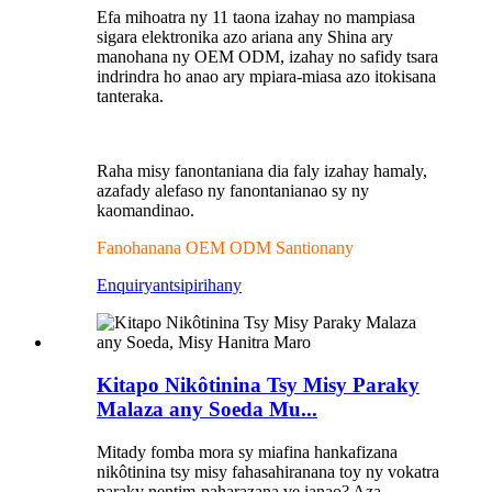
Efa mihoatra ny 11 taona izahay no mampiasa
sigara elektronika azo ariana any Shina ary
manohana ny OEM ODM, izahay no safidy tsara
indrindra ho anao ary mpiara-miasa azo itokisana
tanteraka.
Raha misy fanontaniana dia faly izahay hamaly,
azafady alefaso ny fanontanianao sy ny
kaomandinao.
Fanohanana OEM ODM Santionany
Enquiry
antsipirihany
Kitapo Nikôtinina Tsy Misy Paraky
Malaza any Soeda Mu...
Mitady fomba mora sy miafina hankafizana
nikôtinina tsy misy fahasahiranana toy ny vokatra
paraky nentim-paharazana ve ianao? Aza