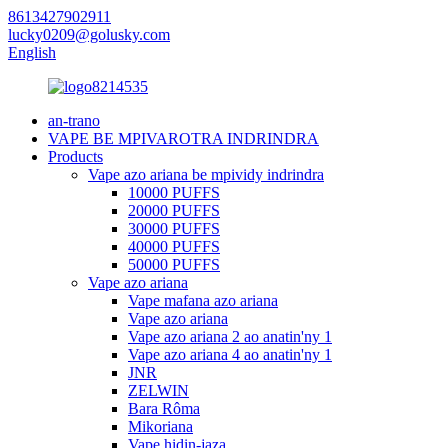
8613427902911
lucky0209@golusky.com
English
an-trano
VAPE BE MPIVAROTRA INDRINDRA
Products
Vape azo ariana be mpividy indrindra
10000 PUFFS
20000 PUFFS
30000 PUFFS
40000 PUFFS
50000 PUFFS
Vape azo ariana
Vape mafana azo ariana
Vape azo ariana
Vape azo ariana 2 ao anatin'ny 1
Vape azo ariana 4 ao anatin'ny 1
JNR
ZELWIN
Bara Rôma
Mikoriana
Vape hidin-jaza