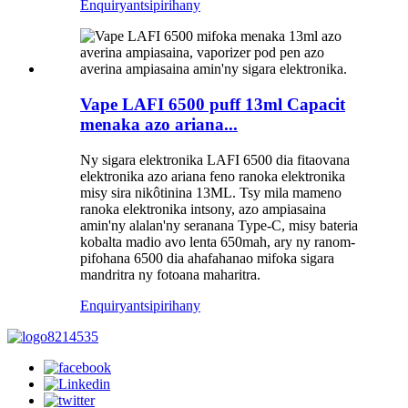
Enquiry
antsipirihany
Vape LAFI 6500 puff 13ml Capacit
menaka azo ariana...
Ny sigara elektronika LAFI 6500 dia fitaovana
elektronika azo ariana feno ranoka elektronika
misy sira nikôtinina 13ML. Tsy mila mameno
ranoka elektronika intsony, azo ampiasaina
amin'ny alalan'ny seranana Type-C, misy bateria
kobalta madio avo lenta 650mah, ary ny ranom-
pifohana 6500 dia ahafahanao mifoka sigara
mandritra ny fotoana maharitra.
Enquiry
antsipirihany