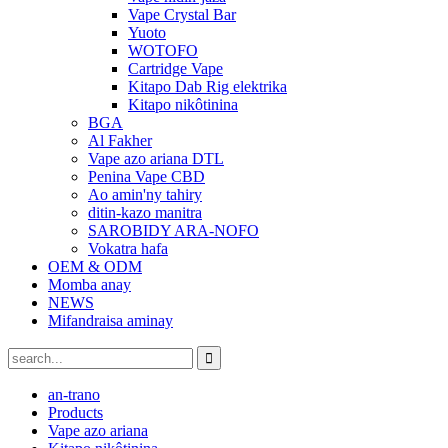
Vape Crystal Bar
Yuoto
WOTOFO
Cartridge Vape
Kitapo Dab Rig elektrika
Kitapo nikôtinina
BGA
Al Fakher
Vape azo ariana DTL
Penina Vape CBD
Ao amin'ny tahiry
ditin-kazo manitra
SAROBIDY ARA-NOFO
Vokatra hafa
OEM & ODM
Momba anay
NEWS
Mifandraisa aminay
an-trano
Products
Vape azo ariana