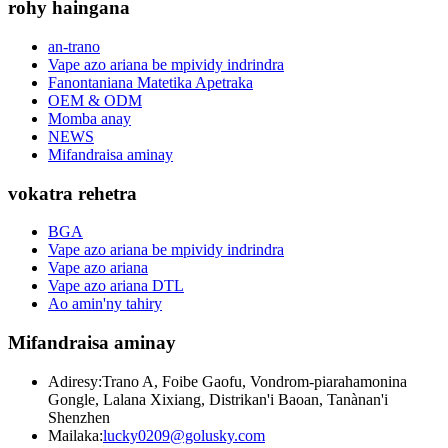
rohy haingana
an-trano
Vape azo ariana be mpividy indrindra
Fanontaniana Matetika Apetraka
OEM & ODM
Momba anay
NEWS
Mifandraisa aminay
vokatra rehetra
BGA
Vape azo ariana be mpividy indrindra
Vape azo ariana
Vape azo ariana DTL
Ao amin'ny tahiry
Mifandraisa aminay
Adiresy:
Trano A, Foibe Gaofu, Vondrom-piarahamonina
Gongle, Lalana Xixiang, Distrikan'i Baoan, Tanànan'i
Shenzhen
Mailaka:
lucky0209@golusky.com