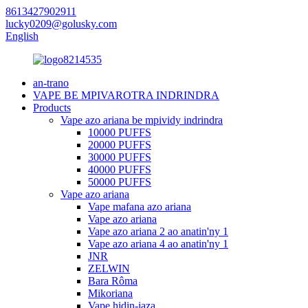
8613427902911
lucky0209@golusky.com
English
an-trano
VAPE BE MPIVAROTRA INDRINDRA
Products
Vape azo ariana be mpividy indrindra
10000 PUFFS
20000 PUFFS
30000 PUFFS
40000 PUFFS
50000 PUFFS
Vape azo ariana
Vape mafana azo ariana
Vape azo ariana
Vape azo ariana 2 ao anatin'ny 1
Vape azo ariana 4 ao anatin'ny 1
JNR
ZELWIN
Bara Rôma
Mikoriana
Vape hidin-jaza