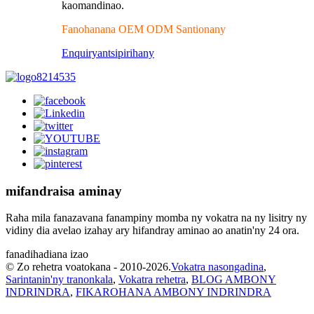
kaomandinao.
Fanohanana OEM ODM Santionany
Enquiry
antsipirihany
mifandraisa aminay
Raha mila fanazavana fanampiny momba ny vokatra na ny lisitry ny
vidiny dia avelao izahay ary hifandray aminao ao anatin'ny 24 ora.
fanadihadiana izao
© Zo rehetra voatokana - 2010-2026.
Vokatra nasongadina
,
Sarintanin'ny tranonkala
,
Vokatra rehetra
,
BLOG AMBONY
INDRINDRA
,
FIKAROHANA AMBONY INDRINDRA