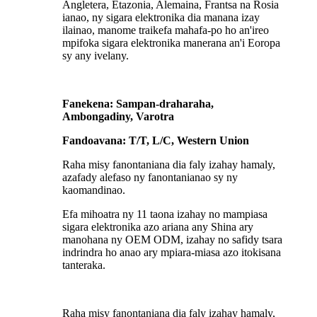
Angletera, Etazonia, Alemaina, Frantsa na Rosia
ianao, ny sigara elektronika dia manana izay
ilainao, manome traikefa mahafa-po ho an'ireo
mpifoka sigara elektronika manerana an'i Eoropa
sy any ivelany.
Fanekena: Sampan-draharaha,
Ambongadiny, Varotra
Fandoavana: T/T, L/C, Western Union
Raha misy fanontaniana dia faly izahay hamaly,
azafady alefaso ny fanontanianao sy ny
kaomandinao.
Efa mihoatra ny 11 taona izahay no mampiasa
sigara elektronika azo ariana any Shina ary
manohana ny OEM ODM, izahay no safidy tsara
indrindra ho anao ary mpiara-miasa azo itokisana
tanteraka.
Raha misy fanontaniana dia faly izahay hamaly,