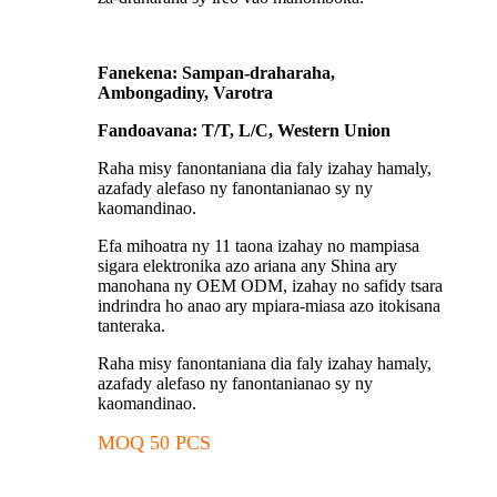
Fanekena: Sampan-draharaha,
Ambongadiny, Varotra
Fandoavana: T/T, L/C, Western Union
Raha misy fanontaniana dia faly izahay hamaly,
azafady alefaso ny fanontanianao sy ny
kaomandinao.
Efa mihoatra ny 11 taona izahay no mampiasa
sigara elektronika azo ariana any Shina ary
manohana ny OEM ODM, izahay no safidy tsara
indrindra ho anao ary mpiara-miasa azo itokisana
tanteraka.
Raha misy fanontaniana dia faly izahay hamaly,
azafady alefaso ny fanontanianao sy ny
kaomandinao.
MOQ 50 PCS