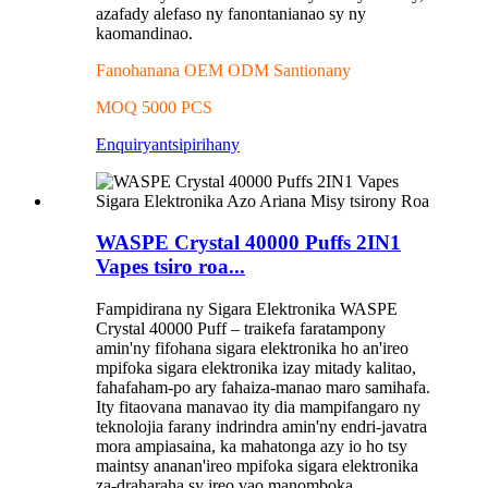
azafady alefaso ny fanontanianao sy ny
kaomandinao.
Fanohanana OEM ODM Santionany
MOQ 5000 PCS
Enquiry
antsipirihany
WASPE Crystal 40000 Puffs 2IN1
Vapes tsiro roa...
Fampidirana ny Sigara Elektronika WASPE
Crystal 40000 Puff – traikefa faratampony
amin'ny fifohana sigara elektronika ho an'ireo
mpifoka sigara elektronika izay mitady kalitao,
fahafaham-po ary fahaiza-manao maro samihafa.
Ity fitaovana manavao ity dia mampifangaro ny
teknolojia farany indrindra amin'ny endri-javatra
mora ampiasaina, ka mahatonga azy io ho tsy
maintsy ananan'ireo mpifoka sigara elektronika
za-draharaha sy ireo vao manomboka.