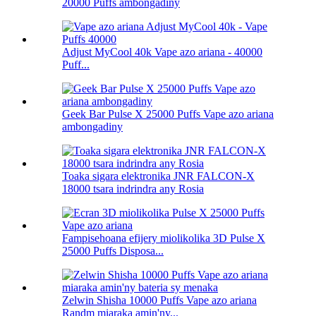
20000 Puffs ambongadiny
Adjust MyCool 40k Vape azo ariana - 40000
Puff...
Geek Bar Pulse X 25000 Puffs Vape azo ariana
ambongadiny
Toaka sigara elektronika JNR FALCON-X
18000 tsara indrindra any Rosia
Fampisehoana efijery miolikolika 3D Pulse X
25000 Puffs Disposa...
Zelwin Shisha 10000 Puffs Vape azo ariana
Randm miaraka amin'ny...