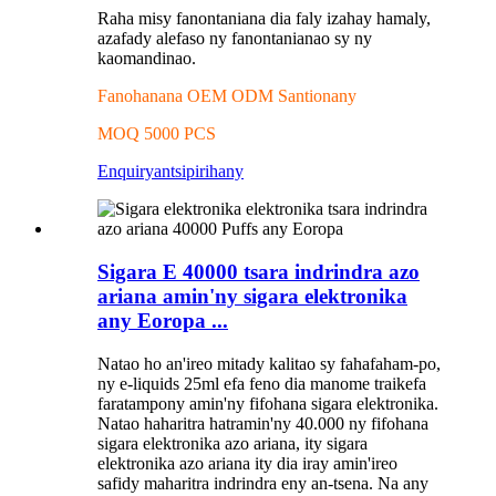
Raha misy fanontaniana dia faly izahay hamaly,
azafady alefaso ny fanontanianao sy ny
kaomandinao.
Fanohanana OEM ODM Santionany
MOQ 5000 PCS
Enquiry
antsipirihany
Sigara E 40000 tsara indrindra azo
ariana amin'ny sigara elektronika
any Eoropa ...
Natao ho an'ireo mitady kalitao sy fahafaham-po,
ny e-liquids 25ml efa feno dia manome traikefa
faratampony amin'ny fifohana sigara elektronika.
Natao haharitra hatramin'ny 40.000 ny fifohana
sigara elektronika azo ariana, ity sigara
elektronika azo ariana ity dia iray amin'ireo
safidy maharitra indrindra eny an-tsena. Na any