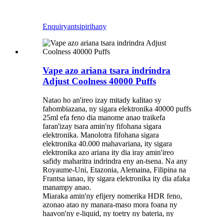
Enquiry
antsipirihany
Vape azo ariana tsara indrindra
Adjust Coolness 40000 Puffs
Natao ho an'ireo izay mitady kalitao sy
fahombiazana, ny sigara elektronika 40000 puffs
25ml efa feno dia manome anao traikefa
faran'izay tsara amin'ny fifohana sigara
elektronika. Manolotra fifohana sigara
elektronika 40.000 mahavariana, ity sigara
elektronika azo ariana ity dia iray amin'ireo
safidy maharitra indrindra eny an-tsena. Na any
Royaume-Uni, Etazonia, Alemaina, Filipina na
Frantsa ianao, ity sigara elektronika ity dia afaka
manampy anao.
Miaraka amin'ny efijery nomerika HDR feno,
azonao atao ny manara-maso mora foana ny
haavon'ny e-liquid, ny toetry ny bateria, ny