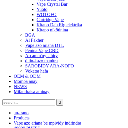
Vape Crystal Bar
Yuoto
WOTOFO
Cartridge Vape
Kitapo Dab Rig elektrika
Kitapo nikôtinina
BGA
Al Fakher
Vape azo ariana DTL
Penina Vape CBD
Ao amin'ny tahiry
ditin-kazo manitra
SAROBIDY ARA-NOFO
Vokatra hafa
OEM & ODM
Momba anay
NEWS
Mifandraisa aminay
an-trano
Products
Vape azo ariana be mpividy indrindra