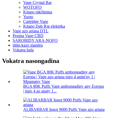
Vape Crystal Bar
WOTOFO
Kitapo nikôtinina
Yuoto
Cartridge Vape
Kitapo Dab Rig elektrika
Vape azo ariana DTL
Penina Vape CBD
SAROBIDY ARA-NOFO
ditin-kazo manitra
Vokatra hafa
Vokatra nasongadina
BGA 80K Puffs Vape ambongadiny any Eoropa
| tsiro 4 ao anaty 1...
ALIBARBAR Ingot 9000 Puffs Vape azo ariana