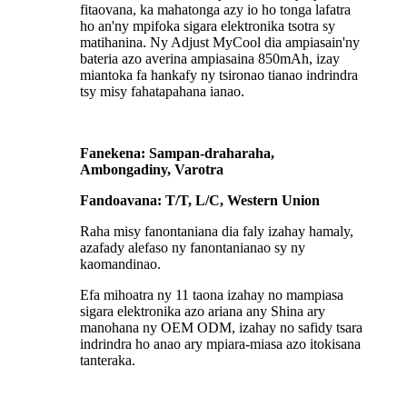
fitaovana, ka mahatonga azy io ho tonga lafatra
ho an'ny mpifoka sigara elektronika tsotra sy
matihanina. Ny Adjust MyCool dia ampiasain'ny
bateria azo averina ampiasaina 850mAh, izay
miantoka fa hankafy ny tsironao tianao indrindra
tsy misy fahatapahana ianao.
Fanekena: Sampan-draharaha,
Ambongadiny, Varotra
Fandoavana: T/T, L/C, Western Union
Raha misy fanontaniana dia faly izahay hamaly,
azafady alefaso ny fanontanianao sy ny
kaomandinao.
Efa mihoatra ny 11 taona izahay no mampiasa
sigara elektronika azo ariana any Shina ary
manohana ny OEM ODM, izahay no safidy tsara
indrindra ho anao ary mpiara-miasa azo itokisana
tanteraka.