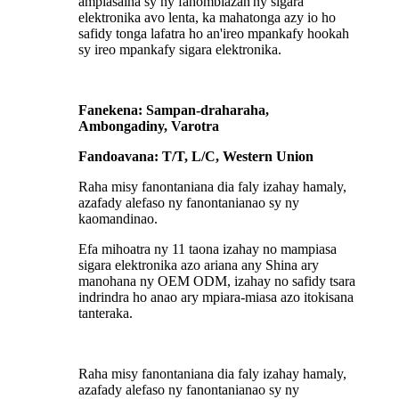
ampiasaina sy ny fahombiazan'ny sigara
elektronika avo lenta, ka mahatonga azy io ho
safidy tonga lafatra ho an'ireo mpankafy hookah
sy ireo mpankafy sigara elektronika.
Fanekena: Sampan-draharaha,
Ambongadiny, Varotra
Fandoavana: T/T, L/C, Western Union
Raha misy fanontaniana dia faly izahay hamaly,
azafady alefaso ny fanontanianao sy ny
kaomandinao.
Efa mihoatra ny 11 taona izahay no mampiasa
sigara elektronika azo ariana any Shina ary
manohana ny OEM ODM, izahay no safidy tsara
indrindra ho anao ary mpiara-miasa azo itokisana
tanteraka.
Raha misy fanontaniana dia faly izahay hamaly,
azafady alefaso ny fanontanianao sy ny