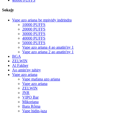
40000 PUFFS
Sokajy
Vape azo ariana be mpividy indrindra
10000 PUFFS
20000 PUFFS
30000 PUFFS
40000 PUFFS
50000 PUFFS
Vape azo ariana 4 ao anatin'ny 1
Vape azo ariana 2 ao anatin'ny 1
BGA
ZELWIN
Al Fakher
Ao amin'ny tahiry
Vape azo ariana
Vape mafana azo ariana
Vape azo ariana
ZELWIN
JNR
VIPO Bar
Mikoriana
Bara Rôma
Vape hidin-jaza