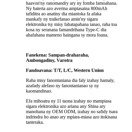
haavon'ny ranomandry ary ny fomba famoahana.
Ny bateria azo averina ampiasaina 800mAh
tafiditra ao anatiny dia miantoka fa afaka
mankafy ny traikefanao amin'ny sigara
elektronika tsy misy fahatapahana ianao, raha toa
kosa ny seranana famandrihana Type-C dia
ahafahana mameno haingana sy mora foana.
Fanekena: Sampan-draharaha,
Ambongadiny, Varotra
Fandoavana: T/T, L/C, Western Union
Raha misy fanontaniana dia faly izahay hamaly,
azafady alefaso ny fanontanianao sy ny
kaomandinao.
Efa mihoatra ny 11 taona izahay no mampiasa
sigara elektronika azo ariana any Shina ary
manohana ny OEM ODM, izahay no safidy tsara
indrindra ho anao ary mpiara-miasa azo itokisana
tanteraka.