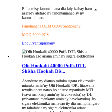
Raha misy fanontaniana dia faly izahay hamaly,
azafady alefaso ny fanontanianao sy ny
kaomandinao.
Fanohanana OEM ODM Santionany
MOQ 5000 PCS
Enquiry
antsipirihany
Olit Hookalit 40000 Puffs DTL
Shisha Hookah Dis...
Asandrato ny dianao mifoka sigara elektronika
miaraka amin'ny Olit Hookalit 40K, fitaovana
revolisionera natao ho an'ireo mpankafy MTL
(vava mankany amin'ny havokavoka) sy DL
(mivantana mankany amin'ny havokavoka). Ity
sigara elektronika manavao ity dia mampifangaro
ny fahafahan'ny sigara elektronika ariana