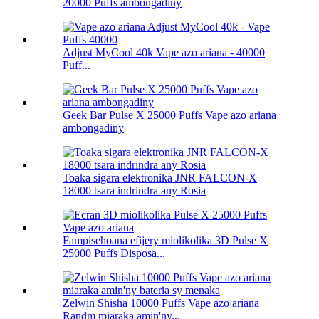
20000 Puffs ambongadiny
Adjust MyCool 40k Vape azo ariana - 40000
Puff...
Geek Bar Pulse X 25000 Puffs Vape azo ariana
ambongadiny
Toaka sigara elektronika JNR FALCON-X
18000 tsara indrindra any Rosia
Fampisehoana efijery miolikolika 3D Pulse X
25000 Puffs Disposa...
Zelwin Shisha 10000 Puffs Vape azo ariana
Randm miaraka amin'ny...