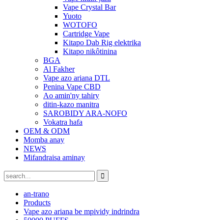
Vape Crystal Bar
Yuoto
WOTOFO
Cartridge Vape
Kitapo Dab Rig elektrika
Kitapo nikôtinina
BGA
Al Fakher
Vape azo ariana DTL
Penina Vape CBD
Ao amin'ny tahiry
ditin-kazo manitra
SAROBIDY ARA-NOFO
Vokatra hafa
OEM & ODM
Momba anay
NEWS
Mifandraisa aminay
an-trano
Products
Vape azo ariana be mpividy indrindra