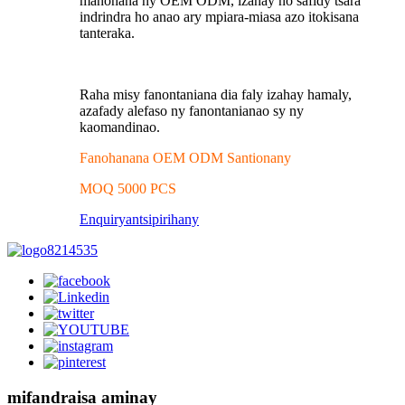
manohana ny OEM ODM, izahay no safidy tsara
indrindra ho anao ary mpiara-miasa azo itokisana
tanteraka.
Raha misy fanontaniana dia faly izahay hamaly,
azafady alefaso ny fanontanianao sy ny
kaomandinao.
Fanohanana OEM ODM Santionany
MOQ 5000 PCS
Enquiry
antsipirihany
mifandraisa aminay