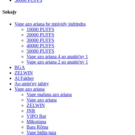
50000 PUFFS
Sokajy
Vape azo ariana be mpividy indrindra
10000 PUFFS
20000 PUFFS
30000 PUFFS
40000 PUFFS
50000 PUFFS
Vape azo ariana 4 ao anatin'ny 1
Vape azo ariana 2 ao anatin'ny 1
BGA
ZELWIN
Al Fakher
Ao amin'ny tahiry
Vape azo ariana
Vape mafana azo ariana
Vape azo ariana
ZELWIN
JNR
VIPO Bar
Mikoriana
Bara Rôma
Vape hidin-jaza