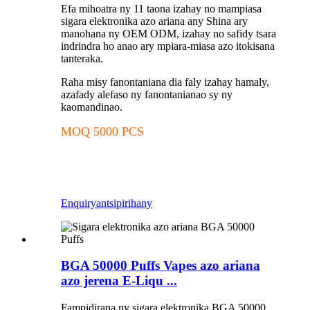
Efa mihoatra ny 11 taona izahay no mampiasa
sigara elektronika azo ariana any Shina ary
manohana ny OEM ODM, izahay no safidy tsara
indrindra ho anao ary mpiara-miasa azo itokisana
tanteraka.
Raha misy fanontaniana dia faly izahay hamaly,
azafady alefaso ny fanontanianao sy ny
kaomandinao.
MOQ 5000 PCS
Enquiry
antsipirihany
BGA 50000 Puffs Vapes azo ariana
azo jerena E-Liqu ...
Fampidirana ny sigara elektronika BGA 50000