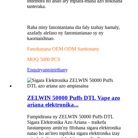
indrindra ho anao ary mpiara-miasa azo itokisana
tanteraka.
Raha misy fanontaniana dia faly izahay hamaly,
azafady alefaso ny fanontanianao sy ny
kaomandinao.
Fanohanana OEM ODM Santionany
MOQ 5000 PCS
Enquiry
antsipirihany
ZELWIN 50000 Puffs DTL Vape azo
ariana elektronika...
Fampidirana ny ZELWIN 50000 Puffs DTL
Sigara Elektronika Azo Ariana – traikefa
faratampony amin'ny fifohana sigara elektronika
natao ho an'ireo mpifoka sigara elektronika izay