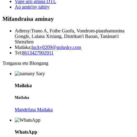
Vape azo ariana DTL
Ao amin'ny tahiry
Mifandraisa aminay
Adiresy:
Trano A, Foibe Gaofu, Vondrom-piarahamonina
Gongle, Lalana Xixiang, Distrikan'i Baoan, Tanànan'i
Shenzhen
Mailaka:
lucky0209@golusky.com
Tel:
8613427902911
Tongasoa eto Blongang
Mailaka
Mailaka
Mandefasa Mailaka
WhatsApp