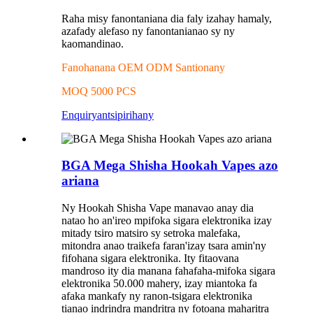
Raha misy fanontaniana dia faly izahay hamaly,
azafady alefaso ny fanontanianao sy ny
kaomandinao.
Fanohanana OEM ODM Santionany
MOQ 5000 PCS
Enquiry
antsipirihany
BGA Mega Shisha Hookah Vapes azo
ariana
Ny Hookah Shisha Vape manavao anay dia
natao ho an'ireo mpifoka sigara elektronika izay
mitady tsiro matsiro sy setroka malefaka,
mitondra anao traikefa faran'izay tsara amin'ny
fifohana sigara elektronika. Ity fitaovana
mandroso ity dia manana fahafaha-mifoka sigara
elektronika 50.000 mahery, izay miantoka fa
afaka mankafy ny ranon-tsigara elektronika
tianao indrindra mandritra ny fotoana maharitra