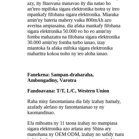
azy, ity fitaovana manavao ity dia natao ho
an'ireo mpifoka sigara elektronika tsotra sy ireo
mpankafy fifohana sigara elektronika. Miaraka
amin'ny bateria mahery vaika 800mAh azo
averina ampiasaina, dia afaka mankafy fifohana
sigara elektronika 50.000 eo ho eo amin'ny
fomba mahazatra na fifohana sigara elektronika
30.000 amin'ny fomba turbo ianao, izay
miantoka fa afaka mifoka sigara elektronika
maharitra kokoa noho ny teo aloha ianao.
Fanekena: Sampan-draharaha,
Ambongadiny, Varotra
Fandoavana: T/T, L/C, Western Union
Raha misy fanontaniana dia faly izahay hamaly,
azafady alefaso ny fanontanianao sy ny
kaomandinao.
Efa mihoatra ny 11 taona izahay no mampiasa
sigara elektronika azo ariana any Shina ary
manohana ny OEM ODM, izahay no safidy tsara