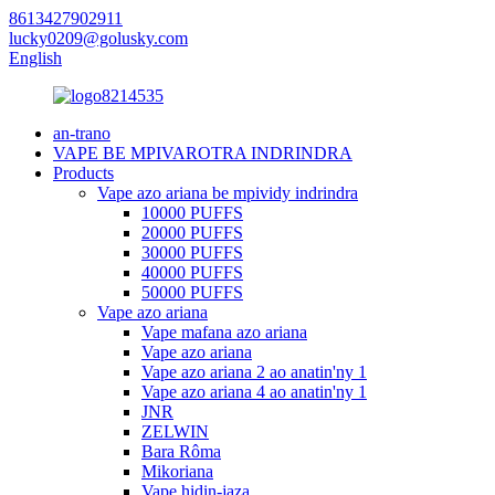
8613427902911
lucky0209@golusky.com
English
an-trano
VAPE BE MPIVAROTRA INDRINDRA
Products
Vape azo ariana be mpividy indrindra
10000 PUFFS
20000 PUFFS
30000 PUFFS
40000 PUFFS
50000 PUFFS
Vape azo ariana
Vape mafana azo ariana
Vape azo ariana
Vape azo ariana 2 ao anatin'ny 1
Vape azo ariana 4 ao anatin'ny 1
JNR
ZELWIN
Bara Rôma
Mikoriana
Vape hidin-jaza