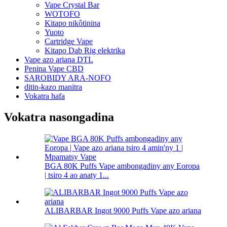
Vape Crystal Bar
WOTOFO
Kitapo nikôtinina
Yuoto
Cartridge Vape
Kitapo Dab Rig elektrika
Vape azo ariana DTL
Penina Vape CBD
SAROBIDY ARA-NOFO
ditin-kazo manitra
Vokatra hafa
Vokatra nasongadina
BGA 80K Puffs Vape ambongadiny any Eoropa
| tsiro 4 ao anaty 1...
ALIBARBAR Ingot 9000 Puffs Vape azo ariana