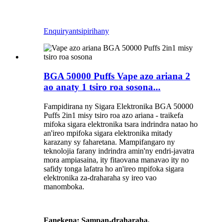
Enquiry
antsipirihany
BGA 50000 Puffs Vape azo ariana 2
ao anaty 1 tsiro roa sosona...
Fampidirana ny Sigara Elektronika BGA 50000
Puffs 2in1 misy tsiro roa azo ariana - traikefa
mifoka sigara elektronika tsara indrindra natao ho
an'ireo mpifoka sigara elektronika mitady
karazany sy faharetana. Mampifangaro ny
teknolojia farany indrindra amin'ny endri-javatra
mora ampiasaina, ity fitaovana manavao ity no
safidy tonga lafatra ho an'ireo mpifoka sigara
elektronika za-draharaha sy ireo vao
manomboka.
Fanekena: Sampan-draharaha,