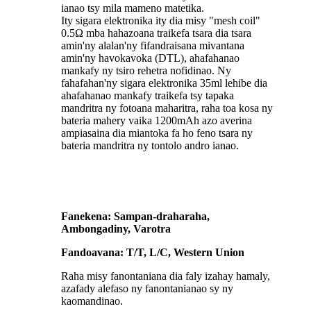
ianao tsy mila mameno matetika.
Ity sigara elektronika ity dia misy "mesh coil"
0.5Ω mba hahazoana traikefa tsara dia tsara
amin'ny alalan'ny fifandraisana mivantana
amin'ny havokavoka (DTL), ahafahanao
mankafy ny tsiro rehetra nofidinao. Ny
fahafahan'ny sigara elektronika 35ml lehibe dia
ahafahanao mankafy traikefa tsy tapaka
mandritra ny fotoana maharitra, raha toa kosa ny
bateria mahery vaika 1200mAh azo averina
ampiasaina dia miantoka fa ho feno tsara ny
bateria mandritra ny tontolo andro ianao.
Fanekena: Sampan-draharaha,
Ambongadiny, Varotra
Fandoavana: T/T, L/C, Western Union
Raha misy fanontaniana dia faly izahay hamaly,
azafady alefaso ny fanontanianao sy ny
kaomandinao.