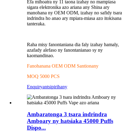
Efa mihoatra ny 11 taona izahay no mampiasa
sigara elektronika azo ariana any Shina ary
manohana ny OEM ODM, izahay no safidy tsara
indrindra ho anao ary mpiara-miasa azo itokisana
tanteraka.
Raha misy fanontaniana dia faly izahay hamaly,
azafady alefaso ny fanontanianao sy ny
kaomandinao.
Fanohanana OEM ODM Santionany
MOQ 5000 PCS
Enquiry
antsipirihany
Ambaratonga 3 tsara indrindra
Amboary ny hatsiaka 45000 Puffs
Dispo...