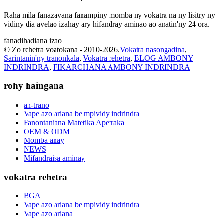
Raha mila fanazavana fanampiny momba ny vokatra na ny lisitry ny
vidiny dia avelao izahay ary hifandray aminao ao anatin'ny 24 ora.
fanadihadiana izao
© Zo rehetra voatokana - 2010-2026.
Vokatra nasongadina
,
Sarintanin'ny tranonkala
,
Vokatra rehetra
,
BLOG AMBONY
INDRINDRA
,
FIKAROHANA AMBONY INDRINDRA
rohy haingana
an-trano
Vape azo ariana be mpividy indrindra
Fanontaniana Matetika Apetraka
OEM & ODM
Momba anay
NEWS
Mifandraisa aminay
vokatra rehetra
BGA
Vape azo ariana be mpividy indrindra
Vape azo ariana