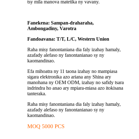
tsy mila manova matetika ny vavany.
Fanekena: Sampan-draharaha,
Ambongadiny, Varotra
Fandoavana: T/T, L/C, Western Union
Raha misy fanontaniana dia faly izahay hamaly,
azafady alefaso ny fanontanianao sy ny
kaomandinao.
Efa mihoatra ny 11 taona izahay no mampiasa
sigara elektronika azo ariana any Shina ary
manohana ny OEM ODM, izahay no safidy tsara
indrindra ho anao ary mpiara-miasa azo itokisana
tanteraka.
Raha misy fanontaniana dia faly izahay hamaly,
azafady alefaso ny fanontanianao sy ny
kaomandinao.
MOQ 5000 PCS