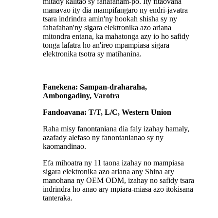
mitady kalitao sy fahafaham-po. Ity fitaovana
manavao ity dia mampifangaro ny endri-javatra
tsara indrindra amin'ny hookah shisha sy ny
fahafahan'ny sigara elektronika azo ariana
mitondra entana, ka mahatonga azy io ho safidy
tonga lafatra ho an'ireo mpampiasa sigara
elektronika tsotra sy matihanina.
Fanekena: Sampan-draharaha,
Ambongadiny, Varotra
Fandoavana: T/T, L/C, Western Union
Raha misy fanontaniana dia faly izahay hamaly,
azafady alefaso ny fanontanianao sy ny
kaomandinao.
Efa mihoatra ny 11 taona izahay no mampiasa
sigara elektronika azo ariana any Shina ary
manohana ny OEM ODM, izahay no safidy tsara
indrindra ho anao ary mpiara-miasa azo itokisana
tanteraka.