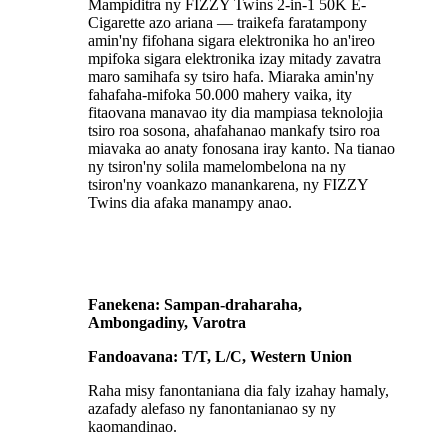
Mampiditra ny FIZZY Twins 2-in-1 50K E-
Cigarette azo ariana — traikefa faratampony
amin'ny fifohana sigara elektronika ho an'ireo
mpifoka sigara elektronika izay mitady zavatra
maro samihafa sy tsiro hafa. Miaraka amin'ny
fahafaha-mifoka 50.000 mahery vaika, ity
fitaovana manavao ity dia mampiasa teknolojia
tsiro roa sosona, ahafahanao mankafy tsiro roa
miavaka ao anaty fonosana iray kanto. Na tianao
ny tsiron'ny solila mamelombelona na ny
tsiron'ny voankazo manankarena, ny FIZZY
Twins dia afaka manampy anao.
Fanekena: Sampan-draharaha,
Ambongadiny, Varotra
Fandoavana: T/T, L/C, Western Union
Raha misy fanontaniana dia faly izahay hamaly,
azafady alefaso ny fanontanianao sy ny
kaomandinao.