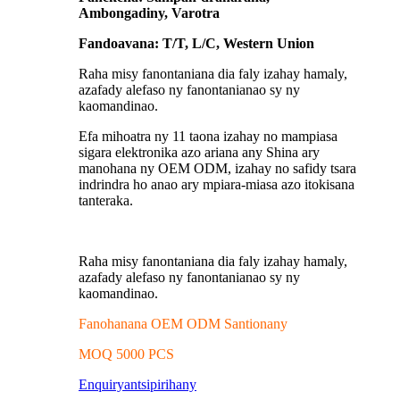
Ambongadiny, Varotra
Fandoavana: T/T, L/C, Western Union
Raha misy fanontaniana dia faly izahay hamaly,
azafady alefaso ny fanontanianao sy ny
kaomandinao.
Efa mihoatra ny 11 taona izahay no mampiasa
sigara elektronika azo ariana any Shina ary
manohana ny OEM ODM, izahay no safidy tsara
indrindra ho anao ary mpiara-miasa azo itokisana
tanteraka.
Raha misy fanontaniana dia faly izahay hamaly,
azafady alefaso ny fanontanianao sy ny
kaomandinao.
Fanohanana OEM ODM Santionany
MOQ 5000 PCS
Enquiry
antsipirihany