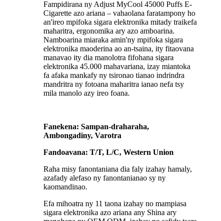
Fampidirana ny Adjust MyCool 45000 Puffs E-
Cigarette azo ariana – vahaolana faratampony ho
an'ireo mpifoka sigara elektronika mitady traikefa
maharitra, ergonomika ary azo amboarina.
Namboarina miaraka amin'ny mpifoka sigara
elektronika maoderina ao an-tsaina, ity fitaovana
manavao ity dia manolotra fifohana sigara
elektronika 45.000 mahavariana, izay miantoka
fa afaka mankafy ny tsironao tianao indrindra
mandritra ny fotoana maharitra ianao nefa tsy
mila manolo azy ireo foana.
Fanekena: Sampan-draharaha,
Ambongadiny, Varotra
Fandoavana: T/T, L/C, Western Union
Raha misy fanontaniana dia faly izahay hamaly,
azafady alefaso ny fanontanianao sy ny
kaomandinao.
Efa mihoatra ny 11 taona izahay no mampiasa
sigara elektronika azo ariana any Shina ary