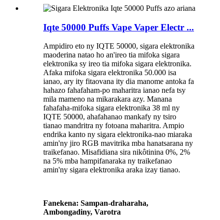
Iqte 50000 Puffs Vape Vaper Electr ...
Ampidiro eto ny IQTE 50000, sigara elektronika
maoderina natao ho an'ireo tia mifoka sigara
elektronika sy ireo tia mifoka sigara elektronika.
Afaka mifoka sigara elektronika 50.000 isa
ianao, ary ity fitaovana ity dia manome antoka fa
hahazo fahafaham-po maharitra ianao nefa tsy
mila mameno na mikarakara azy. Manana
fahafaha-mifoka sigara elektronika 38 ml ny
IQTE 50000, ahafahanao mankafy ny tsiro
tianao mandritra ny fotoana maharitra. Ampio
endrika kanto ny sigara elektronika-nao miaraka
amin'ny jiro RGB mavitrika mba hanatsarana ny
traikefanao. Misafidiana sira nikôtinina 0%, 2%
na 5% mba hampifanaraka ny traikefanao
amin'ny sigara elektronika araka izay tianao.
Fanekena: Sampan-draharaha,
Ambongadiny, Varotra