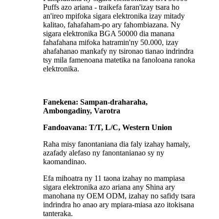
Puffs azo ariana - traikefa faran'izay tsara ho
an'ireo mpifoka sigara elektronika izay mitady
kalitao, fahafaham-po ary fahombiazana. Ny
sigara elektronika BGA 50000 dia manana
fahafahana mifoka hatramin'ny 50.000, izay
ahafahanao mankafy ny tsironao tianao indrindra
tsy mila famenoana matetika na fanoloana ranoka
elektronika.
Fanekena: Sampan-draharaha,
Ambongadiny, Varotra
Fandoavana: T/T, L/C, Western Union
Raha misy fanontaniana dia faly izahay hamaly,
azafady alefaso ny fanontanianao sy ny
kaomandinao.
Efa mihoatra ny 11 taona izahay no mampiasa
sigara elektronika azo ariana any Shina ary
manohana ny OEM ODM, izahay no safidy tsara
indrindra ho anao ary mpiara-miasa azo itokisana
tanteraka.