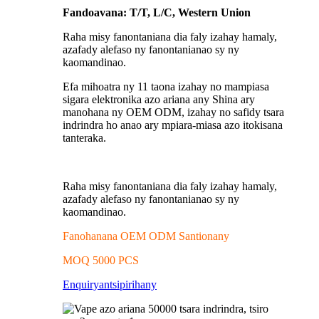
Fandoavana: T/T, L/C, Western Union
Raha misy fanontaniana dia faly izahay hamaly,
azafady alefaso ny fanontanianao sy ny
kaomandinao.
Efa mihoatra ny 11 taona izahay no mampiasa
sigara elektronika azo ariana any Shina ary
manohana ny OEM ODM, izahay no safidy tsara
indrindra ho anao ary mpiara-miasa azo itokisana
tanteraka.
Raha misy fanontaniana dia faly izahay hamaly,
azafady alefaso ny fanontanianao sy ny
kaomandinao.
Fanohanana OEM ODM Santionany
MOQ 5000 PCS
Enquiry
antsipirihany