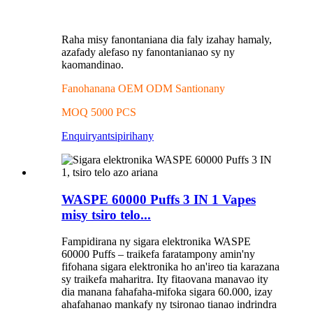
Raha misy fanontaniana dia faly izahay hamaly,
azafady alefaso ny fanontanianao sy ny
kaomandinao.
Fanohanana OEM ODM Santionany
MOQ 5000 PCS
Enquiry
antsipirihany
WASPE 60000 Puffs 3 IN 1 Vapes
misy tsiro telo...
Fampidirana ny sigara elektronika WASPE
60000 Puffs – traikefa faratampony amin'ny
fifohana sigara elektronika ho an'ireo tia karazana
sy traikefa maharitra. Ity fitaovana manavao ity
dia manana fahafaha-mifoka sigara 60.000, izay
ahafahanao mankafy ny tsironao tianao indrindra