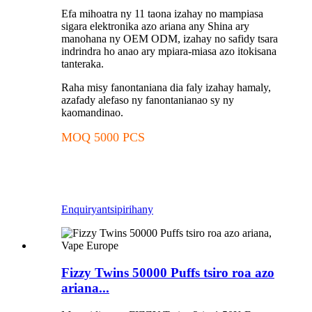
Efa mihoatra ny 11 taona izahay no mampiasa
sigara elektronika azo ariana any Shina ary
manohana ny OEM ODM, izahay no safidy tsara
indrindra ho anao ary mpiara-miasa azo itokisana
tanteraka.
Raha misy fanontaniana dia faly izahay hamaly,
azafady alefaso ny fanontanianao sy ny
kaomandinao.
MOQ 5000 PCS
Enquiry
antsipirihany
Fizzy Twins 50000 Puffs tsiro roa azo
ariana...