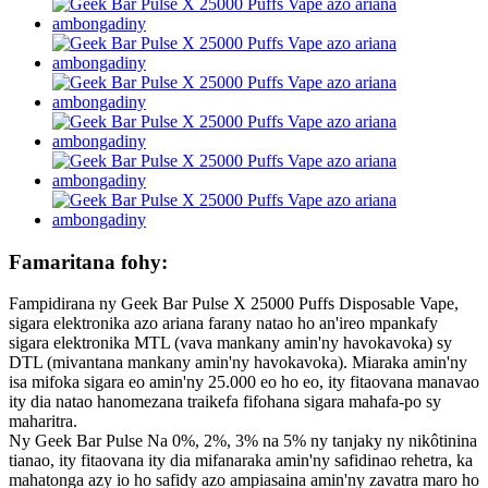
Famaritana fohy:
Fampidirana ny Geek Bar Pulse X 25000 Puffs Disposable Vape,
sigara elektronika azo ariana farany natao ho an'ireo mpankafy
sigara elektronika MTL (vava mankany amin'ny havokavoka) sy
DTL (mivantana mankany amin'ny havokavoka). Miaraka amin'ny
isa mifoka sigara eo amin'ny 25.000 eo ho eo, ity fitaovana manavao
ity dia natao hanomezana traikefa fifohana sigara mahafa-po sy
maharitra.
Ny Geek Bar Pulse Na 0%, 2%, 3% na 5% ny tanjaky ny nikôtinina
tianao, ity fitaovana ity dia mifanaraka amin'ny safidinao rehetra, ka
mahatonga azy io ho safidy azo ampiasaina amin'ny zavatra maro ho