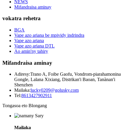
NEWS
Mifandraisa aminay
vokatra rehetra
BGA
Vape azo ariana be mpividy indrindra
Vape azo ariana
Vape azo ariana DTL
Ao amin'ny tahiry
Mifandraisa aminay
Adiresy:
Trano A, Foibe Gaofu, Vondrom-piarahamonina
Gongle, Lalana Xixiang, Distrikan'i Baoan, Tanànan'i
Shenzhen
Mailaka:
lucky0209@golusky.com
Tel:
8613427902911
Tongasoa eto Blongang
Mailaka