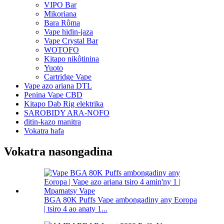
VIPO Bar
Mikoriana
Bara Rôma
Vape hidin-jaza
Vape Crystal Bar
WOTOFO
Kitapo nikôtinina
Yuoto
Cartridge Vape
Vape azo ariana DTL
Penina Vape CBD
Kitapo Dab Rig elektrika
SAROBIDY ARA-NOFO
ditin-kazo manitra
Vokatra hafa
Vokatra nasongadina
BGA 80K Puffs Vape ambongadiny any Eoropa
| tsiro 4 ao anaty 1...