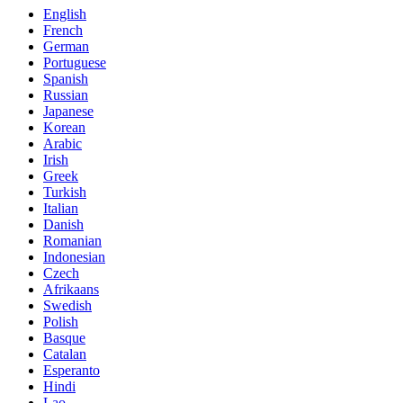
English
French
German
Portuguese
Spanish
Russian
Japanese
Korean
Arabic
Irish
Greek
Turkish
Italian
Danish
Romanian
Indonesian
Czech
Afrikaans
Swedish
Polish
Basque
Catalan
Esperanto
Hindi
Lao