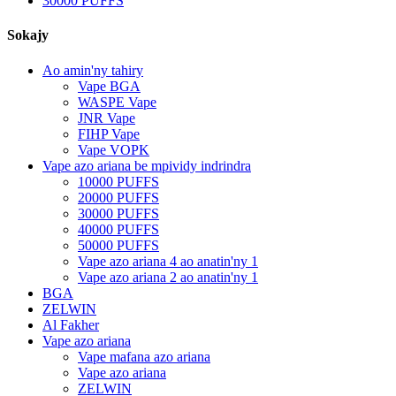
30000 PUFFS
Sokajy
Ao amin'ny tahiry
Vape BGA
WASPE Vape
JNR Vape
FIHP Vape
Vape VOPK
Vape azo ariana be mpividy indrindra
10000 PUFFS
20000 PUFFS
30000 PUFFS
40000 PUFFS
50000 PUFFS
Vape azo ariana 4 ao anatin'ny 1
Vape azo ariana 2 ao anatin'ny 1
BGA
ZELWIN
Al Fakher
Vape azo ariana
Vape mafana azo ariana
Vape azo ariana
ZELWIN