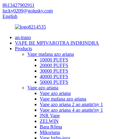
8613427902911
lucky0209@golusky.com
English
an-trano
VAPE BE MPIVAROTRA INDRINDRA
Products
Vape mafana azo ariana
10000 PUFFS
20000 PUFFS
30000 PUFFS
40000 PUFFS
50000 PUFFS
Vape azo ariana
Vape azo ariana
Vape mafana azo ariana
Vape azo ariana 2 ao anatin'ny 1
Vape azo ariana 4 ao anatin'ny 1
JNR Vape
ZELWIN
Bara Rôma
Mikoriana
Vape hidin-jaza