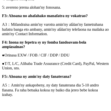
5: avereno jerena alohan'ny fonosana.
F3: Ahoana no ahafahako manafatra ny vokatrao?
A3：Mifandraisa amin'ny varotra amin'ny alàlan'ny fametrahana
hafatra banga eto ambany, amin'ny alàlan'ny telefaona na mailaka ao
amin'ny Contact Information.
F4: Inona ny fepetra sy ny fomba fandoavam-bola
ampiasainao?
●Orinasa EXW / FOB / CIF / DDP / DDU
●T/T, L/C, Alibaba Trade Assurance (Credit Card), PayPal, Western
Union, sns.
F5: Ahoana ny amin'ny daty fanaterana?
A5：Amin'ny ankapobeny, ny daty fanaterana dia 5-10 andro
fiasana. Fa raha betsaka kokoa ny baiko dia jereo bebe kokoa
izahay.