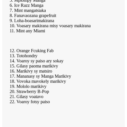
5. Mpiompy Manga
6. Ice Razz Manga
7. Mint mangatsiaka
8. Fanavaozana grapefruit
9. Loha-boasarimakirana
10. Voasary makirana misy voasary makirana
11. Mint any Miami
12. Orange Fcuking Fab
13. Totohondry
14. Voaroy sy paiso ary sokay
15. Gilasy paoma marikivy
16. Marikivy sy matsiro
17. Mananasy sy Manga Marikivy
18. Vovoka mavokely marikivy
19. Mololo marikivy
20. Strawberry B-Pop
21. Gilasy voatavo
22. Voaroy fotsy paiso