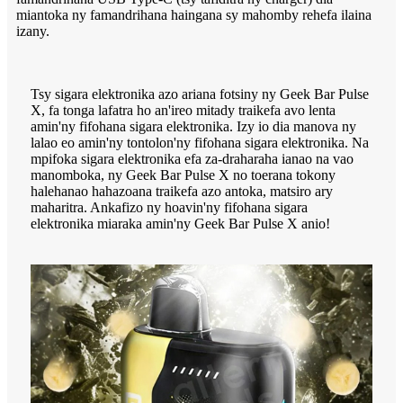
miantoka ny famandrihana haingana sy mahomby rehefa ilaina
izany.
Tsy sigara elektronika azo ariana fotsiny ny Geek Bar Pulse
X, fa tonga lafatra ho an'ireo mitady traikefa avo lenta
amin'ny fifohana sigara elektronika. Izy io dia manova ny
lalao eo amin'ny tontolon'ny fifohana sigara elektronika. Na
mpifoka sigara elektronika efa za-draharaha ianao na vao
manomboka, ny Geek Bar Pulse X no toerana tokony
halehanao hahazoana traikefa azo antoka, matsiro ary
maharitra. Ankafizo ny hoavin'ny fifohana sigara
elektronika miaraka amin'ny Geek Bar Pulse X anio!