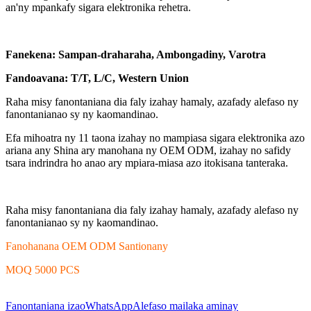
an'ny mpankafy sigara elektronika rehetra.
Fanekena: Sampan-draharaha, Ambongadiny, Varotra
Fandoavana: T/T, L/C, Western Union
Raha misy fanontaniana dia faly izahay hamaly, azafady alefaso ny
fanontanianao sy ny kaomandinao.
Efa mihoatra ny 11 taona izahay no mampiasa sigara elektronika azo
ariana any Shina ary manohana ny OEM ODM, izahay no safidy
tsara indrindra ho anao ary mpiara-miasa azo itokisana tanteraka.
Raha misy fanontaniana dia faly izahay hamaly, azafady alefaso ny
fanontanianao sy ny kaomandinao.
Fanohanana OEM ODM Santionany
MOQ 5000 PCS
Fanontaniana izao
WhatsApp
Alefaso mailaka aminay