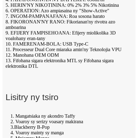
5. HERIN'NY NIKOTININA: 0% 2% 3% 5% Nikotinina
6. OPERATION: Azo ampiasaina ny "Show-Active"
7. INGOM-PAMPANAFANA: Roa sosona harato
8. FIKORONAN'NY RANO: Fikorianan'ny rivotra azo
amboarina
9. EFIJERY FAMPISEHOANA: Efijery miolikolika 3D
voalohany eran-tany
10. FAMERENAM-BOLA: USB Type-C
11. Processeur Dual Core miaraka amin'ny Teknolojia VPU
12. Manohana OEM ODM
13. Fifohana sigara elektronika MTL sy Fifohana sigara
elektronika DTL
Lisitry ny tsiro
1. Mangatsiaka ny akondro Taffy
2. Voaroy sy serizy voasary makirana
3.Blackberry B-Pop
4. Voaroy mainty sy manga