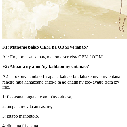
F1: Manome baiko OEM na ODM ve ianao?
A1: Eny, orinasa izahay, manome serivisy OEM / ODM.
F2: Ahoana ny amin'ny kalitaon'ny entanao?
A2：Tokony handalo fitsapana kalitao farafahakeliny 5 ny entana
rehetra mba hahazoana antoka fa ao anatin'ny toe-javatra tsara izy
ireo.
1: fitaovana tonga any amin'ny orinasa,
2: ampahany vita antsasany,
3: kitapo manontolo,
4: dingana fitsapana,