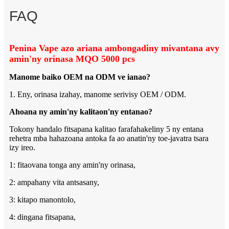
FAQ
Penina Vape azo ariana ambongadiny mivantana avy
amin'ny orinasa MQO 5000 pcs
Manome baiko OEM na ODM ve ianao?
1. Eny, orinasa izahay, manome serivisy OEM / ODM.
Ahoana ny amin'ny kalitaon'ny entanao?
Tokony handalo fitsapana kalitao farafahakeliny 5 ny entana
rehetra mba hahazoana antoka fa ao anatin'ny toe-javatra tsara
izy ireo.
1: fitaovana tonga any amin'ny orinasa,
2: ampahany vita antsasany,
3: kitapo manontolo,
4: dingana fitsapana,