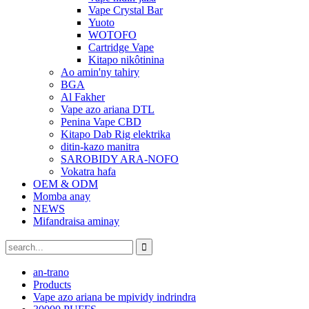
Vape Crystal Bar
Yuoto
WOTOFO
Cartridge Vape
Kitapo nikôtinina
Ao amin'ny tahiry
BGA
Al Fakher
Vape azo ariana DTL
Penina Vape CBD
Kitapo Dab Rig elektrika
ditin-kazo manitra
SAROBIDY ARA-NOFO
Vokatra hafa
OEM & ODM
Momba anay
NEWS
Mifandraisa aminay
an-trano
Products
Vape azo ariana be mpividy indrindra