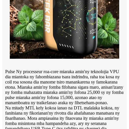
Pulse Ny processeur roa-core miaraka amin'ny teknolojia VPU
dia miantoka ny fahombiazana tsara indrindra, raha toa kosa ny
coil roa sosona dia manome tsiro manankarena sy famokarana
etona. Miaraka amin'ny fomba fifohana sigara maro, anisan'izany
ny fomba mahazatra miaraka amin'ny fofona 25,000 sy ny fomba
pulse miaraka amin'ny fofona 15,000, azonao atao ny
manamboatra ny traikefanao araka ny fihetseham-ponao.
Na mitady MTL kely kokoa ianao na DTL malalaka kokoa, ny
fanitsiana ny fikorianan'ny rivotra dia ahafahanao manatsara ny
fisarihanao. Mora ampiasaina ity fitaovana ity miaraka amin'ny
fomba misintona mba hampandeha azy, ary ny seranana
famandrihana USB Type-C (tsy tafiditra ny charger) dia