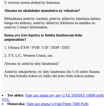
5: avereno jerena alohan'ny fonosana.
Ahoana no ahafahako manafatra ny vokatrao?
Mifandraisa amin'ny varotray amin'ny alàlan'ny famelana hafatra
banga eto ambany, amin'ny alàlan'ny telefaona na mailaka ao
amin'ny Contact Information.
Inona avy ireo fepetra sy fomba fandoavam-bola
ampiasainao?
1. Orinasa EXW / FOB / CIF / DDP / DDU
2. T/T, L/C, Western Union, sns.
Ahoana ny amin'ny daty fanaterana?
Amin'ny ankapobeny, ny daty fanaterana dia 5-10 andro fiasana.
Fa raha betsaka kokoa ny baiko dia jereo bebe kokoa izahay.
Teo aloha:
Vape azo ariana avy any UAE SHISHA 10000 puffs
DTL
Manaraka:
Vape azo ariana Crystal Prime 7000 Puffs