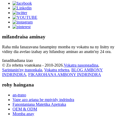
mifandraisa aminay
Raha mila fanazavana fanampiny momba ny vokatra na ny lisitry ny
vidiny dia avelao izahay ary hifandray aminao ao anatin'ny 24 ora.
fanadihadiana izao
© Zo rehetra voatokana - 2010-2026.
Vokatra nasongadina
,
Sarintanin'ny tranonkala
,
Vokatra rehetra
,
BLOG AMBONY
INDRINDRA
,
FIKAROHANA AMBONY INDRINDRA
rohy haingana
an-trano
Vape azo ariana be mpividy indrindra
Fanontaniana Matetika Apetraka
OEM & ODM
Momba anay