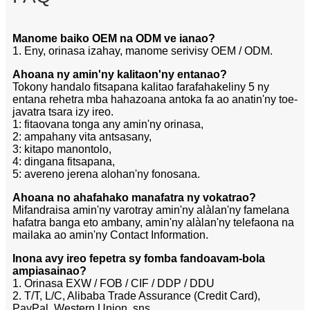
Manome baiko OEM na ODM ve ianao?
1. Eny, orinasa izahay, manome serivisy OEM / ODM.
Ahoana ny amin'ny kalitaon'ny entanao?
Tokony handalo fitsapana kalitao farafahakeliny 5 ny
entana rehetra mba hahazoana antoka fa ao anatin'ny toe-
javatra tsara izy ireo.
1: fitaovana tonga any amin'ny orinasa,
2: ampahany vita antsasany,
3: kitapo manontolo,
4: dingana fitsapana,
5: avereno jerena alohan'ny fonosana.
Ahoana no ahafahako manafatra ny vokatrao?
Mifandraisa amin'ny varotray amin'ny alàlan'ny famelana
hafatra banga eto ambany, amin'ny alàlan'ny telefaona na
mailaka ao amin'ny Contact Information.
Inona avy ireo fepetra sy fomba fandoavam-bola
ampiasainao?
1. Orinasa EXW / FOB / CIF / DDP / DDU
2. T/T, L/C, Alibaba Trade Assurance (Credit Card),
PayPal, Western Union, sns.