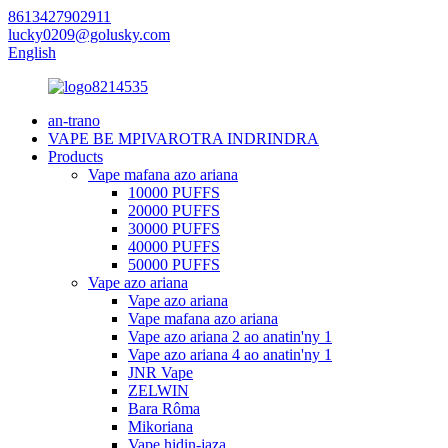
8613427902911
lucky0209@golusky.com
English
an-trano
VAPE BE MPIVAROTRA INDRINDRA
Products
Vape mafana azo ariana
10000 PUFFS
20000 PUFFS
30000 PUFFS
40000 PUFFS
50000 PUFFS
Vape azo ariana
Vape azo ariana
Vape mafana azo ariana
Vape azo ariana 2 ao anatin'ny 1
Vape azo ariana 4 ao anatin'ny 1
JNR Vape
ZELWIN
Bara Rôma
Mikoriana
Vape hidin-jaza