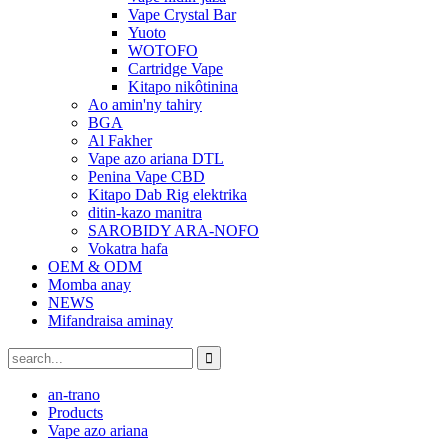
Vape Crystal Bar
Yuoto
WOTOFO
Cartridge Vape
Kitapo nikôtinina
Ao amin'ny tahiry
BGA
Al Fakher
Vape azo ariana DTL
Penina Vape CBD
Kitapo Dab Rig elektrika
ditin-kazo manitra
SAROBIDY ARA-NOFO
Vokatra hafa
OEM & ODM
Momba anay
NEWS
Mifandraisa aminay
an-trano
Products
Vape azo ariana