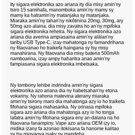
Ity sigara elektronika azo ariana ity dia misy amin'ny
tsiro 15 samihafa, manomboka amin'ny mamy sy
mamy ka hatramin'ny matanjaka sy matanjaka.
Miaraka amin'ny tahan'ny nikôtinina 20mg, 30mg, ary
50mg azo alaina, dia misy zavatra ho an'ny mpifoka
sigara elektronika rehetra. Ny sigara elektronika azo
ariana dia averina ampiasaina amin'ny alàlan'ny
tariby USB Type-C, izay mahatonga ny famandrihana
ny fitaovanao ho traikefa haingana sy tsy misy
manahirana. Ny fitaovana dia misy bateria 500mAh
namboarina, izay ampy haharitra anao amin'ny
fampiasana sigara elektronika imbetsaka.
Ny tombony lehibe indrindra amin'ny sigara
elektronika azo ariana dia ny habetsahan'ny etona
vokariny. Ny rahona matevina aterany miaraka
amin'ny tsirony maro dia mahatonga azy io ho traikefa
fifohana sigara mahasarika. Ny orinasa mpifoka
sigara azo ariana dia mahatonga azy io ho tonga
lafatra amin'ny fifohana sigara eny an-dalana na ho
fitaovana fanampiny. Vape azo ariana OEM izy io,
midika izany fa azonao itokisana fa hanome kalitao
sy tsy miovaova isaky ny mandeha.