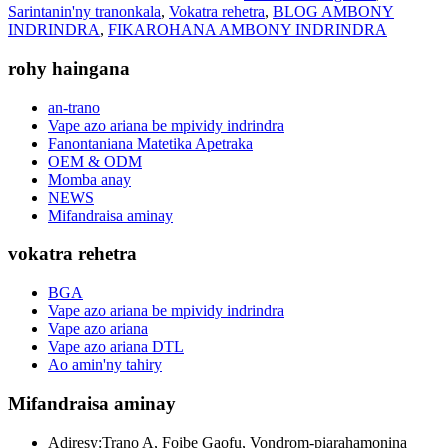
Sarintanin'ny tranonkala
,
Vokatra rehetra
,
BLOG AMBONY
INDRINDRA
,
FIKAROHANA AMBONY INDRINDRA
rohy haingana
an-trano
Vape azo ariana be mpividy indrindra
Fanontaniana Matetika Apetraka
OEM & ODM
Momba anay
NEWS
Mifandraisa aminay
vokatra rehetra
BGA
Vape azo ariana be mpividy indrindra
Vape azo ariana
Vape azo ariana DTL
Ao amin'ny tahiry
Mifandraisa aminay
Adiresy:
Trano A, Foibe Gaofu, Vondrom-piarahamonina