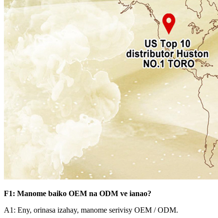
F1: Manome baiko OEM na ODM ve ianao?
A1: Eny, orinasa izahay, manome serivisy OEM / ODM.