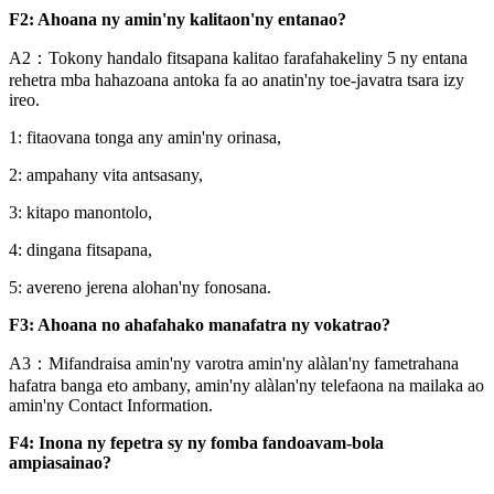
F2: Ahoana ny amin'ny kalitaon'ny entanao?
A2：Tokony handalo fitsapana kalitao farafahakeliny 5 ny entana
rehetra mba hahazoana antoka fa ao anatin'ny toe-javatra tsara izy
ireo.
1: fitaovana tonga any amin'ny orinasa,
2: ampahany vita antsasany,
3: kitapo manontolo,
4: dingana fitsapana,
5: avereno jerena alohan'ny fonosana.
F3: Ahoana no ahafahako manafatra ny vokatrao?
A3：Mifandraisa amin'ny varotra amin'ny alàlan'ny fametrahana
hafatra banga eto ambany, amin'ny alàlan'ny telefaona na mailaka ao
amin'ny Contact Information.
F4: Inona ny fepetra sy ny fomba fandoavam-bola
ampiasainao?