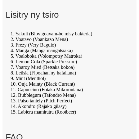
Lisitry ny tsiro
1. Yakult (Biby goavam-be misy bakteria)
2. Voatavo (Voankazo Mena)
3. Frezy (Very Baguio)
4. Manga (Manga mangatsiaka)
5. Voaloboka (Volompotsy Matroka)
6. Lemon Cola (Sparkle Pressure)
7. Voaroy Mied (Betsaka kokoa)
8. Letisia (Fipoahan'ny hafaliana)
9. Mint (Menthol)
10. Onja Mainty (Black Currant)
11. Capuccino (Fotaka Mikorontana)
12. Bubblegum (Tafondro Mena)
13. Paiso tantely (Pitch Perfect)
14. Akondro (Rajako gilasy)
15. Labiera mamiratra (Rootbeer)
FAQ