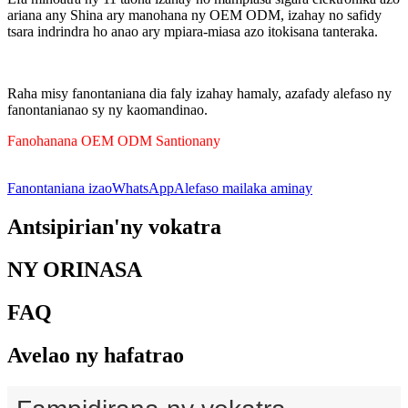
ariana any Shina ary manohana ny OEM ODM, izahay no safidy
tsara indrindra ho anao ary mpiara-miasa azo itokisana tanteraka.
Raha misy fanontaniana dia faly izahay hamaly, azafady alefaso ny
fanontanianao sy ny kaomandinao.
Fanohanana OEM ODM Santionany
Fanontaniana izao
WhatsApp
Alefaso mailaka aminay
Antsipirian'ny vokatra
NY ORINASA
FAQ
Avelao ny hafatrao