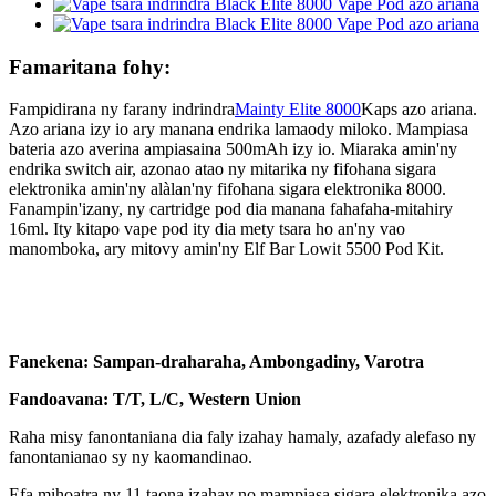
Famaritana fohy:
Fampidirana ny farany indrindra
Mainty Elite 8000
Kaps azo ariana.
Azo ariana izy io ary manana endrika lamaody miloko. Mampiasa
bateria azo averina ampiasaina 500mAh izy io. Miaraka amin'ny
endrika switch air, azonao atao ny mitarika ny fifohana sigara
elektronika amin'ny alàlan'ny fifohana sigara elektronika 8000.
Fanampin'izany, ny cartridge pod dia manana fahafaha-mitahiry
16ml. Ity kitapo vape pod ity dia mety tsara ho an'ny vao
manomboka, ary mitovy amin'ny Elf Bar Lowit 5500 Pod Kit.
Fanekena: Sampan-draharaha, Ambongadiny, Varotra
Fandoavana: T/T, L/C, Western Union
Raha misy fanontaniana dia faly izahay hamaly, azafady alefaso ny
fanontanianao sy ny kaomandinao.
Efa mihoatra ny 11 taona izahay no mampiasa sigara elektronika azo