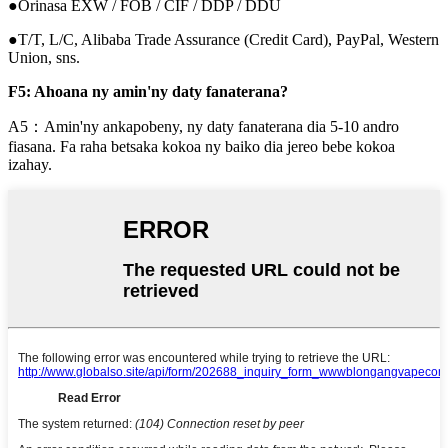
●Orinasa EXW / FOB / CIF / DDP / DDU
●T/T, L/C, Alibaba Trade Assurance (Credit Card), PayPal, Western
Union, sns.
F5: Ahoana ny amin'ny daty fanaterana?
A5：Amin'ny ankapobeny, ny daty fanaterana dia 5-10 andro
fiasana. Fa raha betsaka kokoa ny baiko dia jereo bebe kokoa
izahay.