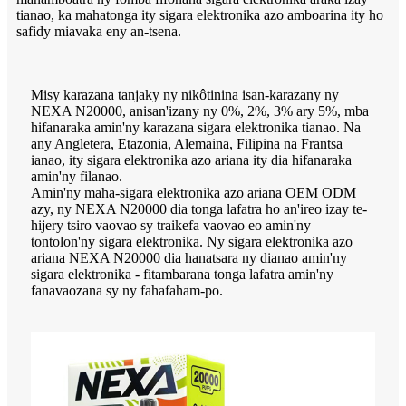
tianao, ka mahatonga ity sigara elektronika azo amboarina ity ho
safidy miavaka eny an-tsena.
Misy karazana tanjaky ny nikôtinina isan-karazany ny
NEXA N20000, anisan'izany ny 0%, 2%, 3% ary 5%, mba
hifanaraka amin'ny karazana sigara elektronika tianao. Na
any Angletera, Etazonia, Alemaina, Filipina na Frantsa
ianao, ity sigara elektronika azo ariana ity dia hifanaraka
amin'ny filanao.
Amin'ny maha-sigara elektronika azo ariana OEM ODM
azy, ny NEXA N20000 dia tonga lafatra ho an'ireo izay te-
hijery tsiro vaovao sy traikefa vaovao eo amin'ny
tontolon'ny sigara elektronika. Ny sigara elektronika azo
ariana NEXA N20000 dia hanatsara ny dianao amin'ny
sigara elektronika - fitambarana tonga lafatra amin'ny
fanavaozana sy ny fahafaham-po.