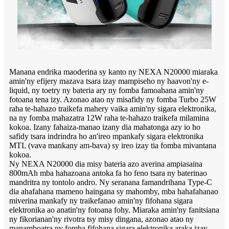
Manana endrika maoderina sy kanto ny NEXA N20000 miaraka
amin'ny efijery mazava tsara izay mampiseho ny haavon'ny e-
liquid, ny toetry ny bateria ary ny fomba famoahana amin'ny
fotoana tena izy. Azonao atao ny misafidy ny fomba Turbo 25W
raha te-hahazo traikefa mahery vaika amin'ny sigara elektronika,
na ny fomba mahazatra 12W raha te-hahazo traikefa milamina
kokoa. Izany fahaiza-manao izany dia mahatonga azy io ho
safidy tsara indrindra ho an'ireo mpankafy sigara elektronika
MTL (vava mankany am-bava) sy ireo izay tia fomba mivantana
kokoa.
Ny NEXA N20000 dia misy bateria azo averina ampiasaina
800mAh mba hahazoana antoka fa ho feno tsara ny baterinao
mandritra ny tontolo andro. Ny seranana famandrihana Type-C
dia ahafahana mameno haingana sy mahomby, mba hahafahanao
miverina mankafy ny traikefanao amin'ny fifohana sigara
elektronika ao anatin'ny fotoana fohy. Miaraka amin'ny fanitsiana
ny fikorianan'ny rivotra tsy misy dingana, azonao atao ny
manamboatra ny fomba fifohana sigara elektronika araka izay