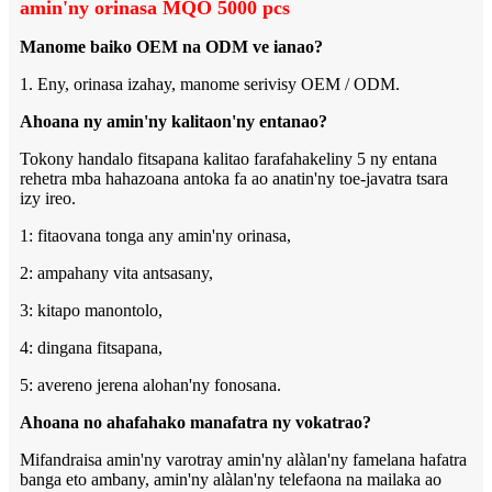
amin'ny orinasa MQO 5000 pcs
Manome baiko OEM na ODM ve ianao?
1. Eny, orinasa izahay, manome serivisy OEM / ODM.
Ahoana ny amin'ny kalitaon'ny entanao?
Tokony handalo fitsapana kalitao farafahakeliny 5 ny entana
rehetra mba hahazoana antoka fa ao anatin'ny toe-javatra tsara
izy ireo.
1: fitaovana tonga any amin'ny orinasa,
2: ampahany vita antsasany,
3: kitapo manontolo,
4: dingana fitsapana,
5: avereno jerena alohan'ny fonosana.
Ahoana no ahafahako manafatra ny vokatrao?
Mifandraisa amin'ny varotray amin'ny alàlan'ny famelana hafatra
banga eto ambany, amin'ny alàlan'ny telefaona na mailaka ao