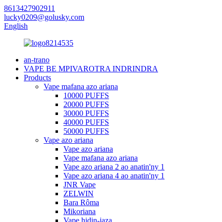
8613427902911
lucky0209@golusky.com
English
an-trano
VAPE BE MPIVAROTRA INDRINDRA
Products
Vape mafana azo ariana
10000 PUFFS
20000 PUFFS
30000 PUFFS
40000 PUFFS
50000 PUFFS
Vape azo ariana
Vape azo ariana
Vape mafana azo ariana
Vape azo ariana 2 ao anatin'ny 1
Vape azo ariana 4 ao anatin'ny 1
JNR Vape
ZELWIN
Bara Rôma
Mikoriana
Vape hidin-jaza