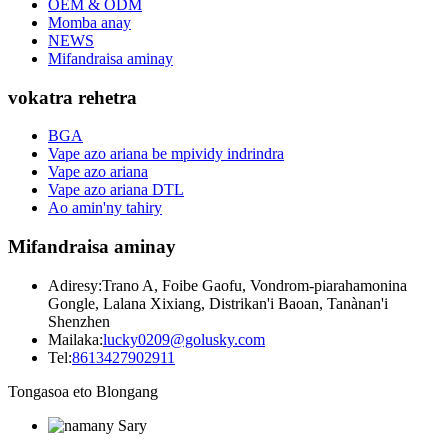
OEM & ODM
Momba anay
NEWS
Mifandraisa aminay
vokatra rehetra
BGA
Vape azo ariana be mpividy indrindra
Vape azo ariana
Vape azo ariana DTL
Ao amin'ny tahiry
Mifandraisa aminay
Adiresy:
Trano A, Foibe Gaofu, Vondrom-piarahamonina
Gongle, Lalana Xixiang, Distrikan'i Baoan, Tanànan'i
Shenzhen
Mailaka:
lucky0209@golusky.com
Tel:
8613427902911
Tongasoa eto Blongang