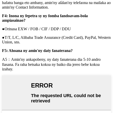
hafatra banga eto ambany, amin'ny alàlan'ny telefaona na mailaka ao
amin'ny Contact Information.
F4: Inona ny fepetra sy ny fomba fandoavam-bola
ampiasainao?
●Orinasa EXW / FOB / CIF / DDP / DDU
●T/T, L/C, Alibaba Trade Assurance (Credit Card), PayPal, Western
Union, sns.
F5: Ahoana ny amin'ny daty fanaterana?
A5：Amin'ny ankapobeny, ny daty fanaterana dia 5-10 andro
fiasana. Fa raha betsaka kokoa ny baiko dia jereo bebe kokoa
izahay.