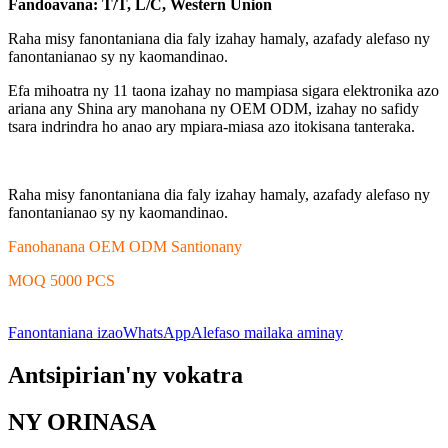
Fandoavana: T/T, L/C, Western Union
Raha misy fanontaniana dia faly izahay hamaly, azafady alefaso ny
fanontanianao sy ny kaomandinao.
Efa mihoatra ny 11 taona izahay no mampiasa sigara elektronika azo
ariana any Shina ary manohana ny OEM ODM, izahay no safidy
tsara indrindra ho anao ary mpiara-miasa azo itokisana tanteraka.
Raha misy fanontaniana dia faly izahay hamaly, azafady alefaso ny
fanontanianao sy ny kaomandinao.
Fanohanana OEM ODM Santionany
MOQ 5000 PCS
Fanontaniana izao
WhatsApp
Alefaso mailaka aminay
Antsipirian'ny vokatra
NY ORINASA