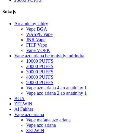
20000 PUFFS
Sokajy
Ao amin'ny tahiry
Vape BGA
WASPE Vape
JNR Vape
FIHP Vape
Vape VOPK
Vape azo ariana be mpividy indrindra
10000 PUFFS
20000 PUFFS
30000 PUFFS
40000 PUFFS
50000 PUFFS
Vape azo ariana 4 ao anatin'ny 1
Vape azo ariana 2 ao anatin'ny 1
BGA
ZELWIN
Al Fakher
Vape azo ariana
Vape mafana azo ariana
Vape azo ariana
ZELWIN