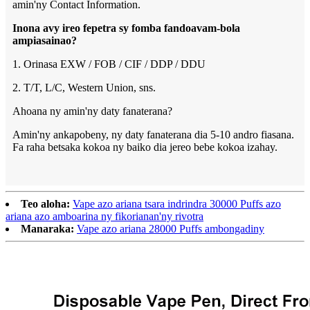
amin'ny Contact Information.
Inona avy ireo fepetra sy fomba fandoavam-bola
ampiasainao?
1. Orinasa EXW / FOB / CIF / DDP / DDU
2. T/T, L/C, Western Union, sns.
Ahoana ny amin'ny daty fanaterana?
Amin'ny ankapobeny, ny daty fanaterana dia 5-10 andro fiasana.
Fa raha betsaka kokoa ny baiko dia jereo bebe kokoa izahay.
Teo aloha:
Vape azo ariana tsara indrindra 30000 Puffs azo
ariana azo amboarina ny fikorianan'ny rivotra
Manaraka:
Vape azo ariana 28000 Puffs ambongadiny