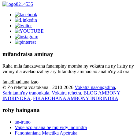
mifandraisa aminay
Raha mila fanazavana fanampiny momba ny vokatra na ny lisitry ny
vidiny dia avelao izahay ary hifandray aminao ao anatin'ny 24 ora.
fanadihadiana izao
© Zo rehetra voatokana - 2010-2026.
Vokatra nasongadina
,
Sarintanin'ny tranonkala
,
Vokatra rehetra
,
BLOG AMBONY
INDRINDRA
,
FIKAROHANA AMBONY INDRINDRA
rohy haingana
an-trano
Vape azo ariana be mpividy indrindra
Fanontaniana Matetika Apetraka