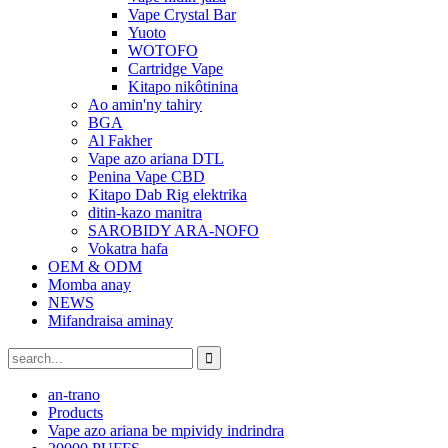
Vape Crystal Bar
Yuoto
WOTOFO
Cartridge Vape
Kitapo nikôtinina
Ao amin'ny tahiry
BGA
Al Fakher
Vape azo ariana DTL
Penina Vape CBD
Kitapo Dab Rig elektrika
ditin-kazo manitra
SAROBIDY ARA-NOFO
Vokatra hafa
OEM & ODM
Momba anay
NEWS
Mifandraisa aminay
an-trano
Products
Vape azo ariana be mpividy indrindra