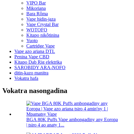
VIPO Bar
Mikoriana
Bara Rôma
Vape hidin-jaza
Vape Crystal Bar
WOTOFO
Kitapo nikôtinina
Yuoto
Cartridge Vape
Vape azo ariana DTL
Penina Vape CBD
Kitapo Dab Rig elektrika
SAROBIDY ARA-NOFO
ditin-kazo manitra
Vokatra hafa
Vokatra nasongadina
BGA 80K Puffs Vape ambongadiny any Eoropa
| tsiro 4 ao anaty 1...