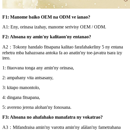
F1: Manome baiko OEM na ODM ve ianao?
A1: Eny, orinasa izahay, manome serivisy OEM / ODM.
F2: Ahoana ny amin'ny kalitaon'ny entanao?
A2：Tokony handalo fitsapana kalitao farafahakeliny 5 ny entana
rehetra mba hahazoana antoka fa ao anatin'ny toe-javatra tsara izy
ireo.
1: fitaovana tonga any amin'ny orinasa,
2: ampahany vita antsasany,
3: kitapo manontolo,
4: dingana fitsapana,
5: avereno jerena alohan'ny fonosana.
F3: Ahoana no ahafahako manafatra ny vokatrao?
A3：Mifandraisa amin'ny varotra amin'ny alàlan'ny fametrahana