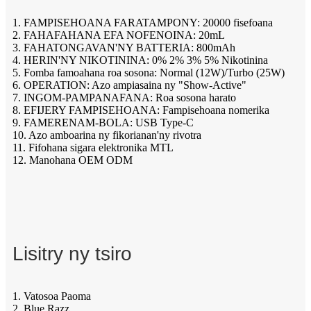
1. FAMPISEHOANA FARATAMPONY: 20000 fisefoana
2. FAHAFAHANA EFA NOFENOINA: 20mL
3. FAHATONGAVAN'NY BATTERIA: 800mAh
4. HERIN'NY NIKOTININA: 0% 2% 3% 5% Nikotinina
5. Fomba famoahana roa sosona: Normal (12W)/Turbo (25W)
6. OPERATION: Azo ampiasaina ny "Show-Active"
7. INGOM-PAMPANAFANA: Roa sosona harato
8. EFIJERY FAMPISEHOANA: Fampisehoana nomerika
9. FAMERENAM-BOLA: USB Type-C
10. Azo amboarina ny fikorianan'ny rivotra
11. Fifohana sigara elektronika MTL
12. Manohana OEM ODM
Lisitry ny tsiro
1. Vatosoa Paoma
2. Blue Razz