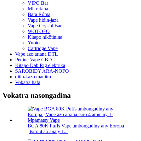
VIPO Bar
Mikoriana
Bara Rôma
Vape hidin-jaza
Vape Crystal Bar
WOTOFO
Kitapo nikôtinina
Yuoto
Cartridge Vape
Vape azo ariana DTL
Penina Vape CBD
Kitapo Dab Rig elektrika
SAROBIDY ARA-NOFO
ditin-kazo manitra
Vokatra hafa
Vokatra nasongadina
BGA 80K Puffs Vape ambongadiny any Eoropa
| tsiro 4 ao anaty 1...