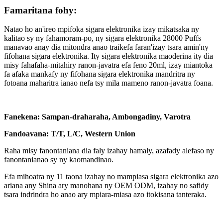
Famaritana fohy:
Natao ho an'ireo mpifoka sigara elektronika izay mikatsaka ny
kalitao sy ny fahamoram-po, ny sigara elektronika 28000 Puffs
manavao anay dia mitondra anao traikefa faran'izay tsara amin'ny
fifohana sigara elektronika. Ity sigara elektronika maoderina ity dia
misy fahafaha-mitahiry ranon-javatra efa feno 20ml, izay miantoka
fa afaka mankafy ny fifohana sigara elektronika mandritra ny
fotoana maharitra ianao nefa tsy mila mameno ranon-javatra foana.
Fanekena: Sampan-draharaha, Ambongadiny, Varotra
Fandoavana: T/T, L/C, Western Union
Raha misy fanontaniana dia faly izahay hamaly, azafady alefaso ny
fanontanianao sy ny kaomandinao.
Efa mihoatra ny 11 taona izahay no mampiasa sigara elektronika azo
ariana any Shina ary manohana ny OEM ODM, izahay no safidy
tsara indrindra ho anao ary mpiara-miasa azo itokisana tanteraka.