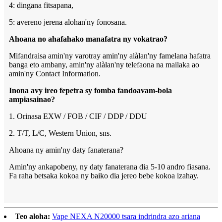
4: dingana fitsapana,
5: avereno jerena alohan'ny fonosana.
Ahoana no ahafahako manafatra ny vokatrao?
Mifandraisa amin'ny varotray amin'ny alàlan'ny famelana hafatra
banga eto ambany, amin'ny alàlan'ny telefaona na mailaka ao
amin'ny Contact Information.
Inona avy ireo fepetra sy fomba fandoavam-bola
ampiasainao?
1. Orinasa EXW / FOB / CIF / DDP / DDU
2. T/T, L/C, Western Union, sns.
Ahoana ny amin'ny daty fanaterana?
Amin'ny ankapobeny, ny daty fanaterana dia 5-10 andro fiasana.
Fa raha betsaka kokoa ny baiko dia jereo bebe kokoa izahay.
Teo aloha:
Vape NEXA N20000 tsara indrindra azo ariana