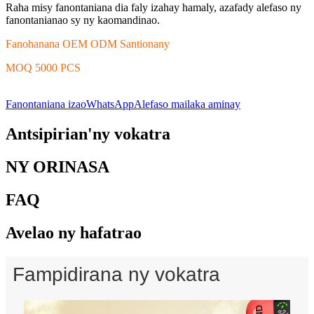
Raha misy fanontaniana dia faly izahay hamaly, azafady alefaso ny
fanontanianao sy ny kaomandinao.
Fanohanana OEM ODM Santionany
MOQ 5000 PCS
Fanontaniana izao
WhatsApp
Alefaso mailaka aminay
Antsipirian'ny vokatra
NY ORINASA
FAQ
Avelao ny hafatrao
Fampidirana ny vokatra