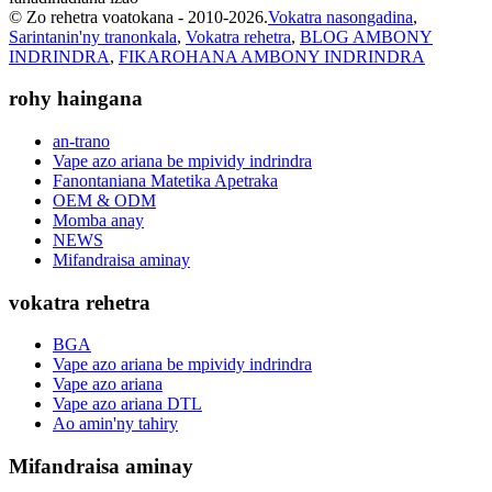
© Zo rehetra voatokana - 2010-2026.
Vokatra nasongadina
,
Sarintanin'ny tranonkala
,
Vokatra rehetra
,
BLOG AMBONY
INDRINDRA
,
FIKAROHANA AMBONY INDRINDRA
rohy haingana
an-trano
Vape azo ariana be mpividy indrindra
Fanontaniana Matetika Apetraka
OEM & ODM
Momba anay
NEWS
Mifandraisa aminay
vokatra rehetra
BGA
Vape azo ariana be mpividy indrindra
Vape azo ariana
Vape azo ariana DTL
Ao amin'ny tahiry
Mifandraisa aminay