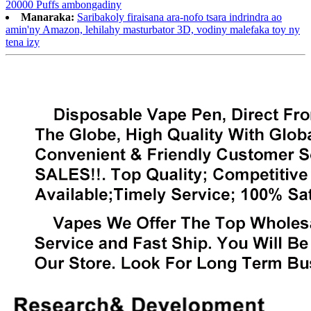
20000 Puffs ambongadiny
Manaraka:
Saribakoly firaisana ara-nofo tsara indrindra ao
amin'ny Amazon, lehilahy masturbator 3D, vodiny malefaka toy ny
tena izy