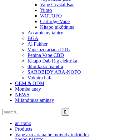
Vape Crystal Bar
Yuoto
WOTOFO
Cartridge Vape
Kitapo nikôtinina
Ao amin'ny tahiry
BGA
Al Fakher
Vape azo ariana DTL
Penina Vape CBD
Kitapo Dab Rig elektrika
ditin-kazo manitra
SAROBIDY ARA-NOFO
Vokatra hafa
OEM & ODM
Momba anay
NEWS
Mifandraisa aminay
an-trano
Products
Vape azo ariana be mpividy indrindra