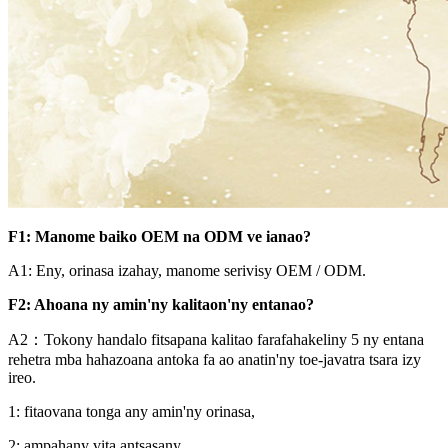
F1: Manome baiko OEM na ODM ve ianao?
A1: Eny, orinasa izahay, manome serivisy OEM / ODM.
F2: Ahoana ny amin'ny kalitaon'ny entanao?
A2：Tokony handalo fitsapana kalitao farafahakeliny 5 ny entana
rehetra mba hahazoana antoka fa ao anatin'ny toe-javatra tsara izy
ireo.
1: fitaovana tonga any amin'ny orinasa,
2: ampahany vita antsasany,