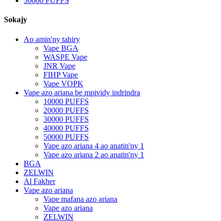
30000 PUFFS
Sokajy
Ao amin'ny tahiry
Vape BGA
WASPE Vape
JNR Vape
FIHP Vape
Vape VOPK
Vape azo ariana be mpividy indrindra
10000 PUFFS
20000 PUFFS
30000 PUFFS
40000 PUFFS
50000 PUFFS
Vape azo ariana 4 ao anatin'ny 1
Vape azo ariana 2 ao anatin'ny 1
BGA
ZELWIN
Al Fakher
Vape azo ariana
Vape mafana azo ariana
Vape azo ariana
ZELWIN