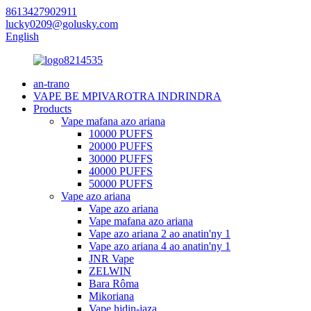
8613427902911
lucky0209@golusky.com
English
an-trano
VAPE BE MPIVAROTRA INDRINDRA
Products
Vape mafana azo ariana
10000 PUFFS
20000 PUFFS
30000 PUFFS
40000 PUFFS
50000 PUFFS
Vape azo ariana
Vape azo ariana
Vape mafana azo ariana
Vape azo ariana 2 ao anatin'ny 1
Vape azo ariana 4 ao anatin'ny 1
JNR Vape
ZELWIN
Bara Rôma
Mikoriana
Vape hidin-jaza