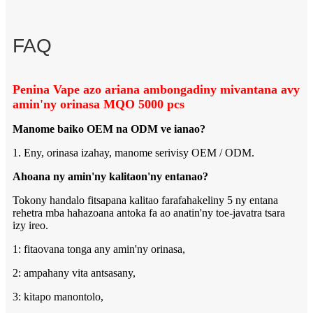
FAQ
Penina Vape azo ariana ambongadiny mivantana avy
amin'ny orinasa MQO 5000 pcs
Manome baiko OEM na ODM ve ianao?
1. Eny, orinasa izahay, manome serivisy OEM / ODM.
Ahoana ny amin'ny kalitaon'ny entanao?
Tokony handalo fitsapana kalitao farafahakeliny 5 ny entana
rehetra mba hahazoana antoka fa ao anatin'ny toe-javatra tsara
izy ireo.
1: fitaovana tonga any amin'ny orinasa,
2: ampahany vita antsasany,
3: kitapo manontolo,