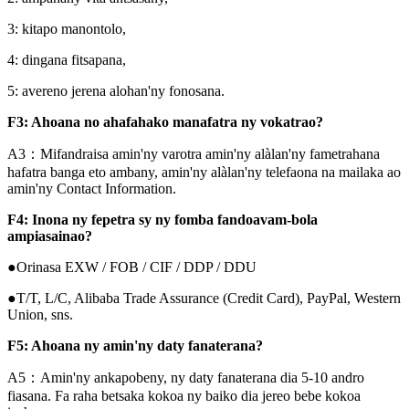
3: kitapo manontolo,
4: dingana fitsapana,
5: avereno jerena alohan'ny fonosana.
F3: Ahoana no ahafahako manafatra ny vokatrao?
A3：Mifandraisa amin'ny varotra amin'ny alàlan'ny fametrahana
hafatra banga eto ambany, amin'ny alàlan'ny telefaona na mailaka ao
amin'ny Contact Information.
F4: Inona ny fepetra sy ny fomba fandoavam-bola
ampiasainao?
●Orinasa EXW / FOB / CIF / DDP / DDU
●T/T, L/C, Alibaba Trade Assurance (Credit Card), PayPal, Western
Union, sns.
F5: Ahoana ny amin'ny daty fanaterana?
A5：Amin'ny ankapobeny, ny daty fanaterana dia 5-10 andro
fiasana. Fa raha betsaka kokoa ny baiko dia jereo bebe kokoa