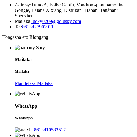
Adiresy:
Trano A, Foibe Gaofu, Vondrom-piarahamonina
Gongle, Lalana Xixiang, Distrikan'i Baoan, Tanànan'i
Shenzhen
Mailaka:
lucky0209@golusky.com
Tel:
8613427902911
Tongasoa eto Blongang
Mailaka
Mailaka
Mandefasa Mailaka
WhatsApp
WhatsApp
8613410583517