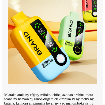
Miaraka amin'ny efijery miloko lehibe, azonao arahina mora
foana ny haavon'ny ranon-tsigara elektronika sy ny toetry ny
bateria, ka mora ampiasaina ho an'ny vao manomboka sy ny