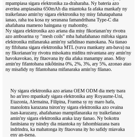
mpampiasa sigara elektronika za-draharaha. Ny bateria azo
averina ampiasaina 650mAh dia miantoka fa afaka mankafy ny
traikefanao amin'ny sigara elektronika tsy misy fahatapahana
ianao, raha toa kosa ny seranana famandrihana Type-C dia
ahafahana mameno haingana sy mahomby.
Ny sigara elektronika azo ariana dia misy fikorianan'ny rivotra
azo amboarina sy "mesh coils" mba hahafahanao mifoka sigara
elektronika mifanaraka amin'ny safidinao manokana. Na tianao
ny fifohana sigara elektronika MTL (vava mankany am-bava) na
ny fikorianan'ny rivotra misokatra miditra mivantana any amin'ny
havokavokao, ity fitaovana ity dia afaka manampy anao. Misy
amin'ny fifantohana nikôtinina 0%, 2%, 3%, ary 5%, azonao atao
ny misafidy ny fifantohana mifanaraka amin'ny filanao.
Ny sigara elektronika azo ariana OEM ODM dia mety tsara
ho an'ireo mpankafy sigara elektronika any Royaume-Uni,
Etazonia, Alemaina, Filipina, Frantsa sy ny maro hafa,
manolotra karazana tsiron'ny sigara elektronika azo ovaina
isan-karazany, ahafahanao mampifanaraka ny traikefanao
amin'ny sigara elektronika araka izay tianao. Ny bokotra
fanitsiana ny tsindry dia miantoka ny fahombiazana tsara
indrindra, ka mahatonga ity fitaovana ity ho safidy miavaka
eny an-tsena.