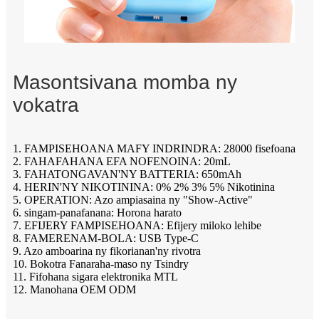
Masontsivana momba ny
vokatra
1. FAMPISEHOANA MAFY INDRINDRA: 28000 fisefoana
2. FAHAFAHANA EFA NOFENOINA: 20mL
3. FAHATONGAVAN'NY BATTERIA: 650mAh
4. HERIN'NY NIKOTININA: 0% 2% 3% 5% Nikotinina
5. OPERATION: Azo ampiasaina ny "Show-Active"
6. singam-panafanana: Horona harato
7. EFIJERY FAMPISEHOANA: Efijery miloko lehibe
8. FAMERENAM-BOLA: USB Type-C
9. Azo amboarina ny fikorianan'ny rivotra
10. Bokotra Fanaraha-maso ny Tsindry
11. Fifohana sigara elektronika MTL
12. Manohana OEM ODM