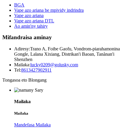
BGA
Vape azo ariana be mpividy indrindra
Vape azo ariana
Vape azo ariana DTL
Ao amin'ny tahiry
Mifandraisa aminay
Adiresy:
Trano A, Foibe Gaofu, Vondrom-piarahamonina
Gongle, Lalana Xixiang, Distrikan'i Baoan, Tanànan'i
Shenzhen
Mailaka:
lucky0209@golusky.com
Tel:
8613427902911
Tongasoa eto Blongang
Mailaka
Mailaka
Mandefasa Mailaka