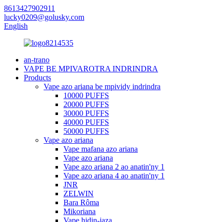
8613427902911
lucky0209@golusky.com
English
an-trano
VAPE BE MPIVAROTRA INDRINDRA
Products
Vape azo ariana be mpividy indrindra
10000 PUFFS
20000 PUFFS
30000 PUFFS
40000 PUFFS
50000 PUFFS
Vape azo ariana
Vape mafana azo ariana
Vape azo ariana
Vape azo ariana 2 ao anatin'ny 1
Vape azo ariana 4 ao anatin'ny 1
JNR
ZELWIN
Bara Rôma
Mikoriana
Vape hidin-jaza