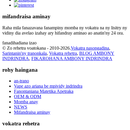
mifandraisa aminay
Raha mila fanazavana fanampiny momba ny vokatra na ny lisitry ny
vidiny dia avelao izahay ary hifandray aminao ao anatin'ny 24 ora.
fanadihadiana izao
© Zo rehetra voatokana - 2010-2026.
Vokatra nasongadina
,
Sarintanin'ny tranonkala
,
Vokatra rehetra
,
BLOG AMBONY
INDRINDRA
,
FIKAROHANA AMBONY INDRINDRA
rohy haingana
an-trano
Vape azo ariana be mpividy indrindra
Fanontaniana Matetika Apetraka
OEM & ODM
Momba anay
NEWS
Mifandraisa aminay
vokatra rehetra