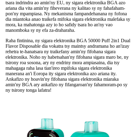
tsara indrindra ao amin'ny EU, ny sigara elektronika BGA azo
ariana dia vita amin'ny fiheverana ny kalitao sy ny fahafaham-
pon'ny mpampiasa. Ny mekanisma fampandehanana ny fofona
dia miantoka anao traikefa mifoka sigara elektronika malefaka sy
mora, ka mahatonga azy io ho safidy tsara ho an'ny vao
manomboka sy ny efa za-draharaha.
Raha fintinina, ny sigara elektronika BGA 50000 Puff 2in1 Dual
Flavor Disposable dia vokatra tsy maintsy andramana ho an'izay
rehetra te-hanatsara ny traikefany amin'ny fifohana sigara
elektronika. Noho ny habetsahan'ny fifohana sigara maro be, ny
tsirony roa sosona, ary ny endriny mora ampiasaina, dia tsy
mahagaga raha lasa tian'ireo mpifoka sigara elektronika
manerana an'i Eoropa ity sigara elektronika azo ariana ity.
Ankafizo ny hoavin'ny fifohana sigara elektronika miaraka
amin'ny BGA ary ankafizo ny fifangaroan'ny fahamoram-po sy
ny tsirony tonga lafatra!