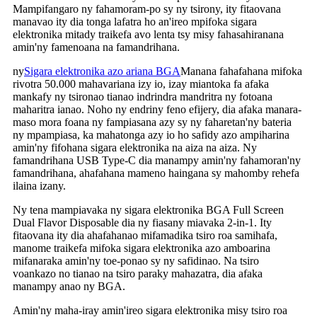
Mampifangaro ny fahamoram-po sy ny tsirony, ity fitaovana
manavao ity dia tonga lafatra ho an'ireo mpifoka sigara
elektronika mitady traikefa avo lenta tsy misy fahasahiranana
amin'ny famenoana na famandrihana.
ny
Sigara elektronika azo ariana BGA
Manana fahafahana mifoka
rivotra 50.000 mahavariana izy io, izay miantoka fa afaka
mankafy ny tsironao tianao indrindra mandritra ny fotoana
maharitra ianao. Noho ny endriny feno efijery, dia afaka manara-
maso mora foana ny fampiasana azy sy ny faharetan'ny bateria
ny mpampiasa, ka mahatonga azy io ho safidy azo ampiharina
amin'ny fifohana sigara elektronika na aiza na aiza. Ny
famandrihana USB Type-C dia manampy amin'ny fahamoran'ny
famandrihana, ahafahana mameno haingana sy mahomby rehefa
ilaina izany.
Ny tena mampiavaka ny sigara elektronika BGA Full Screen
Dual Flavor Disposable dia ny fiasany miavaka 2-in-1. Ity
fitaovana ity dia ahafahanao mifamadika tsiro roa samihafa,
manome traikefa mifoka sigara elektronika azo amboarina
mifanaraka amin'ny toe-ponao sy ny safidinao. Na tsiro
voankazo no tianao na tsiro paraky mahazatra, dia afaka
manampy anao ny BGA.
Amin'ny maha-iray amin'ireo sigara elektronika misy tsiro roa