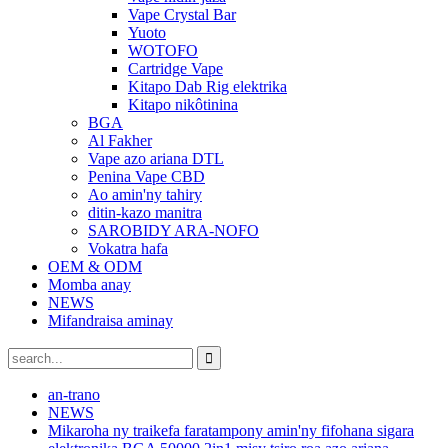
Vape Crystal Bar
Yuoto
WOTOFO
Cartridge Vape
Kitapo Dab Rig elektrika
Kitapo nikôtinina
BGA
Al Fakher
Vape azo ariana DTL
Penina Vape CBD
Ao amin'ny tahiry
ditin-kazo manitra
SAROBIDY ARA-NOFO
Vokatra hafa
OEM & ODM
Momba anay
NEWS
Mifandraisa aminay
an-trano
NEWS
Mikaroha ny traikefa faratampony amin'ny fifohana sigara