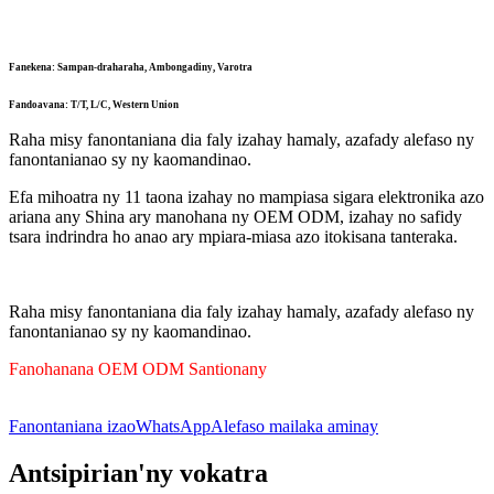
Fanekena: Sampan-draharaha, Ambongadiny, Varotra
Fandoavana: T/T, L/C, Western Union
Raha misy fanontaniana dia faly izahay hamaly, azafady alefaso ny
fanontanianao sy ny kaomandinao.
Efa mihoatra ny 11 taona izahay no mampiasa sigara elektronika azo
ariana any Shina ary manohana ny OEM ODM, izahay no safidy
tsara indrindra ho anao ary mpiara-miasa azo itokisana tanteraka.
Raha misy fanontaniana dia faly izahay hamaly, azafady alefaso ny
fanontanianao sy ny kaomandinao.
Fanohanana OEM ODM Santionany
Fanontaniana izao
WhatsApp
Alefaso mailaka aminay
Antsipirian'ny vokatra