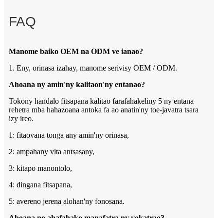
FAQ
Manome baiko OEM na ODM ve ianao?
1. Eny, orinasa izahay, manome serivisy OEM / ODM.
Ahoana ny amin'ny kalitaon'ny entanao?
Tokony handalo fitsapana kalitao farafahakeliny 5 ny entana
rehetra mba hahazoana antoka fa ao anatin'ny toe-javatra tsara
izy ireo.
1: fitaovana tonga any amin'ny orinasa,
2: ampahany vita antsasany,
3: kitapo manontolo,
4: dingana fitsapana,
5: avereno jerena alohan'ny fonosana.
Ahoana no ahafahako manafatra ny vokatrao?