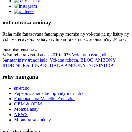
mifandraisa aminay
Raha mila fanazavana fanampiny momba ny vokatra na ny lisitry ny
vidiny dia avelao izahay ary hifandray aminao ao anatin'ny 24 ora.
fanadihadiana izao
© Zo rehetra voatokana - 2010-2026.
Vokatra nasongadina
,
Sarintanin'ny tranonkala
,
Vokatra rehetra
,
BLOG AMBONY
INDRINDRA
,
FIKAROHANA AMBONY INDRINDRA
rohy haingana
an-trano
Vape azo ariana be mpividy indrindra
Fanontaniana Matetika Apetraka
OEM & ODM
Momba anay
NEWS
Mifandraisa aminay
vokatra rehetra