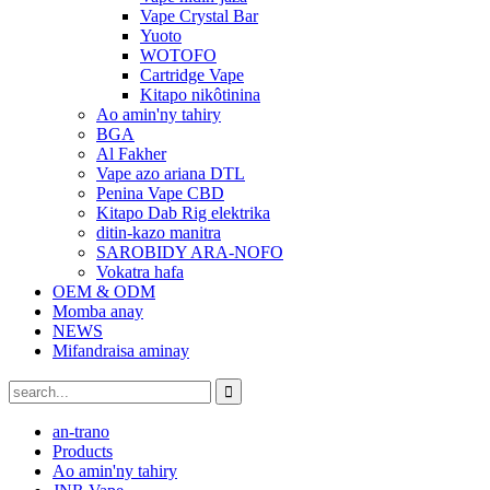
Vape Crystal Bar
Yuoto
WOTOFO
Cartridge Vape
Kitapo nikôtinina
Ao amin'ny tahiry
BGA
Al Fakher
Vape azo ariana DTL
Penina Vape CBD
Kitapo Dab Rig elektrika
ditin-kazo manitra
SAROBIDY ARA-NOFO
Vokatra hafa
OEM & ODM
Momba anay
NEWS
Mifandraisa aminay
an-trano
Products
Ao amin'ny tahiry