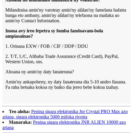
Mifandraisa amin'ny varotray amin'ny alàlan'ny famelana hafatra
banga eto ambany, amin'ny alàlan'ny telefaona na mailaka ao
amin'ny Contact Information.
Inona avy ireo fepetra sy fomba fandoavam-bola
ampiasainao?
1. Orinasa EXW / FOB / CIF / DDP / DDU
2. T/T, L/C, Alibaba Trade Assurance (Credit Card), PayPal,
Western Union, sns.
Ahoana ny amin'ny daty fanaterana?
Amin'ny ankapobeny, ny daty fanaterana dia 5-10 andro fiasana.
Fa raha betsaka kokoa ny baiko dia jereo bebe kokoa izahay.
Teo aloha:
Penina sigara elektronika Jnr Crystal PRO Max azo
ariana, sigara elektronika 5000 mifoka rivotra
Manaraka:
Penina sigara elektronika JNR ALIEN 10000 azo
ariana