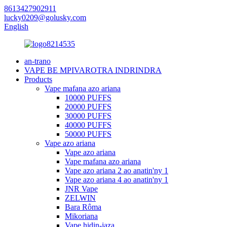
8613427902911
lucky0209@golusky.com
English
an-trano
VAPE BE MPIVAROTRA INDRINDRA
Products
Vape mafana azo ariana
10000 PUFFS
20000 PUFFS
30000 PUFFS
40000 PUFFS
50000 PUFFS
Vape azo ariana
Vape azo ariana
Vape mafana azo ariana
Vape azo ariana 2 ao anatin'ny 1
Vape azo ariana 4 ao anatin'ny 1
JNR Vape
ZELWIN
Bara Rôma
Mikoriana
Vape hidin-jaza