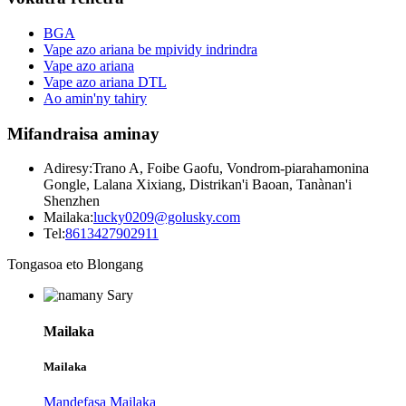
BGA
Vape azo ariana be mpividy indrindra
Vape azo ariana
Vape azo ariana DTL
Ao amin'ny tahiry
Mifandraisa aminay
Adiresy:
Trano A, Foibe Gaofu, Vondrom-piarahamonina
Gongle, Lalana Xixiang, Distrikan'i Baoan, Tanànan'i
Shenzhen
Mailaka:
lucky0209@golusky.com
Tel:
8613427902911
Tongasoa eto Blongang
Mailaka
Mailaka
Mandefasa Mailaka