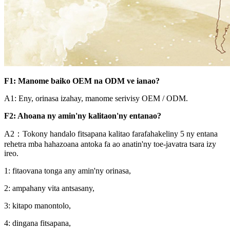
F1: Manome baiko OEM na ODM ve ianao?
A1: Eny, orinasa izahay, manome serivisy OEM / ODM.
F2: Ahoana ny amin'ny kalitaon'ny entanao?
A2：Tokony handalo fitsapana kalitao farafahakeliny 5 ny entana
rehetra mba hahazoana antoka fa ao anatin'ny toe-javatra tsara izy
ireo.
1: fitaovana tonga any amin'ny orinasa,
2: ampahany vita antsasany,
3: kitapo manontolo,
4: dingana fitsapana,