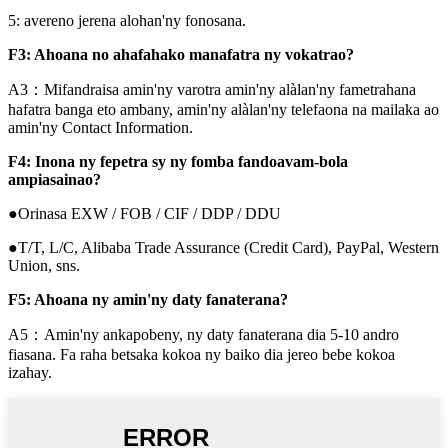
5: avereno jerena alohan'ny fonosana.
F3: Ahoana no ahafahako manafatra ny vokatrao?
A3：Mifandraisa amin'ny varotra amin'ny alàlan'ny fametrahana
hafatra banga eto ambany, amin'ny alàlan'ny telefaona na mailaka ao
amin'ny Contact Information.
F4: Inona ny fepetra sy ny fomba fandoavam-bola
ampiasainao?
●Orinasa EXW / FOB / CIF / DDP / DDU
●T/T, L/C, Alibaba Trade Assurance (Credit Card), PayPal, Western
Union, sns.
F5: Ahoana ny amin'ny daty fanaterana?
A5：Amin'ny ankapobeny, ny daty fanaterana dia 5-10 andro
fiasana. Fa raha betsaka kokoa ny baiko dia jereo bebe kokoa
izahay.