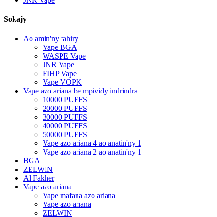
JNR Vape
Sokajy
Ao amin'ny tahiry
Vape BGA
WASPE Vape
JNR Vape
FIHP Vape
Vape VOPK
Vape azo ariana be mpividy indrindra
10000 PUFFS
20000 PUFFS
30000 PUFFS
40000 PUFFS
50000 PUFFS
Vape azo ariana 4 ao anatin'ny 1
Vape azo ariana 2 ao anatin'ny 1
BGA
ZELWIN
Al Fakher
Vape azo ariana
Vape mafana azo ariana
Vape azo ariana
ZELWIN