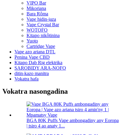
VIPO Bar
Mikoriana
Bara Rôma
Vape hidin-jaza
Vape Crystal Bar
WOTOFO
Kitapo nikôtinina
Yuoto
Cartridge Vape
Vape azo ariana DTL
Penina Vape CBD
Kitapo Dab Rig elektrika
SAROBIDY ARA-NOFO
ditin-kazo manitra
Vokatra hafa
Vokatra nasongadina
BGA 80K Puffs Vape ambongadiny any Eoropa
| tsiro 4 ao anaty 1...