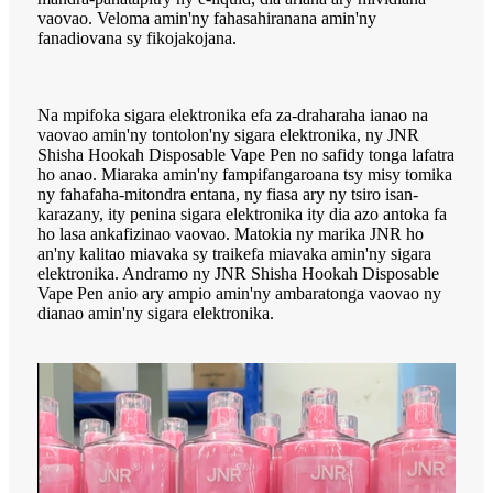
vaovao. Veloma amin'ny fahasahiranana amin'ny
fanadiovana sy fikojakojana.
Na mpifoka sigara elektronika efa za-draharaha ianao na
vaovao amin'ny tontolon'ny sigara elektronika, ny JNR
Shisha Hookah Disposable Vape Pen no safidy tonga lafatra
ho anao. Miaraka amin'ny fampifangaroana tsy misy tomika
ny fahafaha-mitondra entana, ny fiasa ary ny tsiro isan-
karazany, ity penina sigara elektronika ity dia azo antoka fa
ho lasa ankafizinao vaovao. Matokia ny marika JNR ho
an'ny kalitao miavaka sy traikefa miavaka amin'ny sigara
elektronika. Andramo ny JNR Shisha Hookah Disposable
Vape Pen anio ary ampio amin'ny ambaratonga vaovao ny
dianao amin'ny sigara elektronika.