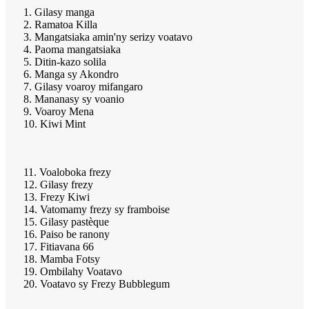
1. Gilasy manga
2. Ramatoa Killa
3. Mangatsiaka amin'ny serizy voatavo
4. Paoma mangatsiaka
5. Ditin-kazo solila
6. Manga sy Akondro
7. Gilasy voaroy mifangaro
8. Mananasy sy voanio
9. Voaroy Mena
10. Kiwi Mint
11. Voaloboka frezy
12. Gilasy frezy
13. Frezy Kiwi
14. Vatomamy frezy sy framboise
15. Gilasy pastèque
16. Paiso be ranony
17. Fitiavana 66
18. Mamba Fotsy
19. Ombilahy Voatavo
20. Voatavo sy Frezy Bubblegum