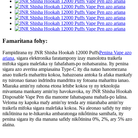
Famaritana fohy:
Fampidirana ny JNR Shisha Hookah 12000 Puffs
Penina Vape azo
ariana
, sigara elektronika faratampony izay manolotra traikefa
mifoka sigara malefaka sy fahafaham-po nohatsaraina. Ity penina
sigara azo averina ampiasaina Type-C ity dia natao hanomezana
anao traikefa maharitra kokoa, hahazoana antoka fa afaka mankafy
ny tsironao tianao indrindra mandritra ny fotoana maharitra ianao.
Miaraka amin'ny rahona etona lehibe kokoa sy ny teknolojia
mivantana mankany amin'ny havokavoka, ny JNR Shisha Hookah
Disposable Vape Pen dia manome fahatsapana mahafa-po lalina.
Veloma ny kapoka mafy amin'ny tenda ary miarahaba amin'ny
traikefa mifoka sigara malefaka kokoa. Na aleonao safidy tsy misy
nikôtinina na te-hikaroka ambaratonga nikôtinina samihafa, ity
penina sigara ity dia manana safidy nikôtinina 0%, 2%, ary 5% azo
alaina.