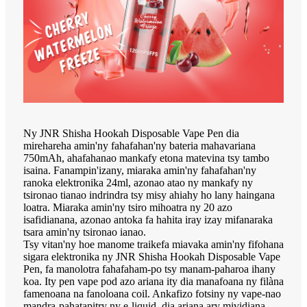
Ny JNR Shisha Hookah Disposable Vape Pen dia
mirehareha amin'ny fahafahan'ny bateria mahavariana
750mAh, ahafahanao mankafy etona matevina tsy tambo
isaina. Fanampin'izany, miaraka amin'ny fahafahan'ny
ranoka elektronika 24ml, azonao atao ny mankafy ny
tsironao tianao indrindra tsy misy ahiahy ho lany haingana
loatra. Miaraka amin'ny tsiro mihoatra ny 20 azo
isafidianana, azonao antoka fa hahita iray izay mifanaraka
tsara amin'ny tsironao ianao.
Tsy vitan'ny hoe manome traikefa miavaka amin'ny fifohana
sigara elektronika ny JNR Shisha Hookah Disposable Vape
Pen, fa manolotra fahafaham-po tsy manam-paharoa ihany
koa. Ity pen vape pod azo ariana ity dia manafoana ny filàna
famenoana na fanoloana coil. Ankafizo fotsiny ny vape-nao
mandra-pahatapitry ny e-liquid, dia ariana ary mividiana