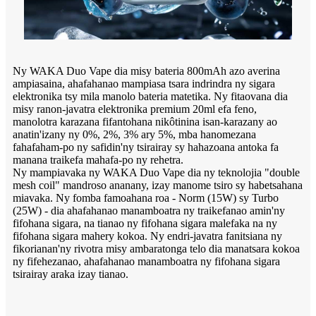
Ny WAKA Duo Vape dia misy bateria 800mAh azo averina
ampiasaina, ahafahanao mampiasa tsara indrindra ny sigara
elektronika tsy mila manolo bateria matetika. Ny fitaovana dia
misy ranon-javatra elektronika premium 20ml efa feno,
manolotra karazana fifantohana nikôtinina isan-karazany ao
anatin'izany ny 0%, 2%, 3% ary 5%, mba hanomezana
fahafaham-po ny safidin'ny tsirairay sy hahazoana antoka fa
manana traikefa mahafa-po ny rehetra.
Ny mampiavaka ny WAKA Duo Vape dia ny teknolojia "double
mesh coil" mandroso ananany, izay manome tsiro sy habetsahana
miavaka. Ny fomba famoahana roa - Norm (15W) sy Turbo
(25W) - dia ahafahanao manamboatra ny traikefanao amin'ny
fifohana sigara, na tianao ny fifohana sigara malefaka na ny
fifohana sigara mahery kokoa. Ny endri-javatra fanitsiana ny
fikorianan'ny rivotra misy ambaratonga telo dia manatsara kokoa
ny fifehezanao, ahafahanao manamboatra ny fifohana sigara
tsirairay araka izay tianao.