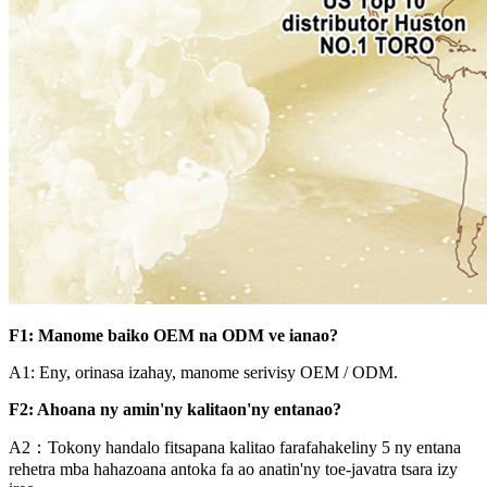
F1: Manome baiko OEM na ODM ve ianao?
A1: Eny, orinasa izahay, manome serivisy OEM / ODM.
F2: Ahoana ny amin'ny kalitaon'ny entanao?
A2：Tokony handalo fitsapana kalitao farafahakeliny 5 ny entana
rehetra mba hahazoana antoka fa ao anatin'ny toe-javatra tsara izy