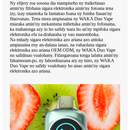
Ny efijery roa sosona dia mampiseho ny traikefanao
amin'ny fifohana sigara elektronika amin'ny fotoana tena
izy, izay miantoka fa fantatrao foana ny fomba fiasan'ny
fitaovanao. Tena mora ampiasaina ny WAKA Duo Vape
miaraka amin'ny mekanisma mihetsika amin'ny fofonaina,
ka mahatonga azy io ho safidy tsara ho an'ny mpifoka sigara
elektronika efa za-draharaha sy vao manomboka.
Na mitady sigara elektronika azo ariana azo antoka
ampiasaina eny an-dalana ianao, na vahaolana sigara
elektronika azo ariana OEM ODM, ny WAKA Duo Vape
no safidinao voalohany. Fifangaroana tonga lafatra amin'ny
fahamoram-po, ny fahombiazana ary ny tsiro, ny WAKA
Duo Vape no safidy voalohany ho anao amin'ny sigara
elektronika azo ariana.