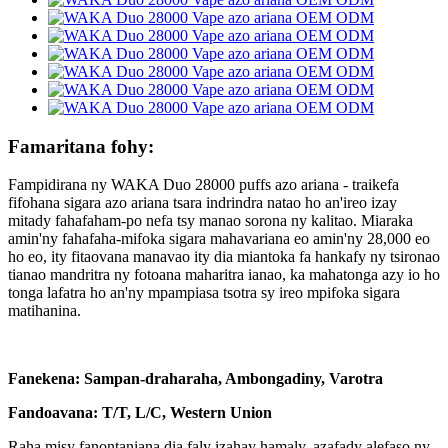
Famaritana fohy:
Fampidirana ny WAKA Duo 28000 puffs azo ariana - traikefa
fifohana sigara azo ariana tsara indrindra natao ho an'ireo izay
mitady fahafaham-po nefa tsy manao sorona ny kalitao. Miaraka
amin'ny fahafaha-mifoka sigara mahavariana eo amin'ny 28,000 eo
ho eo, ity fitaovana manavao ity dia miantoka fa hankafy ny tsironao
tianao mandritra ny fotoana maharitra ianao, ka mahatonga azy io ho
tonga lafatra ho an'ny mpampiasa tsotra sy ireo mpifoka sigara
matihanina.
Fanekena: Sampan-draharaha, Ambongadiny, Varotra
Fandoavana: T/T, L/C, Western Union
Raha misy fanontaniana dia faly izahay hamaly, azafady alefaso ny