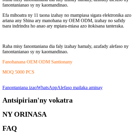
fanontanianao sy ny kaomandinao.
Efa mihoatra ny 11 taona izahay no mampiasa sigara elektronika azo
ariana any Shina ary manohana ny OEM ODM, izahay no safidy
tsara indrindra ho anao ary mpiara-miasa azo itokisana tanteraka.
Raha misy fanontaniana dia faly izahay hamaly, azafady alefaso ny
fanontanianao sy ny kaomandinao.
Fanohanana OEM ODM Santionany
MOQ 5000 PCS
Fanontaniana izao
WhatsApp
Alefaso mailaka aminay
Antsipirian'ny vokatra
NY ORINASA
FAQ