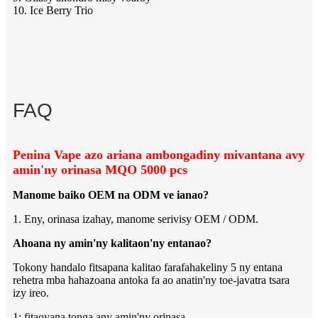
10. Ice Berry Trio
FAQ
Penina Vape azo ariana ambongadiny mivantana avy
amin'ny orinasa MQO 5000 pcs
Manome baiko OEM na ODM ve ianao?
1. Eny, orinasa izahay, manome serivisy OEM / ODM.
Ahoana ny amin'ny kalitaon'ny entanao?
Tokony handalo fitsapana kalitao farafahakeliny 5 ny entana
rehetra mba hahazoana antoka fa ao anatin'ny toe-javatra tsara
izy ireo.
1: fitaovana tonga any amin'ny orinasa,