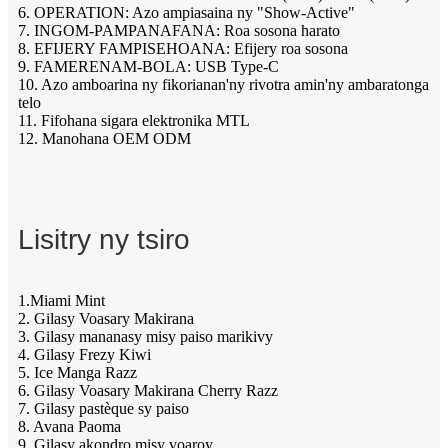
6. OPERATION: Azo ampiasaina ny "Show-Active"
7. INGOM-PAMPANAFANA: Roa sosona harato
8. EFIJERY FAMPISEHOANA: Efijery roa sosona
9. FAMERENAM-BOLA: USB Type-C
10. Azo amboarina ny fikorianan'ny rivotra amin'ny ambaratonga
telo
11. Fifohana sigara elektronika MTL
12. Manohana OEM ODM
Lisitry ny tsiro
1.Miami Mint
2. Gilasy Voasary Makirana
3. Gilasy mananasy misy paiso marikivy
4. Gilasy Frezy Kiwi
5. Ice Manga Razz
6. Gilasy Voasary Makirana Cherry Razz
7. Gilasy pastèque sy paiso
8. Avana Paoma
9. Gilasy akondro misy voaroy