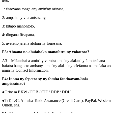
ireo.
1: fitaovana tonga any amin'ny orinasa,
2: ampahany vita antsasany,
3: kitapo manontolo,
4: dingana fitsapana,
5: avereno jerena alohan'ny fonosana.
F3: Ahoana no ahafahako manafatra ny vokatrao?
A3：Mifandraisa amin'ny varotra amin'ny alàlan'ny fametrahana
hafatra banga eto ambany, amin'ny alàlan'ny telefaona na mailaka ao
amin'ny Contact Information.
F4: Inona ny fepetra sy ny fomba fandoavam-bola
ampiasainao?
●Orinasa EXW / FOB / CIF / DDP / DDU
●T/T, L/C, Alibaba Trade Assurance (Credit Card), PayPal, Western
Union, sns.