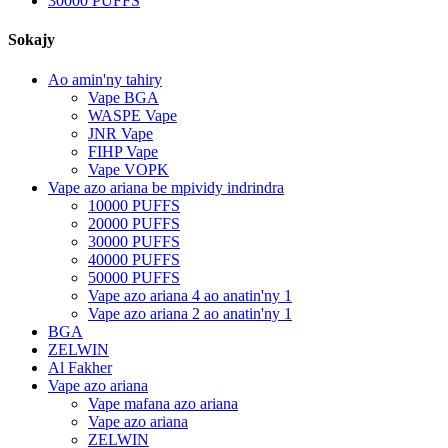
30000 PUFFS
Sokajy
Ao amin'ny tahiry
Vape BGA
WASPE Vape
JNR Vape
FIHP Vape
Vape VOPK
Vape azo ariana be mpividy indrindra
10000 PUFFS
20000 PUFFS
30000 PUFFS
40000 PUFFS
50000 PUFFS
Vape azo ariana 4 ao anatin'ny 1
Vape azo ariana 2 ao anatin'ny 1
BGA
ZELWIN
Al Fakher
Vape azo ariana
Vape mafana azo ariana
Vape azo ariana
ZELWIN