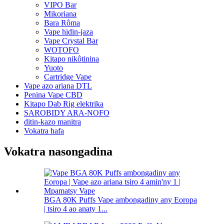
VIPO Bar
Mikoriana
Bara Rôma
Vape hidin-jaza
Vape Crystal Bar
WOTOFO
Kitapo nikôtinina
Yuoto
Cartridge Vape
Vape azo ariana DTL
Penina Vape CBD
Kitapo Dab Rig elektrika
SAROBIDY ARA-NOFO
ditin-kazo manitra
Vokatra hafa
Vokatra nasongadina
BGA 80K Puffs Vape ambongadiny any Eoropa
| tsiro 4 ao anaty 1...