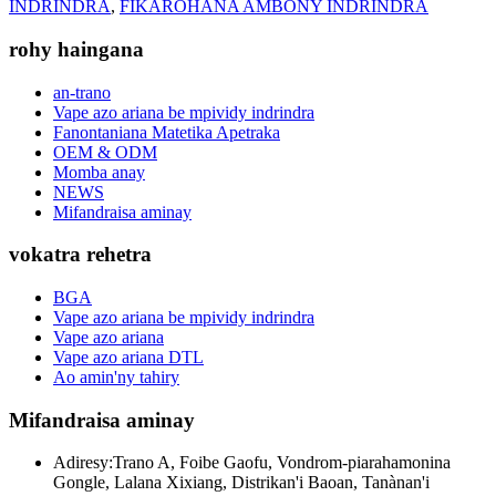
INDRINDRA
,
FIKAROHANA AMBONY INDRINDRA
rohy haingana
an-trano
Vape azo ariana be mpividy indrindra
Fanontaniana Matetika Apetraka
OEM & ODM
Momba anay
NEWS
Mifandraisa aminay
vokatra rehetra
BGA
Vape azo ariana be mpividy indrindra
Vape azo ariana
Vape azo ariana DTL
Ao amin'ny tahiry
Mifandraisa aminay
Adiresy:
Trano A, Foibe Gaofu, Vondrom-piarahamonina
Gongle, Lalana Xixiang, Distrikan'i Baoan, Tanànan'i