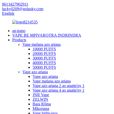
8613427902911
lucky0209@golusky.com
English
an-trano
VAPE BE MPIVAROTRA INDRINDRA
Products
Vape mafana azo ariana
10000 PUFFS
20000 PUFFS
30000 PUFFS
40000 PUFFS
50000 PUFFS
Vape azo ariana
Vape azo ariana
Vape mafana azo ariana
Vape azo ariana 2 ao anatin'ny 1
Vape azo ariana 4 ao anatin'ny 1
JNR Vape
ZELWIN
Bara Rôma
Mikoriana
Vape hidin-jaza