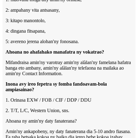
2: ampahany vita antsasany,
3: kitapo manontolo,
4: dingana fitsapana,
5: avereno jerena alohan'ny fonosana.
Ahoana no ahafahako manafatra ny vokatrao?
Mifandraisa amin'ny varotray amin'ny alàlan'ny famelana hafatra
banga eto ambany, amin'ny alàlan'ny telefaona na mailaka ao
amin'ny Contact Information.
Inona avy ireo fepetra sy fomba fandoavam-bola
ampiasainao?
1. Orinasa EXW / FOB / CIF / DDP / DDU
2. T/T, L/C, Western Union, sns.
Ahoana ny amin'ny daty fanaterana?
Amin'ny ankapobeny, ny daty fanaterana dia 5-10 andro fiasana.
Fa raha betsaka kokoa ny baiko dia jereo bebe kokoa izahay.