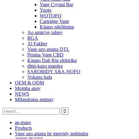
Vape Crystal Bar
Yuoto
WOTOFO
Cartridge Vape
Kitapo nikôtinina
Ao amin'ny tahiry
BGA
Al Fakher
Vape azo ariana DTL
Penina Vape CBD
Kitapo Dab Rig elektrika
ditin-kazo manitra
SAROBIDY ARA-NOFO
Vokatra hafa
OEM & ODM
Momba anay
NEWS
Mifandraisa aminay
an-trano
Products
Vape azo ariana be mpividy indrindra