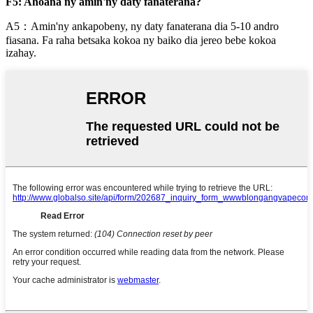
F5: Ahoana ny amin'ny daty fanaterana?
A5：Amin'ny ankapobeny, ny daty fanaterana dia 5-10 andro
fiasana. Fa raha betsaka kokoa ny baiko dia jereo bebe kokoa
izahay.